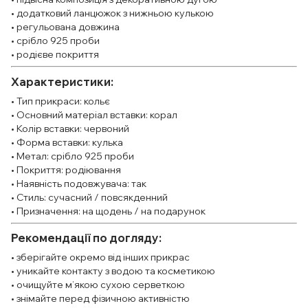
• додатковий ланцюжок з нижньою кулькою
• регульована довжина
• срібло 925 проби
• родієве покриття
Характеристики:
• Тип прикраси: кольє
• Основний матеріал вставки: корал
• Колір вставки: червоний
• Форма вставки: кулька
• Метал: срібло 925 проби
• Покриття: родіювання
• Наявність подовжувача: так
• Стиль: сучасний / повсякденний
• Призначення: на щодень / на подарунок
Рекомендації по догляду:
• зберігайте окремо від інших прикрас
• уникайте контакту з водою та косметикою
• очищуйте м’якою сухою серветкою
• знімайте перед фізичною активністю