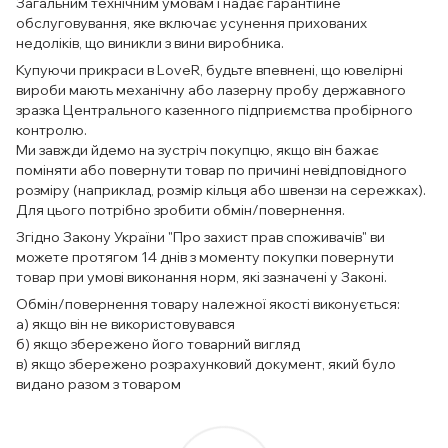
Загальним технічним умовам і надає гарантійне
обслуговування, яке включає усунення прихованих
недоліків, що виникли з вини виробника.
Купуючи прикраси в LoveR, будьте впевнені, що ювелірні
вироби мають механічну або лазерну пробу державного
зразка Центрального казенного підприємства пробірного
контролю.
Ми завжди йдемо на зустріч покупцю, якщо він бажає
поміняти або повернути товар по причині невідповідного
розміру (наприклад, розмір кільця або швензи на сережках).
Для цього потрібно зробити обмін/повернення.
Згідно Закону України "Про захист прав споживачів" ви
можете протягом 14 днів з моменту покупки повернути
товар при умові виконання норм, які зазначені у Законі.
Обмін/повернення товару належної якості виконується:
а) якщо він не використовувався
б) якщо збережено його товарний вигляд
в) якщо збережено розрахунковий документ, який було
видано разом з товаром