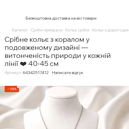
Безкоштовна доставка на всі товари
Каталог
Срібні прикраси
Кольє срібні
Кольє з дорогоцін
Срібне кольє з коралом у
подовженому дизайні —
витонченість природи у кожній
лінії ❤️ 40-45 см
Артикул:
64342517412
Написати відгук
−38%