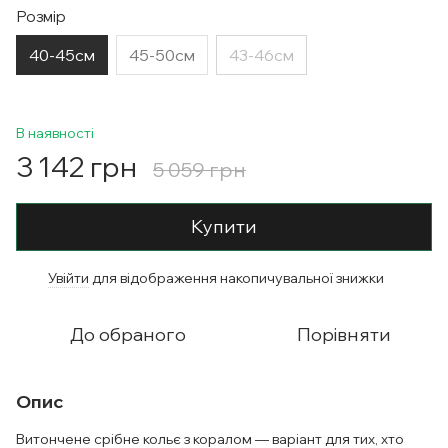
Розмір
40-45см
45-50см
43-46см
В наявності
3 142 грн
5 059 грн
Купити
Увійти
для відображення накопичувальної знижки
%
До обраного
Порівняти
Опис
Витончене срібне кольє з коралом — варіант для тих, хто