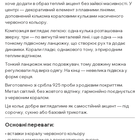
хоче додати в образ теплий акцент без зайвої масивності. У
центрі — декоративний елемент з плавними лініями,
доповнений кількома кораловими кульками насиченого
червоного кольору.
Композиція виглядає легкою: одна кулька розташована
зверху, три — по вигнутій металевій лінії, і ще одна — на
тонкому підвісному ланцюжку, що створює рух та додає
динаміки. Корали гладкі, однакового тону, з природним
теплим відтінком.
Тонкий ланцюжок має подовжувач, тому довжину можна
регулювати під виріз одягу. На кінці — невелика підвіска у
формі серця.
Виготовлено зі срібла 925 проби з родієвим покриттям.
Метал світлий, без жовтого відтінку, гармонійно поєднується
з червоним коралом.
Це кольє добре виглядатиме як самостійний акцент — під
сорочку, сукню або базовий трикотаж.
Основні переваги:
• вставки з коралу червоного кольору
• підвісна композиція з декоративною дугою