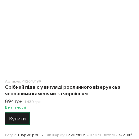
Артикул: 742618199
Срібний підвіс у вигляді рослинного візерунка з
яскравими каменями та чорнінням
894 грн
1 430 грн
В наявності
Купити
Розділ
Шарми різні
Тип шарму
Намистина
Камені вставки
Фіаніт/