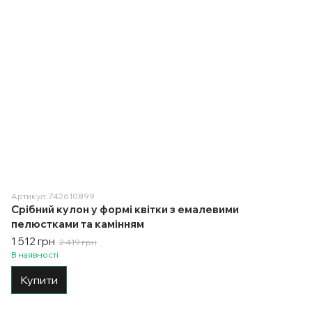
Артикул: 742610899
Срібний кулон у формі квітки з емалевими
пелюстками та камінням
1 512 грн
2 419 грн
В наявності
Купити