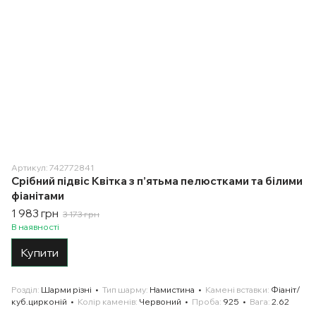
Артикул: 742772841
Срібний підвіс Квітка з п’ятьма пелюстками та білими
фіанітами
1 983 грн
3 173 грн
В наявності
Купити
Розділ
Шарми різні
Тип шарму
Намистина
Камені вставки
Фіаніт/
куб.цирконій
Колір каменів
Червоний
Проба
925
Вага
2.62