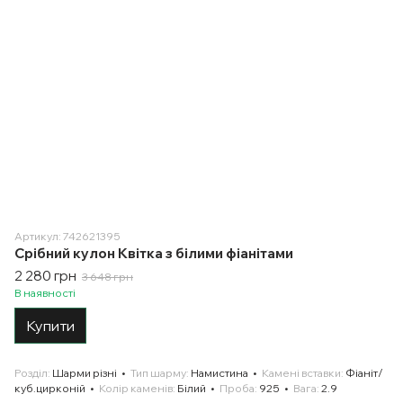
Артикул: 742621395
Срібний кулон Квітка з білими фіанітами
2 280 грн
3 648 грн
В наявності
Купити
Розділ
Шарми різні
Тип шарму
Намистина
Камені вставки
Фіаніт/
куб.цирконій
Колір каменів
Білий
Проба
925
Вага
2.9