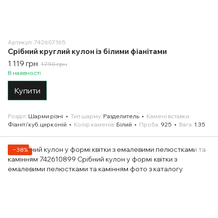
Артикул: 742607165
Срібний круглий кулон із білими фіанітами
1 119 грн
1 790 грн
В наявності
Купити
Розділ
Шарми різні
Тип шарму
Разделитель
Камені вставки
Фіаніт/куб.цирконій
Колір каменів
Білий
Проба
925
Вага
1.35
−38%