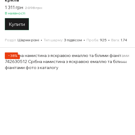
1 311 грн
2 098 грн
В наявності
Купити
Розділ
Шарми різні
Тип шарму
З підвісом
Проба
925
Вага
1.74
−38%