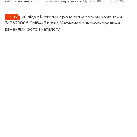
куб.цирконій
Колір каменів
Червоний
Проба
925
Вага
1.22
−38%