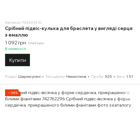
Артикул: 742661610
Срібний підвіс-кулька для браслета у вигляді серця
з емаллю
1 092 грн
1 747 грн
В наявності
Купити
Розділ
Шарми різні
Тип шарму
Намистина
Проба
925
Вага
1.51
−38%