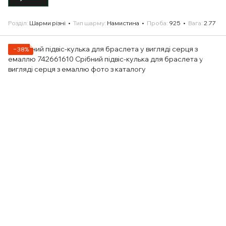
Розділ
Шарми різні
Тип шарму
Намистина
Проба
925
Вага
2.77
−38%