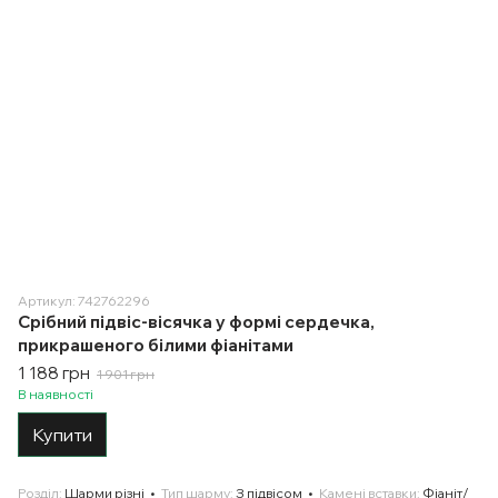
Артикул: 742762296
Срібний підвіс-вісячка у формі сердечка,
прикрашеного білими фіанітами
1 188 грн
1 901 грн
В наявності
Купити
Розділ
Шарми різні
Тип шарму
З підвісом
Камені вставки
Фіаніт/