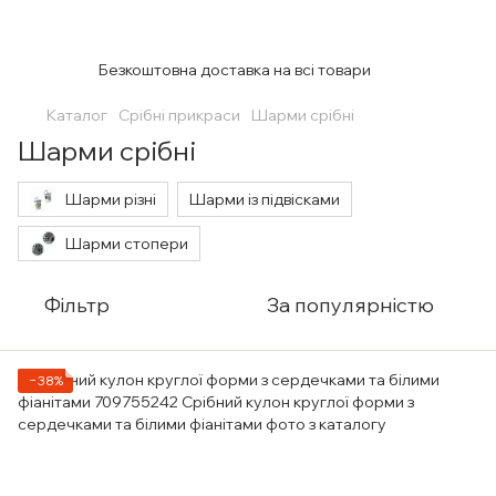
Безкоштовна доставка на всі товари
Каталог
Срібні прикраси
Шарми срібні
Шарми срібні
Шарми різні
Шарми із підвісками
Шарми стопери
Фільтр
За популярністю
−38%