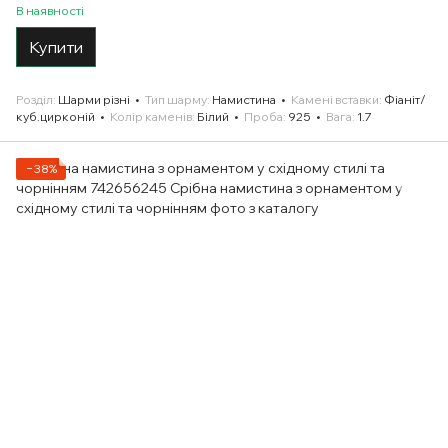
В наявності
Купити
Розділ
Шарми різні
Тип шарму
Намистина
Камені вставки
Фіаніт/
куб.цирконій
Колір каменів
Білий
Проба
925
Вага
1.7
−38%