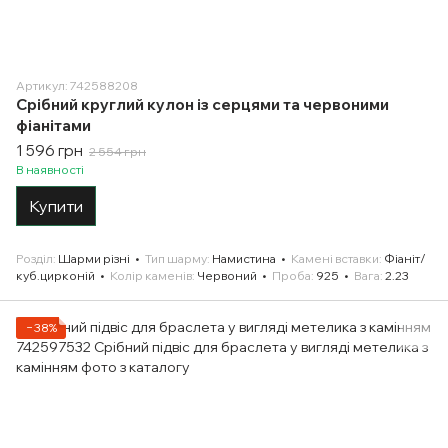
Артикул: 742588208
Срібний круглий кулон із серцями та червоними
фіанітами
1 596 грн
2 554 грн
В наявності
Купити
Розділ
Шарми різні
Тип шарму
Намистина
Камені вставки
Фіаніт/
куб.цирконій
Колір каменів
Червоний
Проба
925
Вага
2.23
−38%