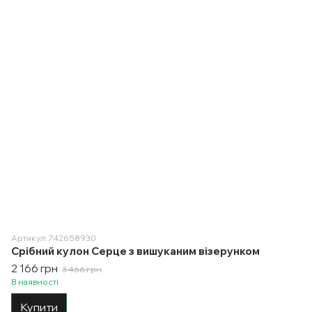
Артикул: 742658930
Срібний кулон Серце з вишуканим візерунком
2 166 грн
3 466 грн
В наявності
Купити