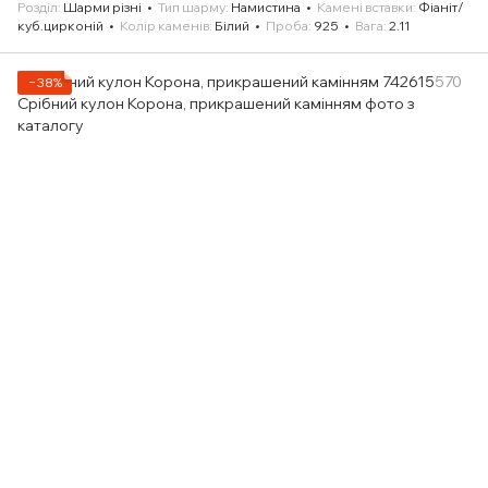
Розділ
Шарми різні
Тип шарму
Намистина
Камені вставки
Фіаніт/
куб.цирконій
Колір каменів
Білий
Проба
925
Вага
2.11
−38%