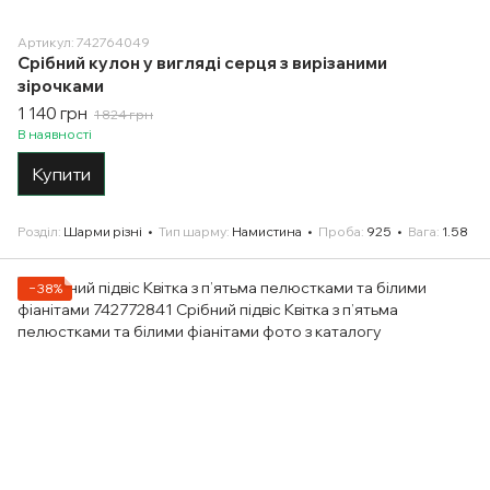
Артикул: 742764049
Срібний кулон у вигляді серця з вирізаними
зірочками
1 140 грн
1 824 грн
В наявності
Купити
Розділ
Шарми різні
Тип шарму
Намистина
Проба
925
Вага
1.58
−38%