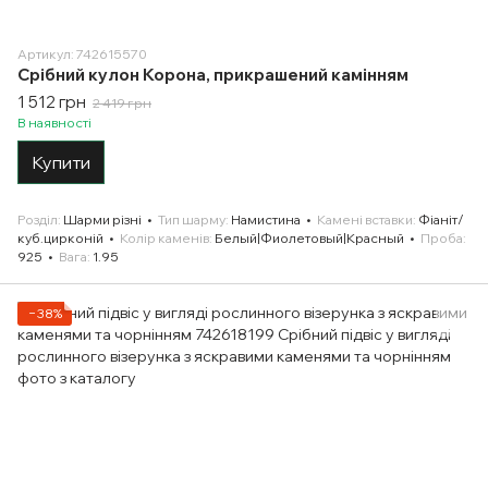
Артикул: 742615570
Срібний кулон Корона, прикрашений камінням
1 512 грн
2 419 грн
В наявності
Купити
Розділ
Шарми різні
Тип шарму
Намистина
Камені вставки
Фіаніт/
куб.цирконій
Колір каменів
Белый|Фиолетовый|Красный
Проба
925
Вага
1.95
−38%