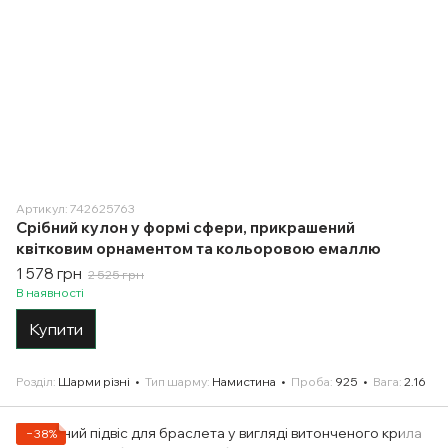
Артикул: 742625763
Срібний кулон у формі сфери, прикрашений
квітковим орнаментом та кольоровою емаллю
1 578 грн
2 525 грн
В наявності
Купити
Розділ
Шарми різні
Тип шарму
Намистина
Проба
925
Вага
2.16
−38%