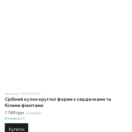
Артикул: 709755242
Срібний кулон круглої форми з сердечками та
білими фіанітами
1 749 грн
2 798 грн
В наявності
Купити