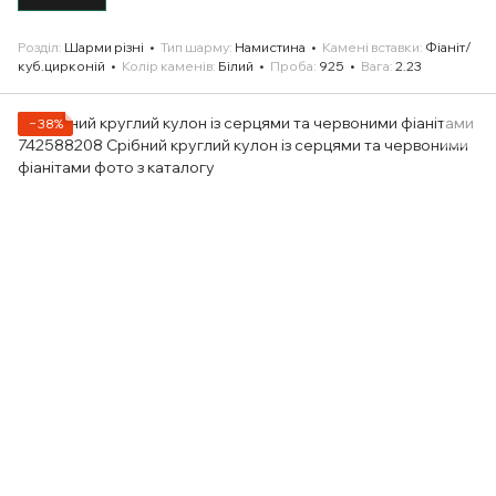
Розділ
Шарми різні
Тип шарму
Намистина
Камені вставки
Фіаніт/
куб.цирконій
Колір каменів
Білий
Проба
925
Вага
2.23
−38%