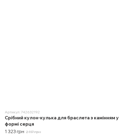
Артикул: 742632192
Срібний кулон-кулька для браслета з камінням у
формі серця
1 323 грн
2 117 грн