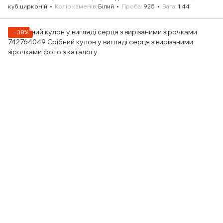
куб.цирконій
Колір каменів
Білий
Проба
925
Вага
1.44
−38%