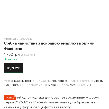
Артикул: 742630512
Срібна намистина з яскравою емаллю та білими
фіанітами
1 752 грн
2 803 грн
В наявності
Купити
Розділ
Шарми різні
Тип шарму
Намистина
Камені вставки
Фіаніт/
куб.цирконій
Колір каменів
Білий
Проба
925
Вага
2.4
−38%