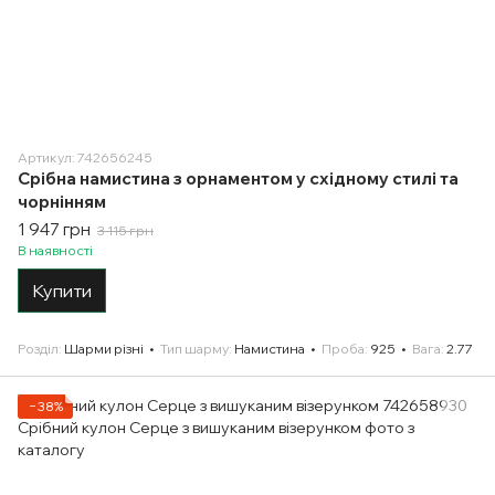
Артикул: 742656245
Срібна намистина з орнаментом у східному стилі та
чорнінням
1 947 грн
3 115 грн
В наявності
Купити
Розділ
Шарми різні
Тип шарму
Намистина
Проба
925
Вага
2.77
−38%