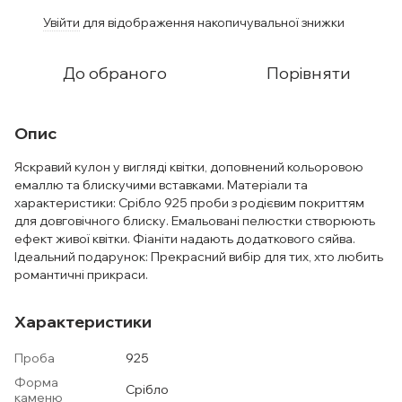
Увійти
для відображення накопичувальної знижки
%
До обраного
Порівняти
Опис
Яскравий кулон у вигляді квітки, доповнений кольоровою
емаллю та блискучими вставками. Матеріали та
характеристики: Срібло 925 проби з родієвим покриттям
для довговічного блиску. Емальовані пелюстки створюють
ефект живої квітки. Фіаніти надають додаткового сяйва.
Ідеальний подарунок: Прекрасний вибір для тих, хто любить
романтичні прикраси.
Характеристики
Проба
925
Форма
Срібло
каменю