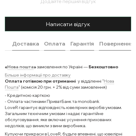
Додайте перший відгук
Написати відгук
Доставка
Оплата
Гарантія
Повернення
«
Нова пошта
»
замовлення по Україні —
Безкоштовно
Більше інформації про доставку
Оплата готівкою при отриманні
у відділенні "
Нова
Пошта
" (комісія 20 грн. + 2% від суми замовлення)
- Кредитною карткою
- Оплата частинами ПриватБанк та monobank
LoveR гарантує відповідність ювелірних виробів умовам.
Загальним технічним умовам і надає гарантійне
обслуговування, яке включає усунення прихованих
недоліків, що виникли з вини виробника.
Купуючи прикраси в LoveR, будьте впевнені, що ювелірні