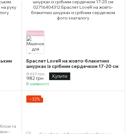
Подарунок
ським
Браслет LoveR на жовто-блакитних
шнурках із срібним сердечком 17-20 см
8 617 грн
Купити
982 грн
В наявності
−32%