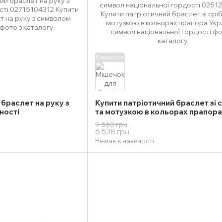
Подарунок
браслет на руку з
Купити патріотичний браслет зі 
ності
та мотузкою в кольорах прапора
України – символ національної г
9 560 грн
6 538 грн
Немає в наявності