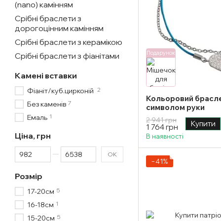
(nano) камінням
Срібні браслети з
дорогоцінним камінням
Срібні браслети з керамікою
Подарунок
Срібні браслети з фіанітами
Камені вставки
2
Фіаніт/куб.цирконій
Кольоровий брасле
7
Без каменів
символом руки
1
Емаль
2 941 грн
Купити
1 764 грн
Ціна, грн
В наявності
Від Ціна, грн
До Ціна, грн
ОК
−41%
Розмір
5
17-20см
1
16-18см
5
15-20см