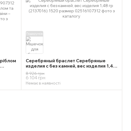
Подарунок
сріблом
Серебряный браслет Серебряные
изделия с без камней, вес изделия 1,48
ордості
гр (2137016) 1520 размер
8 926 грн
6 104 грн
Немає в наявності