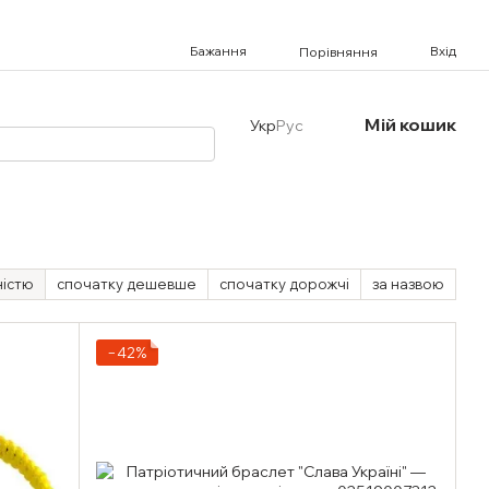
Бажання
Вхід
Порівняння
Мій кошик
Укр
Рус
ністю
спочатку дешевше
спочатку дорожчі
за назвою
−42%