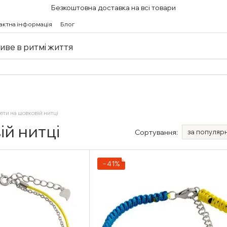
Безкоштовна доставка на всі товари
актна інформація
Блог
живе в ритмі життя
ети на шовковій нитці
ій нитці
Сортування:
за популяр
−41%