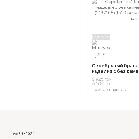
Подарунок
Серебряный брасл
изделия с без камн
гр (2137108) 1520 
8 926 грн
6 104 грн
Немає в наявності
LoveR © 2026