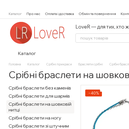
Перейти к основному контенту
Каталог
Про нас
Оплата і доставка
Обмін та повернення
Конт
LoveR — для тих, хто 
Каталог
Головна
Каталог
Срібні прикраси
Браслети срібні
Срібні брасл
Срібні браслети на шовков
Срібні браслети без каменів
−40%
Срібні браслети для шармів
Срібні браслети на шовковій
нитці
Срібні браслети на ногу
Срібні браслети зі штучним