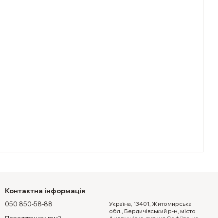
Контактна інформація
050 850-58-88
Україна, 13401, Житомирська
обл., Бердичівський р-н, місто
Передзвонити вам?