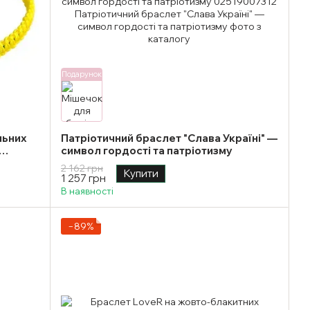
Подарунок
льних
Патріотичний браслет "Слава Україні" —
символ гордості та патріотизму
2 162 грн
Купити
1 257 грн
В наявності
−89%