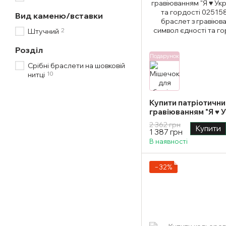
Вид каменю/вставки
2
Штучний
Розділ
Подарунок
Срібні браслети на шовковій
10
нитці
Купити патріотични
гравіюванням "Я ♥ 
єдності та гордості
2 362 грн
Купити
1 387 грн
В наявності
−32%