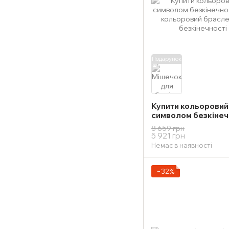
Подарунок
Купити кольоровий 
символом безкінеч
8 659 грн
5 921 грн
Немає в наявності
−32%