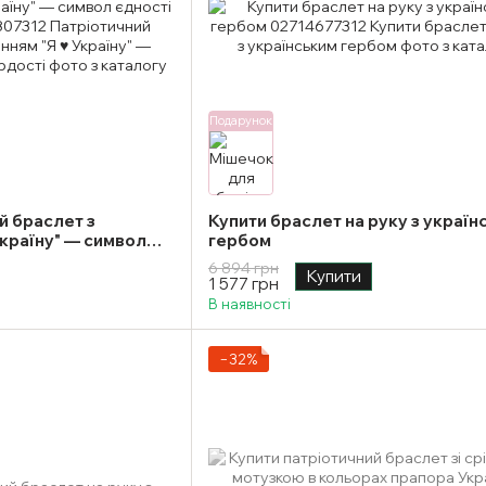
Подарунок
й браслет з
Купити браслет на руку з україн
Україну" — символ
гербом
6 894 грн
Купити
1 577 грн
В наявності
−32%