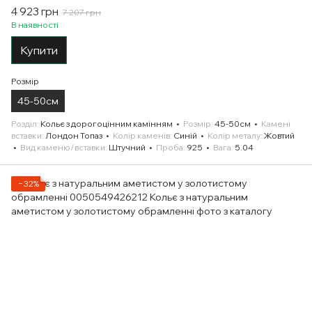
4 923 грн
7 207 грн
В наявності
Купити
Розмір
45-50см
Розділ
Кольє з дорогоцінним камінням
Розмір
45-50см
Камені
вставки
Лондон Топаз
Колір каменів
Синій
Колір металу
Жовтий
Вид каменю/вставки
Штучний
Проба
925
Вага
5.04
−32%