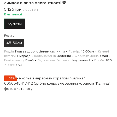
символ віри та елегантності 💚
5 126 грн
7 505 грн
В наявності
Купити
Розмір
45-50см
Розділ
Кольє з дорогоцінним камінням
Розмір
45-50см
Камені
вставки
Смарагд
Колір каменів
Зелений
Форма каменю
Овал
Колір металу
Білий
Вид каменю/вставки
Натуральний
Проба
925
Вага
3.92
−32%