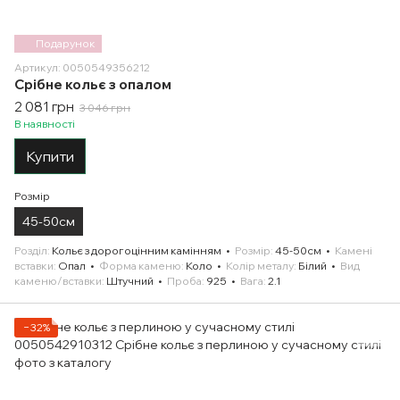
Подарунок
Артикул: 0050549356212
Срібне кольє з опалом
2 081 грн
3 046 грн
В наявності
Купити
Розмір
45-50см
Розділ
Кольє з дорогоцінним камінням
Розмір
45-50см
Камені
вставки
Опал
Форма каменю
Коло
Колір металу
Білий
Вид
каменю/вставки
Штучний
Проба
925
Вага
2.1
−32%