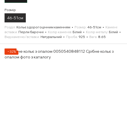
Розмір
46-51см
Розділ
Кольє з дорогоцінним камінням
Розмір
46-51см
Камені
вставки
Перли барочні
Колір каменів
Білий
Колір металу
Білий
Вид каменю/вставки
Натуральний
Проба
925
Вага
8.65
−32%