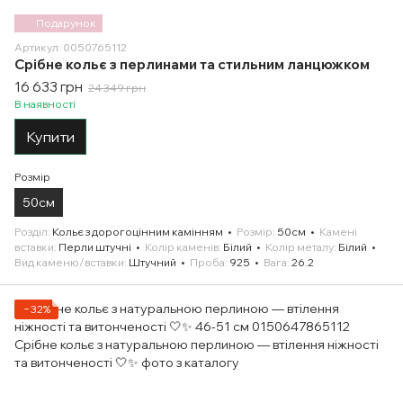
Подарунок
Артикул: 0050765112
Срібне кольє з перлинами та стильним ланцюжком
16 633 грн
24 349 грн
В наявності
Купити
Розмір
50см
Розділ
Кольє з дорогоцінним камінням
Розмір
50см
Камені
вставки
Перли штучні
Колір каменів
Білий
Колір металу
Білий
Вид каменю/вставки
Штучний
Проба
925
Вага
26.2
−32%