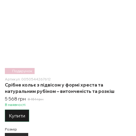
Подарунок
Артикул: 0050544267612
Срібне кольє з підвісом у формі хреста та
натуральним рубіном – витонченість та розкіш
5 568 грн
8 151 грн
В наявності
Купити
Розмір