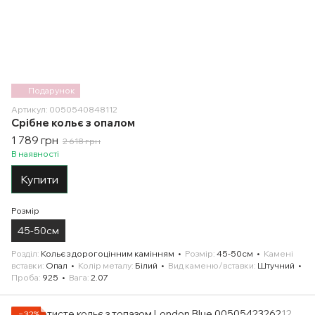
Подарунок
Артикул: 0050540848112
Срібне кольє з опалом
1 789 грн
2 618 грн
В наявності
Купити
Розмір
45-50см
Розділ
Кольє з дорогоцінним камінням
Розмір
45-50см
Камені
вставки
Опал
Колір металу
Білий
Вид каменю/вставки
Штучний
Проба
925
Вага
2.07
−32%