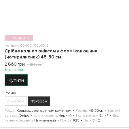
Подарунок
Артикул: 0540045063312
Срібне кольє з оніксом у формі конюшини
(чотирилисник) 45-50 см
2 860 грн
4 186 грн
В наявності
Купити
Розмір
40-45см
45-50см
Розділ
Кольє з дорогоцінним камінням
Розмір
45-50см
Камені
вставки
Онікс
Колір каменів
Черний
Колір металу
Білий
Вид
каменю/вставки
Натуральний
Проба
925
Вага
3.42