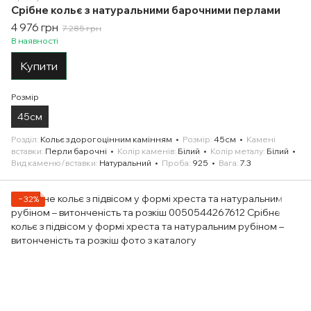
Срібне кольє з натуральними барочними перлами
4 976 грн
7 285 грн
В наявності
Купити
Розмір
45см
Розділ
Кольє з дорогоцінним камінням
Розмір
45см
Камені
вставки
Перли барочні
Колір каменів
Білий
Колір металу
Білий
Вид каменю/вставки
Натуральний
Проба
925
Вага
7.3
−32%