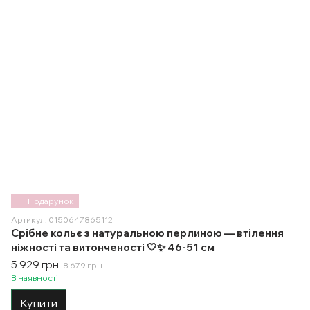
Подарунок
Артикул: 0150647865112
Срібне кольє з натуральною перлиною — втілення
ніжності та витонченості 🤍✨ 46-51 см
5 929 грн
8 679 грн
В наявності
Купити