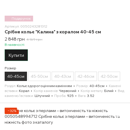
Подарунок
Артикул: 0050243281312
Срібне кольє "Калина" з коралом 40-45 см
2 848 грн
4 169 грн
В наявності
Купити
Розмір
40-45см
45-50см
40-43см
42-46см
42-50см
Розділ
Кольє з дорогоцінним камінням
Розмір
40-45см
Камені
вставки
Корал
Колір каменів
Червоний
Колір металу
Білий
Вид
каменю/вставки
Штучний
Проба
925
Вага
3.52
−32%