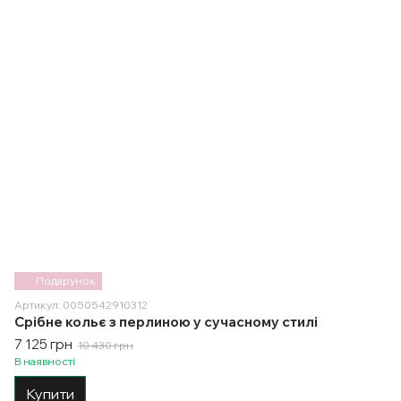
Подарунок
Артикул: 0050542910312
Срібне кольє з перлиною у сучасному стилі
7 125 грн
10 430 грн
В наявності
Купити