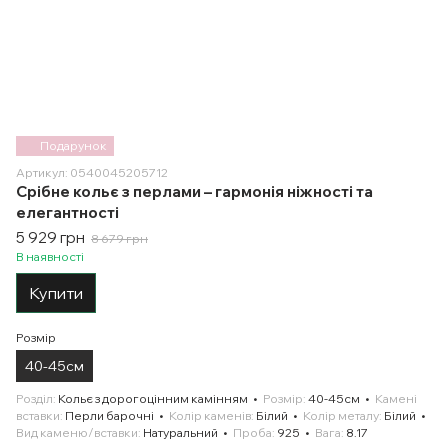
Подарунок
Артикул: 0540045205712
Срібне кольє з перлами – гармонія ніжності та
елегантності
5 929 грн
8 679 грн
В наявності
Купити
Розмір
40-45см
Розділ
Кольє з дорогоцінним камінням
Розмір
40-45см
Камені
вставки
Перли барочні
Колір каменів
Білий
Колір металу
Білий
Вид каменю/вставки
Натуральний
Проба
925
Вага
8.17