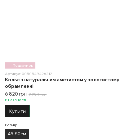
Подарунок
Артикул: 0050549426212
Кольє з натуральним аметистом у золотистому
обрамленні
6 820 грн
9 984 грн
В наявності
Купити
Розмір
45-50см