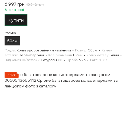
6 997 грн
10 242 грн
В наявності
Купити
Розмір
50см
Розділ
Кольє з дорогоцінним камінням
Розмір
50см
Камені
вставки
Перли барочні
Колір каменів
Білий
Колір металу
Білий
Вид каменю/вставки
Натуральний
Проба
925
Вага
18.37
−32%