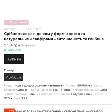
Подарунок
Артикул: 0050541367612
Срібне кольє з підвісом у формі хреста та
натуральними сапфірами – витонченість та глибина
5 114 грн
7 486 грн
В наявності
Купити
Розмір
45-50см
Розділ
Кольє з дорогоцінним камінням
Розмір
45-50см
Камені
вставки
Сапфір
Колір каменів
Темно-синій
Форма каменю
Овал
Колір металу
Білий
Вид каменю/вставки
Натуральний
Проба
925
Вага
3.72
−32%