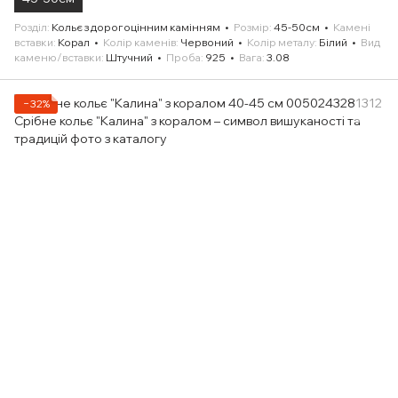
Розділ
Кольє з дорогоцінним камінням
Розмір
45-50см
Камені
вставки
Корал
Колір каменів
Червоний
Колір металу
Білий
Вид
каменю/вставки
Штучний
Проба
925
Вага
3.08
−32%