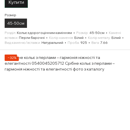
Купити
Розмір
45-50см
Розділ
Кольє з дорогоцінним камінням
Розмір
45-50см
Камені
вставки
Перли барочні
Колір каменів
Білий
Колір металу
Білий
Вид каменю/вставки
Натуральний
Проба
925
Вага
7.66
−32%