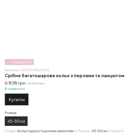
Подарунок
Артикул: 0050543665112
Срібне багатошарове кольє з перлами та ланцюгом
6 838 грн
10 010 грн
В наявності
Купити
Розмір
45-50см
Розділ
Кольє з дорогоцінним камінням
Розмір
45-50см
Камені