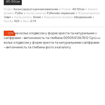
45-50см
Розділ
Кольє з дорогоцінним камінням
Розмір
45-50см
Камені
вставки
Рубін
Колір каменів
Рубіново-червоний
Форма каменю
Овал
Колір металу
Білий
Вид каменю/вставки
Натуральний
Проба
925
Вага
3.79
−32%