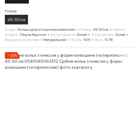
Розмір
45-50см
Розділ
Кольє з дорогоцінним камінням
Розмір
45-50см
Камені
вставки
Перли барочні
Колір каменів
Білий
Колір металу
Білий
Вид каменю/вставки
Натуральний
Проба
925
Вага
11.78
−32%