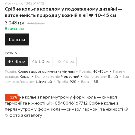
Артикул: 64342517412
Срібне кольє з коралом у подовженому дизайні —
витонченість природи у кожній лінії ❤️ 40-45 см
3 048 грн
4 462 грн
В наявності
Купити
Розмір
40-45см
45-50см
43-46см
Розділ
Кольє з дорогоцінним камінням
Розмір
40-45см
Камені
вставки
Корал
Колір каменів
Червоний
Колір металу
Білий
Вид
каменю/вставки
Штучний
Проба
925
Вага
4.35
−32%