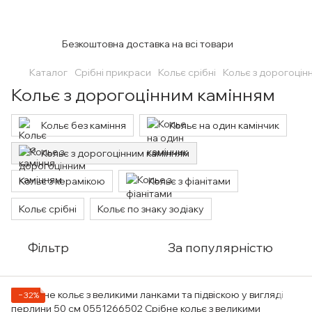
Безкоштовна доставка на всі товари
Каталог
Срібні прикраси
Кольє срібні
Кольє з дорогоцін
Кольє з дорогоцінним камінням
Кольє без каміння
Кольє на один камінчик
Кольє з дорогоцінним камінням
Кольє з керамікою
Кольє з фіанітами
Кольє срібні
Кольє по знаку зодіаку
Фільтр
За популярністю
−32%