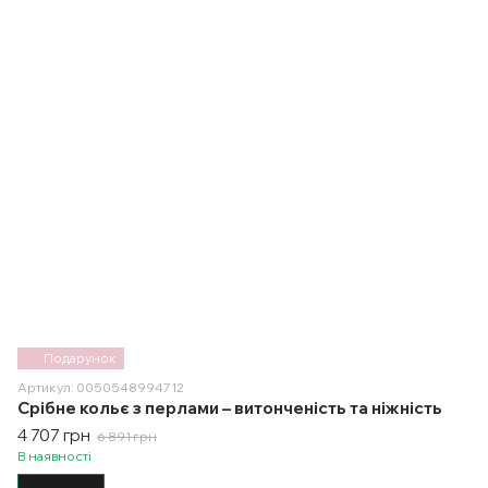
Подарунок
Артикул: 0050548994712
Срібне кольє з перлами – витонченість та ніжність
4 707 грн
6 891 грн
В наявності