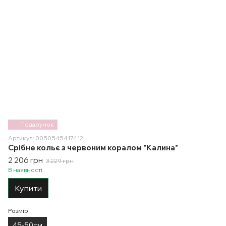
Подарунок
Артикул: 0050545417412
Срібне кольє з червоним коралом "Калина"
2 206 грн
3 229 грн
В наявності
Купити
Розмір
45-50см