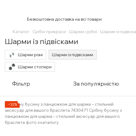
Безкоштовна доставка на всі товари
Каталог
Срібні прикраси
Шарми срібні
Шарми із підвіск
Шарми із підвісками
Шарми різні
Шарми із підвісками
Шарми стопери
Фільтр
За популярністю
−32%