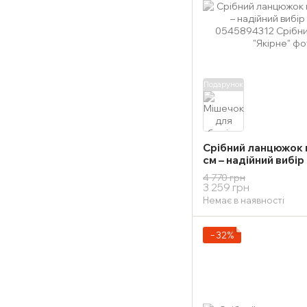
Подарунок
Срібний ланцюжок п
см – надійний вибір
4 770 грн
3 259 грн
Немає в наявності
−32%