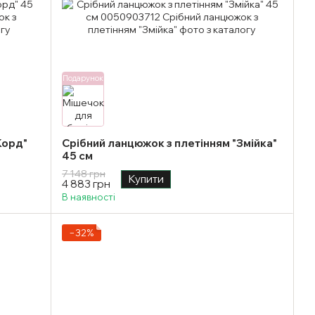
Подарунок
Корд"
Срібний ланцюжок з плетінням "Змійка"
45 см
7 148 грн
Купити
4 883 грн
В наявності
−32%