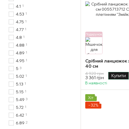
1
4.1
1
4.53
1
4.75
1
4.77
Подарунок
1
4.8
1
4.88
1
4.89
1
4.95
Срібний ланцюжок з
40 см
3
5
4 920 грн
Купити
1
5.02
3 361 грн
В наявності
1
5.13
1
5.15
Хіт
3
5.49
−32%
1
5.72
1
6.42
2
6.89