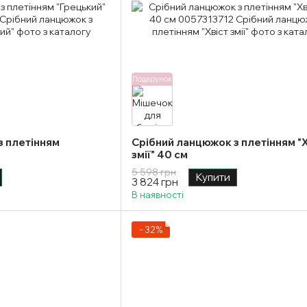
Подарунок
з плетінням
Срібний ланцюжок з плетінням "Х
змії" 40 см
5 598 грн
Купити
3 824 грн
В наявності
−32%