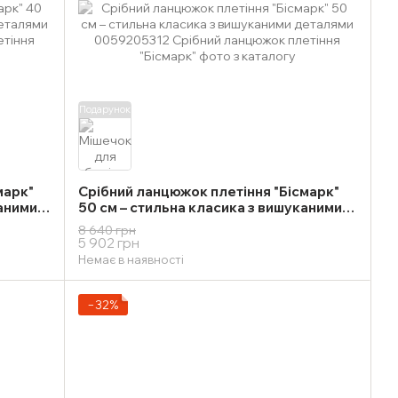
Подарунок
марк"
Срібний ланцюжок плетіння "Бісмарк"
каними
50 см – стильна класика з вишуканими
деталями
8 640 грн
5 902 грн
Немає в наявності
−32%