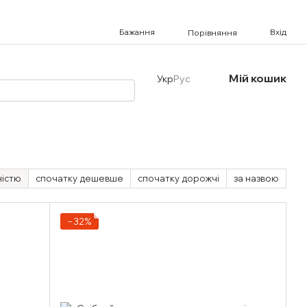
Бажання
Вхід
Порівняння
Мій кошик
Укр
Рус
ністю
спочатку дешевше
спочатку дорожчі
за назвою
−32%