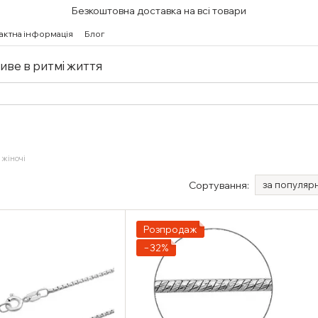
Безкоштовна доставка на всі товари
актна інформація
Блог
живе в ритмі життя
жіночі
Сортування:
за популяр
Розпродаж
−32%