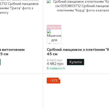
Подарунок
з витонченим
Срібний ланцюжок з плетінням "
45 см
45 см
6 562 грн
Купити
4 482 грн
В наявності
−32%