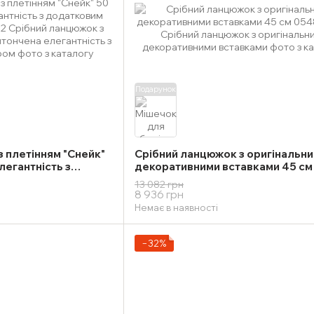
Подарунок
 плетінням "Снейк"
Срібний ланцюжок з оригінальн
легантність з
декоративними вставками 45 см
ом
13 082 грн
8 936 грн
Немає в наявності
−32%