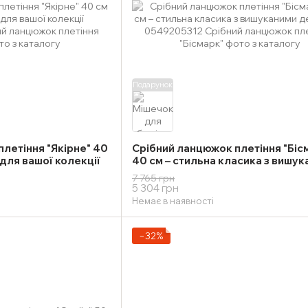
Подарунок
летіння "Якірне" 40
Срібний ланцюжок плетіння "Біс
 для вашої колекції
40 см – стильна класика з вишу
деталями
7 765 грн
5 304 грн
Немає в наявності
−32%