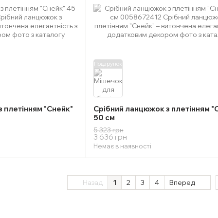
Подарунок
 плетінням "Снейк"
Срібний ланцюжок з плетінням "
50 см
5 323 грн
3 636 грн
Немає в наявності
Назад
1
2
3
4
Вперед