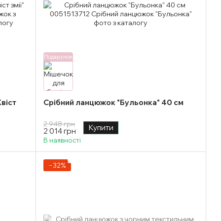
Подарунок
віст
Срібний ланцюжок "Бульонка" 40 см
2 948 грн
Купити
2 014 грн
В наявності
−32%