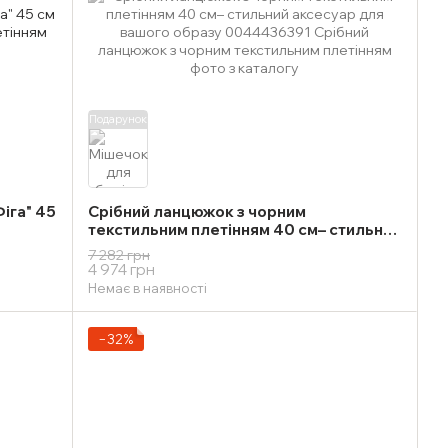
Подарунок
іга" 45
Срібний ланцюжок з чорним
текстильним плетінням 40 см– стильний
аксесуар для вашого образу
7 282 грн
4 974 грн
Немає в наявності
−32%