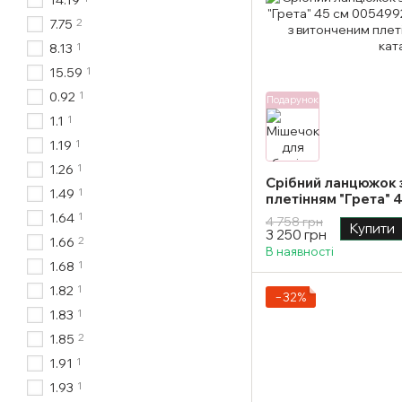
14.19
2
7.75
1
8.13
1
15.59
1
0.92
Подарунок
1
1.1
1
1.19
1
1.26
Срібний ланцюжок 
1
1.49
плетінням "Грета" 
1
1.64
4 758 грн
Купити
3 250 грн
2
1.66
В наявності
1
1.68
1
1.82
−32%
1
1.83
2
1.85
1
1.91
1
1.93