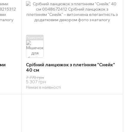
Подарунок
ими
Срібний ланцюжок з плетінням "Снейк"
40 см
7 770 грн
5 307 грн
Немає в наявності