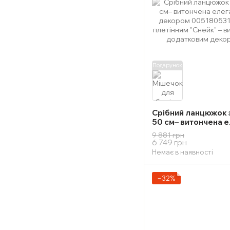
Подарунок
Срібний ланцюжок з
50 см– витончена е
додатковим декор
9 881 грн
6 749 грн
Немає в наявності
−32%