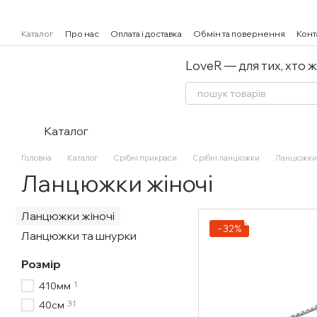
Перейти к основному контенту
Каталог
Про нас
Оплата і доставка
Обмін та повернення
Конт
LoveR — для тих, хто 
Каталог
Головна
Каталог
Срібні прикраси
Срібні ланцюжки
Ланцюжки 
Ланцюжки жіночі
Ланцюжки жіночі
−32%
Ланцюжки та шнурки
Розмір
1
410мм
31
40см