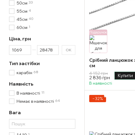
33
50см
4
55см
40
45см
1
60см
Подарунок
Ціна, грн
Від Ціна, грн
До Ціна, грн
ОК
Срібний ланцюжок з
Тип застібки
см
68
карабін
4 152 грн
Купити
2 836 грн
Наявність
В наявності
11
В наявності
−32%
64
Немає в наявності
Вага
1