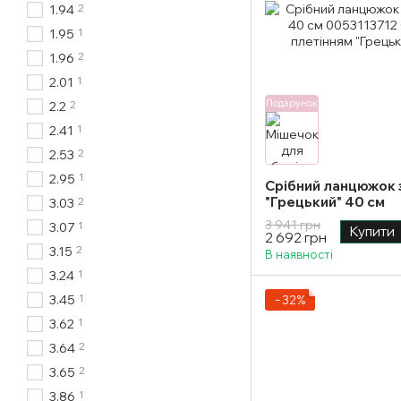
2
1.94
1
1.95
2
1.96
1
2.01
Подарунок
2
2.2
1
2.41
2
2.53
1
2.95
Срібний ланцюжок 
"Грецький" 40 см
2
3.03
3 941 грн
1
3.07
Купити
2 692 грн
2
3.15
В наявності
1
3.24
1
3.45
−32%
1
3.62
2
3.64
2
3.65
1
3.86