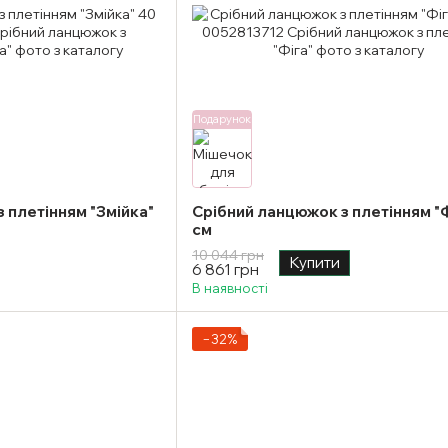
Подарунок
 плетінням "Змійка"
Срібний ланцюжок з плетінням "Ф
см
10 044 грн
Купити
6 861 грн
В наявності
−32%