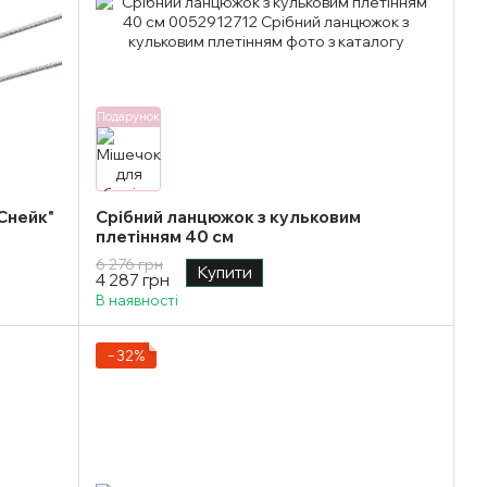
Подарунок
"Снейк"
Срібний ланцюжок з кульковим
плетінням 40 см
6 276 грн
Купити
4 287 грн
В наявності
−32%