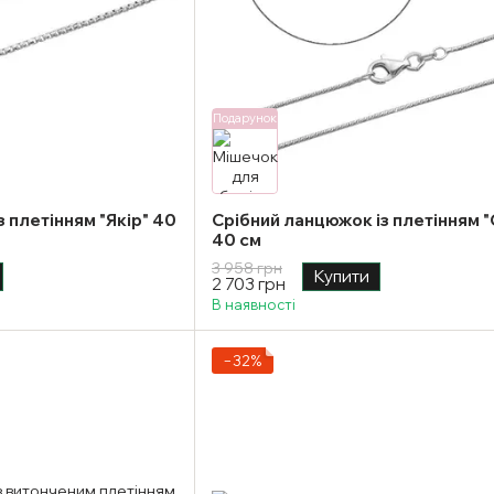
Подарунок
 плетінням "Якір" 40
Срібний ланцюжок із плетінням 
40 см
3 958 грн
Купити
2 703 грн
В наявності
−32%