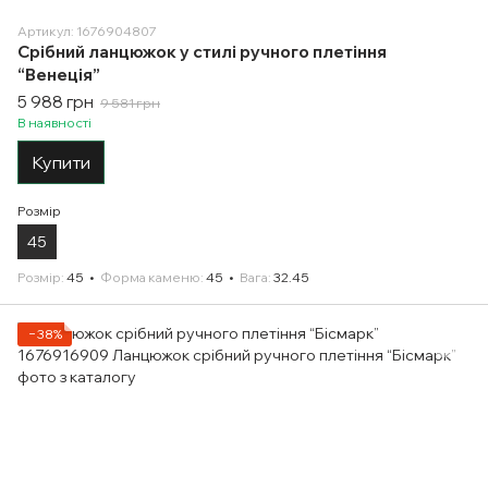
Артикул: 1676904807
Срібний ланцюжок у стилі ручного плетіння
“Венеція”
5 988 грн
9 581 грн
В наявності
Купити
Розмір
45
Розмір
45
Форма каменю
45
Вага
32.45
−38%