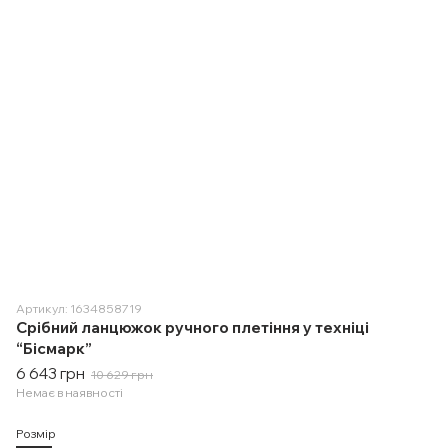
Артикул: 1634858719
Срібний ланцюжок ручного плетіння у техніці
“Бісмарк”
6 643 грн
10 629 грн
Немає в наявності
Розмір