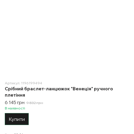
Артикул: 1196199494
Срібний браслет-ланцюжок "Венеція" ручного
плетіння
6 145 грн
9 832 грн
В наявності
Купити