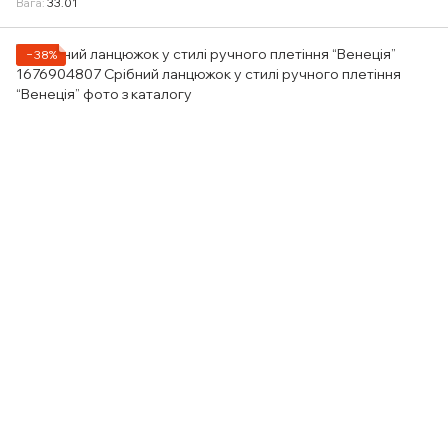
Вага
33.01
−38%