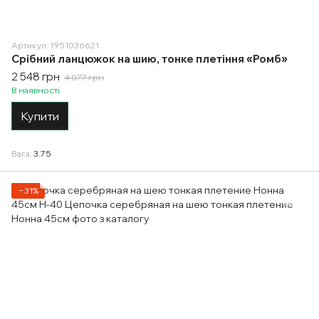
Артикул: 1951036621
Срібний ланцюжок на шию, тонке плетіння «Ромб»
2 548 грн
4 077 грн
В наявності
Купити
Вага
3.75
−31%