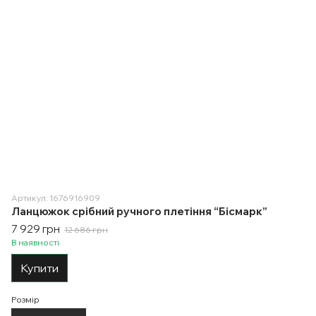
Артикул: 1676916909
Ланцюжок срібний ручного плетіння “Бісмарк”
7 929 грн
12 686 грн
В наявності
Купити
Розмір