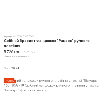
Артикул: 1196190756
Срібний браслет-ланцюжок "Рамзес" ручного
плетіння
5 726 грн
9 162 грн
Немає в наявності
Вага
20.41
−38%