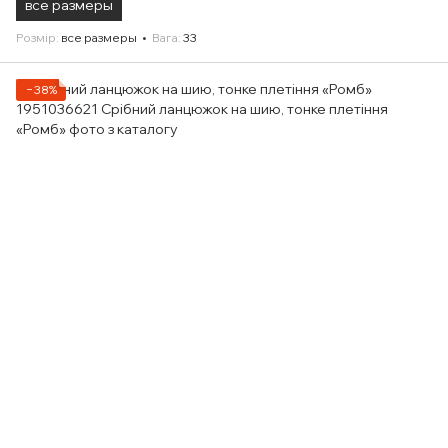
все размеры
Розмір
все размеры
Вага
33
−38%