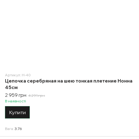
Артикул: Н-40
Цепочка серебряная на шею тонкая плетение Нонна
45см
2 959 грн
4 291 грн
В наявності
Купити
Вага
3.76