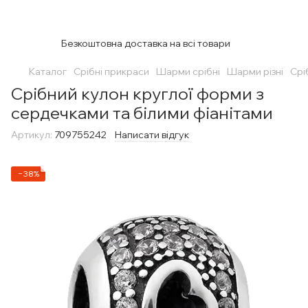
Безкоштовна доставка на всі товари
Каталог
Срібні прикраси
Шарми срібні
Шарми різні
Срі
Срібний кулон круглої форми з
сердечками та білими фіанітами
Артикул:
709755242
Написати відгук
−38%