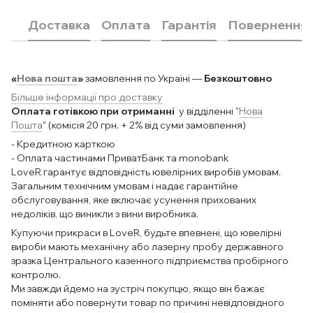
Доставка
Оплата
Гарантія
Повернення
«
Нова пошта
»
замовлення по Україні —
Безкоштовно
Більше інформації про доставку
Оплата готівкою при отриманні
у відділенні "
Нова
Пошта
" (комісія 20 грн. + 2% від суми замовлення)
- Кредитною карткою
- Оплата частинами ПриватБанк та monobank
LoveR гарантує відповідність ювелірних виробів умовам.
Загальним технічним умовам і надає гарантійне
обслуговування, яке включає усунення прихованих
недоліків, що виникли з вини виробника.
Купуючи прикраси в LoveR, будьте впевнені, що ювелірні
вироби мають механічну або лазерну пробу державного
зразка Центрального казенного підприємства пробірного
контролю.
Ми завжди йдемо на зустріч покупцю, якщо він бажає
поміняти або повернути товар по причині невідповідного