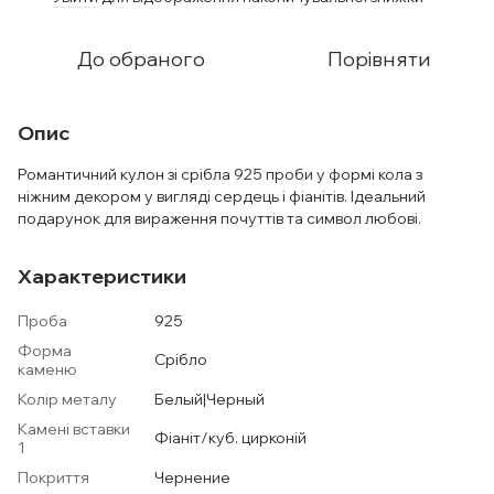
До обраного
Порівняти
Опис
Романтичний кулон зі срібла 925 проби у формі кола з
ніжним декором у вигляді сердець і фіанітів. Ідеальний
подарунок для вираження почуттів та символ любові.
Характеристики
Проба
925
Форма
Срібло
каменю
Колір металу
Белый|Черный
Камені вставки
Фіаніт/куб. цирконій
1
Покриття
Чернение