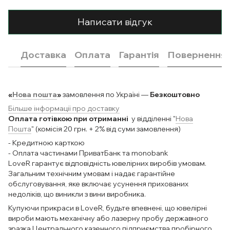
Написати відгук
Доставка
Оплата
Гарантія
Повернення
«
Нова пошта
»
замовлення по Україні —
Безкоштовно
Більше інформації про доставку
Оплата готівкою при отриманні
у відділенні "
Нова
Пошта
" (комісія 20 грн. + 2% від суми замовлення)
- Кредитною карткою
- Оплата частинами ПриватБанк та monobank
LoveR гарантує відповідність ювелірних виробів умовам.
Загальним технічним умовам і надає гарантійне
обслуговування, яке включає усунення прихованих
недоліків, що виникли з вини виробника.
Купуючи прикраси в LoveR, будьте впевнені, що ювелірні
вироби мають механічну або лазерну пробу державного
зразка Центрального казенного підприємства пробірного