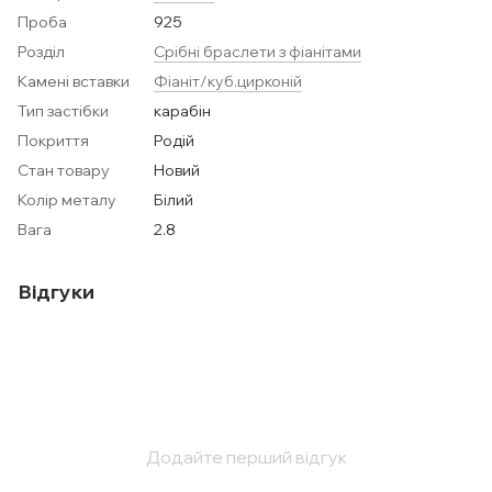
Проба
925
Розділ
Срібні браслети з фіанітами
Камені вставки
Фіаніт/куб.цирконій
Тип застібки
карабін
Покриття
Родій
Стан товару
Новий
Колір металу
Білий
Вага
2.8
Відгуки
Додайте перший відгук