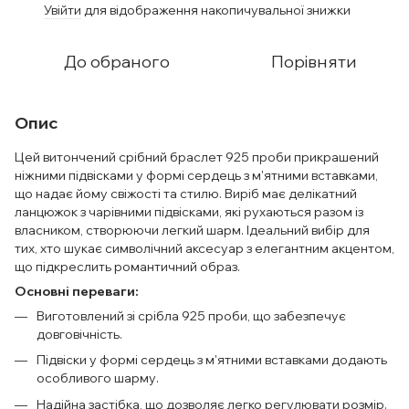
Увійти
для відображення накопичувальної знижки
%
До обраного
Порівняти
Опис
Цей витончений срібний браслет 925 проби прикрашений
ніжними підвісками у формі сердець з м'ятними вставками,
що надає йому свіжості та стилю. Виріб має делікатний
ланцюжок з чарівними підвісками, які рухаються разом із
власником, створюючи легкий шарм. Ідеальний вибір для
тих, хто шукає символічний аксесуар з елегантним акцентом,
що підкреслить романтичний образ.
Основні переваги:
Виготовлений зі срібла 925 проби, що забезпечує
довговічність.
Підвіски у формі сердець з м'ятними вставками додають
особливого шарму.
Надійна застібка, що дозволяє легко регулювати розмір.