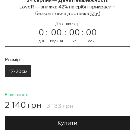
24 серпня — День Незалежності!
LoveR — знижка 42% на срібні прикраси +
безкоштовна доставка 🇺🇦
До кінця акції
0
00
00
00
дні
години
хв
сек
Розмір
17-20см
В наявності
2 140 грн
3 133 грн
Купити