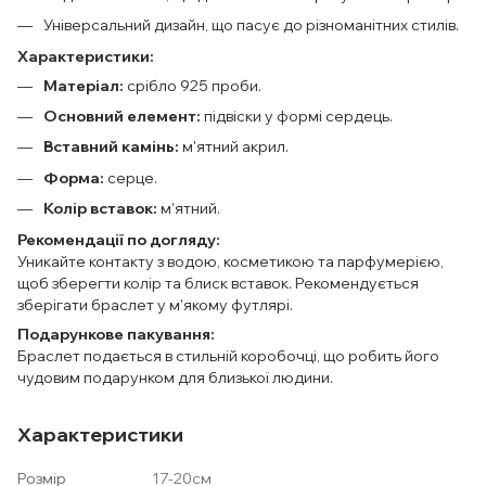
Універсальний дизайн, що пасує до різноманітних стилів.
Характеристики:
Матеріал:
срібло 925 проби.
Основний елемент:
підвіски у формі сердець.
Вставний камінь:
м'ятний акрил.
Форма:
серце.
Колір вставок:
м'ятний.
Рекомендації по догляду:
Уникайте контакту з водою, косметикою та парфумерією,
щоб зберегти колір та блиск вставок. Рекомендується
зберігати браслет у м'якому футлярі.
Подарункове пакування:
Браслет подається в стильній коробочці, що робить його
чудовим подарунком для близької людини.
Характеристики
Розмір
17-20см