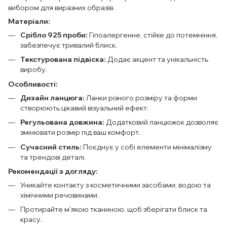
вибором для виразних образів.
Матеріали:
Срібло 925 проби:
Гіпоалергенне, стійке до потемніння,
забезпечує тривалий блиск.
Текстурована підвіска:
Додає акцент та унікальність
виробу.
Особливості:
Дизайн ланцюга:
Ланки різного розміру та форми
створюють цікавий візуальний ефект.
Регульована довжина:
Додатковий ланцюжок дозволяє
змінювати розмір під ваш комфорт.
Сучасний стиль:
Поєднує у собі елементи мінімалізму
та трендові деталі.
Рекомендації з догляду:
Уникайте контакту з косметичними засобами, водою та
хімічними речовинами.
Протирайте м'якою тканиною, щоб зберігати блиск та
красу.