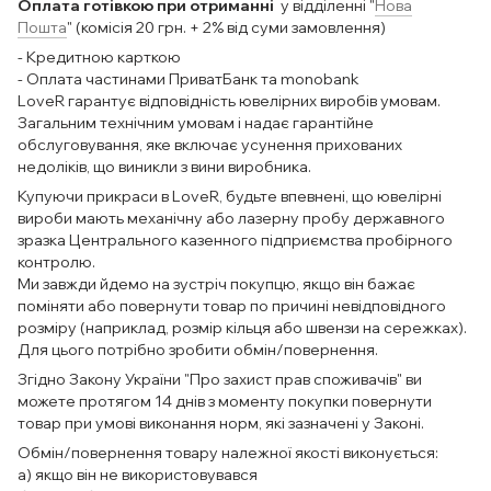
Оплата готівкою при отриманні
у відділенні "
Нова
Пошта
" (комісія 20 грн. + 2% від суми замовлення)
- Кредитною карткою
- Оплата частинами ПриватБанк та monobank
LoveR гарантує відповідність ювелірних виробів умовам.
Загальним технічним умовам і надає гарантійне
обслуговування, яке включає усунення прихованих
недоліків, що виникли з вини виробника.
Купуючи прикраси в LoveR, будьте впевнені, що ювелірні
вироби мають механічну або лазерну пробу державного
зразка Центрального казенного підприємства пробірного
контролю.
Ми завжди йдемо на зустріч покупцю, якщо він бажає
поміняти або повернути товар по причині невідповідного
розміру (наприклад, розмір кільця або швензи на сережках).
Для цього потрібно зробити обмін/повернення.
Згідно Закону України "Про захист прав споживачів" ви
можете протягом 14 днів з моменту покупки повернути
товар при умові виконання норм, які зазначені у Законі.
Обмін/повернення товару належної якості виконується:
а) якщо він не використовувався