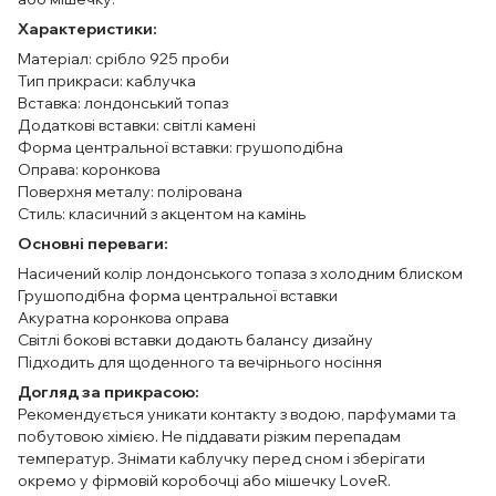
Характеристики:
Матеріал: срібло 925 проби
Тип прикраси: каблучка
Вставка: лондонський топаз
Додаткові вставки: світлі камені
Форма центральної вставки: грушоподібна
Оправа: коронкова
Поверхня металу: полірована
Стиль: класичний з акцентом на камінь
Основні переваги:
Насичений колір лондонського топаза з холодним блиском
Грушоподібна форма центральної вставки
Акуратна коронкова оправа
Світлі бокові вставки додають балансу дизайну
Підходить для щоденного та вечірнього носіння
Догляд за прикрасою:
Рекомендується уникати контакту з водою, парфумами та
побутовою хімією. Не піддавати різким перепадам
температур. Знімати каблучку перед сном і зберігати
окремо у фірмовій коробочці або мішечку LoveR.