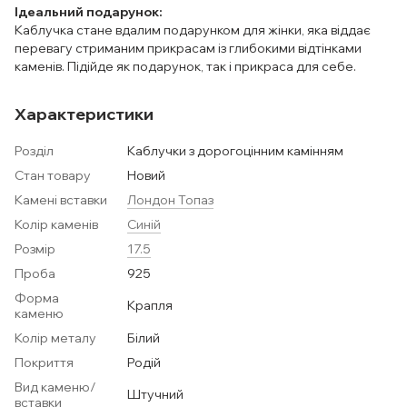
Ідеальний подарунок:
Каблучка стане вдалим подарунком для жінки, яка віддає
перевагу стриманим прикрасам із глибокими відтінками
каменів. Підійде як подарунок, так і прикраса для себе.
Характеристики
Розділ
Каблучки з дорогоцінним камінням
Стан товару
Новий
Камені вставки
Лондон Топаз
Колір каменів
Синій
Розмір
17.5
Проба
925
Форма
Крапля
каменю
Колір металу
Білий
Покриття
Родій
Вид каменю/
Штучний
вставки