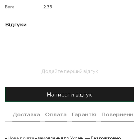
Вага
2.35
Відгуки
Додайте перший відгук
Написати відгук
Доставка
Оплата
Гарантія
Повернення
«
Нова пошта
»
замовлення по Україні —
Безкоштовно