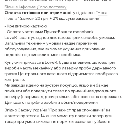
Більше інформації про доставку
Оплата готівкою при отриманні
у відділенні "
Нова
Пошта
" (комісія 20 грн. + 2% від суми замовлення)
- Кредитною карткою
- Оплата частинами ПриватБанк та monobank
LoveR гарантує відповідність ювелірних виробів умовам.
Загальним технічним умовам і надає гарантійне
обслуговування, яке включає усунення прихованих
недоліків, що виникли з вини виробника.
Купуючи прикраси в LoveR, будьте впевнені, що ювелірні
вироби мають механічну або лазерну пробу державного
зразка Центрального казенного підприємства пробірного
контролю.
Ми завжди йдемо на зустріч покупцю, якщо він бажає
поміняти або повернути товар по причині невідповідного
розміру (наприклад, розмір кільця або швензи на сережках).
Для цього потрібно зробити обмін/повернення.
Згідно Закону України "Про захист прав споживачів" ви
можете протягом 14 днів з моменту покупки повернути
товар при умові виконання норм, які зазначені у Законі.