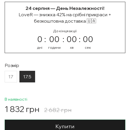
24 серпня — День Незалежності!
LoveR — знижка 42% на срібні прикраси +
безкоштовна доставка 🇺🇦
До кінця акції
0
00
00
00
дні
години
хв
сек
Розмір
17
17.5
В наявності
1 832 грн
2 682 грн
Купити