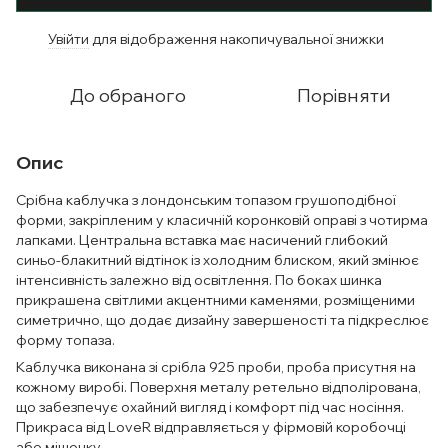
Увійти
для відображення накопичувальної знижки
%
До обраного
Порівняти
Опис
Срібна каблучка з лондонським топазом грушоподібної
форми, закріпленим у класичній коронковій оправі з чотирма
лапками. Центральна вставка має насичений глибокий
синьо-блакитний відтінок із холодним блиском, який змінює
інтенсивність залежно від освітлення. По боках шинка
прикрашена світлими акцентними каменями, розміщеними
симетрично, що додає дизайну завершеності та підкреслює
форму топаза.
Каблучка виконана зі срібла 925 проби, проба присутня на
кожному виробі. Поверхня металу ретельно відполірована,
що забезпечує охайний вигляд і комфорт під час носіння.
Прикраса від LoveR відправляється у фірмовій коробочці
або мішечку.