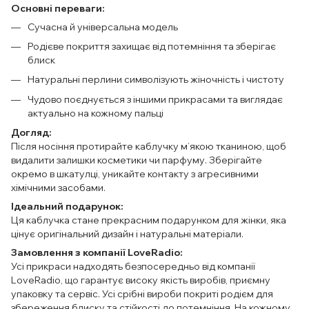
Основні переваги:
Сучасна й універсальна модель
Родієве покриття захищає від потемніння та зберігає
блиск
Натуральні перлини символізують жіночність і чистоту
Чудово поєднується з іншими прикрасами та виглядає
актуально на кожному пальці
Догляд:
Після носіння протирайте каблучку м’якою тканиною, щоб
видалити залишки косметики чи парфуму. Зберігайте
окремо в шкатулці, уникайте контакту з агресивними
хімічними засобами.
Ідеальний подарунок:
Ця каблучка стане прекрасним подарунком для жінки, яка
цінує оригінальний дизайн і натуральні матеріали.
Замовлення з компанії LoveRadio:
Усі прикраси надходять безпосередньо від компанії
LoveRadio, що гарантує високу якість виробів, приємну
упаковку та сервіс. Усі срібні вироби покриті родієм для
збереження блиску та стійкості до потемніння. На кожному