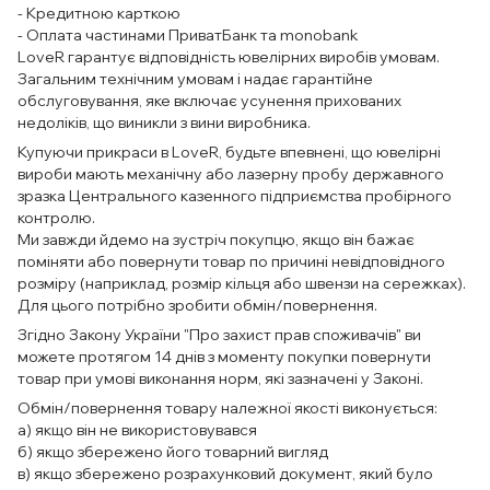
- Кредитною карткою
- Оплата частинами ПриватБанк та monobank
LoveR гарантує відповідність ювелірних виробів умовам.
Загальним технічним умовам і надає гарантійне
обслуговування, яке включає усунення прихованих
недоліків, що виникли з вини виробника.
Купуючи прикраси в LoveR, будьте впевнені, що ювелірні
вироби мають механічну або лазерну пробу державного
зразка Центрального казенного підприємства пробірного
контролю.
Ми завжди йдемо на зустріч покупцю, якщо він бажає
поміняти або повернути товар по причині невідповідного
розміру (наприклад, розмір кільця або швензи на сережках).
Для цього потрібно зробити обмін/повернення.
Згідно Закону України "Про захист прав споживачів" ви
можете протягом 14 днів з моменту покупки повернути
товар при умові виконання норм, які зазначені у Законі.
Обмін/повернення товару належної якості виконується:
а) якщо він не використовувався
б) якщо збережено його товарний вигляд
в) якщо збережено розрахунковий документ, який було