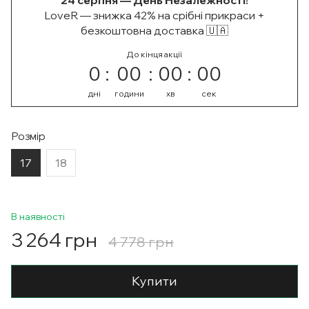
24 серпня — День Незалежності!
LoveR — знижка 42% на срібні прикраси +
безкоштовна доставка 🇺🇦
До кінця акції
0
00
00
00
дні
години
хв
сек
Розмір
17
18
В наявності
3 264 грн
4 778 грн
Купити