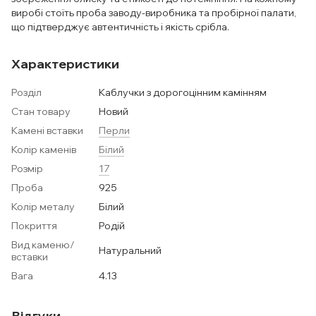
виробі стоїть проба заводу-виробника та пробірної палати,
що підтверджує автентичність і якість срібла.
Характеристики
Розділ
Каблучки з дорогоцінним камінням
Стан товару
Новий
Камені вставки
Перли
Колір каменів
Білий
Розмір
17
Проба
925
Колір металу
Білий
Покриття
Родій
Вид каменю/
Натуральний
вставки
Вага
4.13
Відгуки