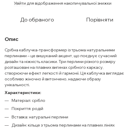
Увійти
для відображення накопичувальної знижки
%
До обраного
Порівняти
Опис
Срібна каблучка-трансформер із трьома натуральними
перлинами – це вишуканий акцент, що поєднує сучасний
дизайн та ніжність класики. Три перлини різного розміру
розташовані на плавних вигинах срібного каркасу,
створюючи ефект легкості й гармонії. Ця каблучка виглядає
особливо жіночно й витончено, надаючи образу
унікальності.
Характеристики:
Матеріал: срібло
Покриття: родій
Вставка: натуральні перлини
Дизайн: кільце з трьома перлинами на плавних лініях