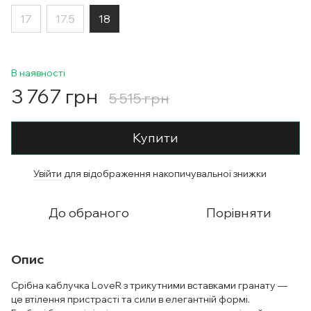
17
17.5
18
В наявності
3 767 грн
5 515 грн
Купити
Увійти
для відображення накопичувальної знижки
%
До обраного
Порівняти
Опис
Срібна каблучка LoveR з трикутними вставками гранату —
це втілення пристрасті та сили в елегантній формі.