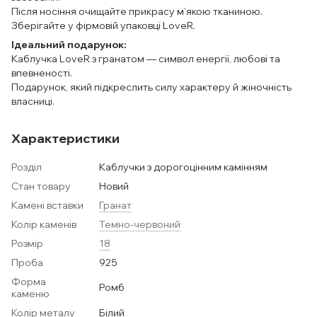
Після носіння очищайте прикрасу м’якою тканиною.
Зберігайте у фірмовій упаковці LoveR.
Ідеальний подарунок:
Каблучка LoveR з гранатом — символ енергії, любові та
впевненості.
Подарунок, який підкреслить силу характеру й жіночність
власниці.
Характеристики
Розділ
Каблучки з дорогоцінним камінням
Стан товару
Новий
Камені вставки
Гранат
Колір каменів
Темно-червоний
Розмір
18
Проба
925
Форма
Ромб
каменю
Колір металу
Білий