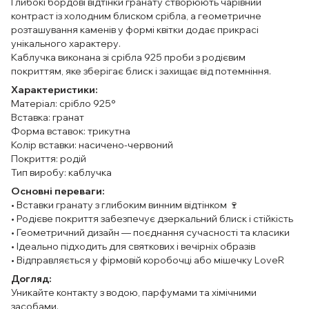
Глибокі бордові відтінки гранату створюють чарівний
контраст із холодним блиском срібла, а геометричне
розташування каменів у формі квітки додає прикрасі
унікального характеру.
Каблучка виконана зі срібла 925 проби з родієвим
покриттям, яке зберігає блиск і захищає від потемніння.
Характеристики:
Матеріал: срібло 925°
Вставка: гранат
Форма вставок: трикутна
Колір вставки: насичено-червоний
Покриття: родій
Тип виробу: каблучка
Основні переваги:
• Вставки гранату з глибоким винним відтінком 🍷
• Родієве покриття забезпечує дзеркальний блиск і стійкість
• Геометричний дизайн — поєднання сучасності та класики
• Ідеально підходить для святкових і вечірніх образів
• Відправляється у фірмовій коробочці або мішечку LoveR
Догляд:
Уникайте контакту з водою, парфумами та хімічними
засобами.