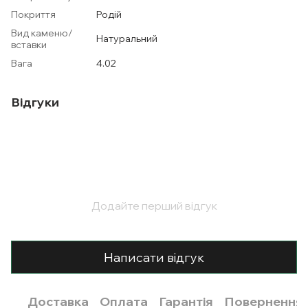
Покриття
Родій
Вид каменю/
Натуральний
вставки
Вага
4.02
Відгуки
Додайте перший відгук
Написати відгук
Доставка
Оплата
Гарантія
Повернення