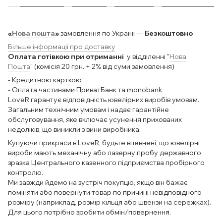
«
Нова пошта
»
замовлення по Україні —
Безкоштовно
Більше інформації про доставку
Оплата готівкою при отриманні
у відділенні "
Нова
Пошта
" (комісія 20 грн. + 2% від суми замовлення)
- Кредитною карткою
- Оплата частинами ПриватБанк та monobank
LoveR гарантує відповідність ювелірних виробів умовам.
Загальним технічним умовам і надає гарантійне
обслуговування, яке включає усунення прихованих
недоліків, що виникли з вини виробника.
Купуючи прикраси в LoveR, будьте впевнені, що ювелірні
вироби мають механічну або лазерну пробу державного
зразка Центрального казенного підприємства пробірного
контролю.
Ми завжди йдемо на зустріч покупцю, якщо він бажає
поміняти або повернути товар по причині невідповідного
розміру (наприклад, розмір кільця або швензи на сережках).
Для цього потрібно зробити обмін/повернення.