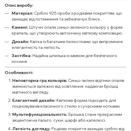
Опис виробу:
Матеріал:
Срібло 925 проби з родієвим покриттям, що
захищає від потемніння та забезпечує блиск.
Камені:
Штучні опали синьо-зеленого кольору у формі
крапель, що утворюють витончену квіткову композицію.
Дизайн:
Квітка із багатьма пелюстками, що випромінює
елегантність та легкість.
Застібка:
Надійна шпилька із замком для безпечного
носіння.
Особливості:
Неповторна гра кольорів:
Синьо-зелені відтінки опалів
змінюються залежно від освітлення, надаючи брошці
магічного вигляду.
Елегантний дизайн:
Квіткова форма підходить для
поціновувачів класичного стилю з сучасними нотками.
Мультифункціональність:
Брошка стане прекрасним
акцентом на пальто, сукні, шарфі або капелюсі.
Легкість догляду:
Родієве покриття захищає срібло від