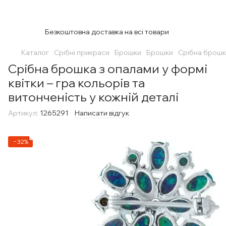
Безкоштовна доставка на всі товари
Каталог
Срібні прикраси
Брошки
Брошки
Срібна брошка
Срібна брошка з опалами у формі
квітки – гра кольорів та
витонченість у кожній деталі
Артикул:
1265291
Написати відгук
−32%