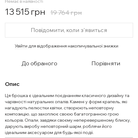
Немає в наявності
13 515 грн
19 764 грн
Повідомити, коли з'явиться
Увійти
для відображення накопичувальної знижки
%
До обраного
Порівняти
Опис
Ця брошка є ідеальним поєднанням класичного дизайну та
чарівності натуральних опалів. Камені у формі крапель, які
нагадують пелюстки квітки, створюють неповторну
композицію, що захоплює своєю багатогранною грою
кольорів. Опали, завдяки своєму неперевершеному блиску,
дарують виробу неповторний шарм, роблячи його
ідеальним аксесуаром для будь-якої події.