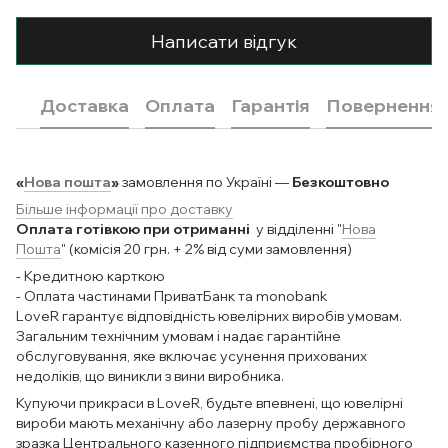
Написати відгук
Доставка
Оплата
Гарантія
Повернення
«
Нова пошта
»
замовлення по Україні —
Безкоштовно
Більше інформації про доставку
Оплата готівкою при отриманні
у відділенні "
Нова
Пошта
" (комісія 20 грн. + 2% від суми замовлення)
- Кредитною карткою
- Оплата частинами ПриватБанк та monobank
LoveR гарантує відповідність ювелірних виробів умовам.
Загальним технічним умовам і надає гарантійне
обслуговування, яке включає усунення прихованих
недоліків, що виникли з вини виробника.
Купуючи прикраси в LoveR, будьте впевнені, що ювелірні
вироби мають механічну або лазерну пробу державного
зразка Центрального казенного підприємства пробірного