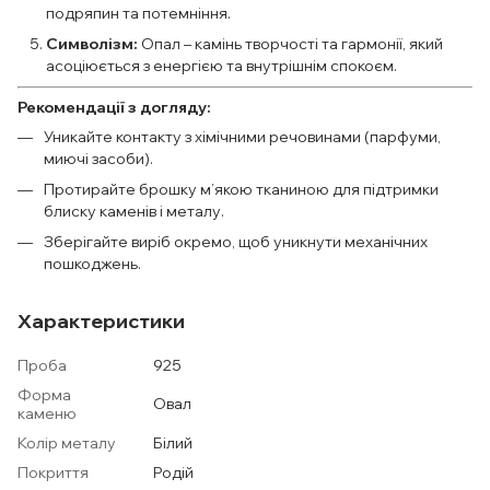
подряпин та потемніння.
Символізм:
Опал – камінь творчості та гармонії, який
асоціюється з енергією та внутрішнім спокоєм.
Рекомендації з догляду:
Уникайте контакту з хімічними речовинами (парфуми,
миючі засоби).
Протирайте брошку м’якою тканиною для підтримки
блиску каменів і металу.
Зберігайте виріб окремо, щоб уникнути механічних
пошкоджень.
Характеристики
Проба
925
Форма
Овал
каменю
Колір металу
Білий
Покриття
Родій