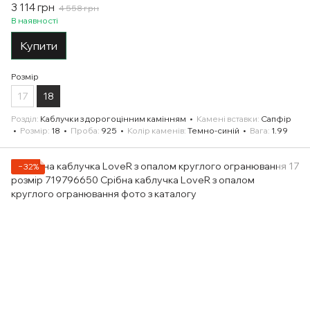
3 114 грн
4 558 грн
В наявності
Купити
Розмір
17
18
Розділ
Каблучки з дорогоцінним камінням
Камені вставки
Сапфір
Розмір
18
Проба
925
Колір каменів
Темно-синій
Вага
1.99
−32%