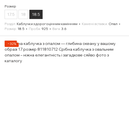
Розмір
17.5
18
18.5
Розділ
Каблучки з дорогоцінним камінням
Камені вставки
Опал
Розмір
18.5
Проба
925
Вага
3.6
−32%