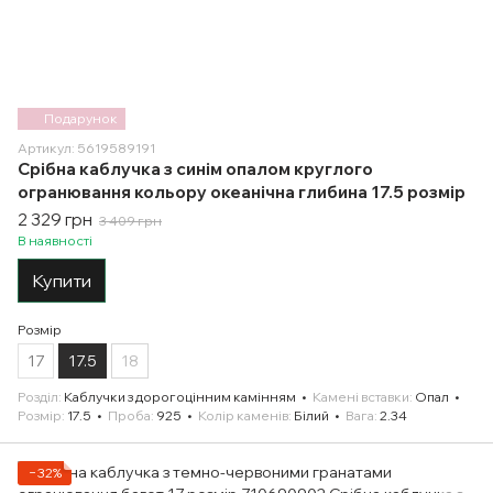
Подарунок
Артикул: 5619589191
Срібна каблучка з синім опалом круглого
огранювання кольору океанічна глибина 17.5 розмір
2 329 грн
3 409 грн
В наявності
Купити
Розмір
17
17.5
18
Розділ
Каблучки з дорогоцінним камінням
Камені вставки
Опал
Розмір
17.5
Проба
925
Колір каменів
Білий
Вага
2.34
−32%