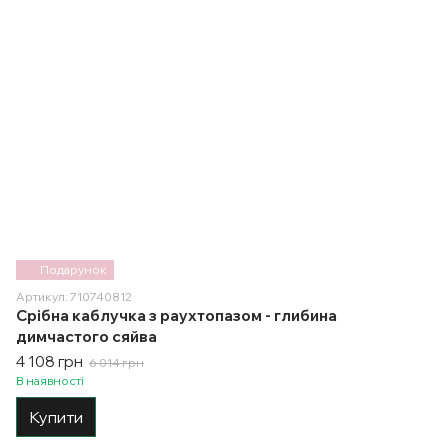
Подарунок
Артикул: 710740812
Срібна каблучка з раухтопазом - глибина
димчастого сяйва
4 108 грн
6 014 грн
В наявності
Купити