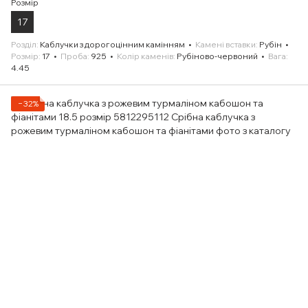
Розмір
17
Розділ
Каблучки з дорогоцінним камінням
Камені вставки
Рубін
Розмір
17
Проба
925
Колір каменів
Рубіново-червоний
Вага
4.45
−32%