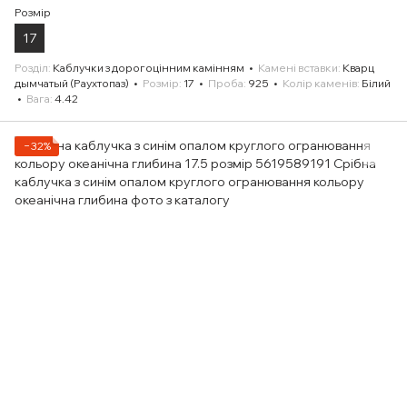
Розмір
17
Розділ
Каблучки з дорогоцінним камінням
Камені вставки
Кварц
дымчатый (Раухтопаз)
Розмір
17
Проба
925
Колір каменів
Білий
Вага
4.42
−32%