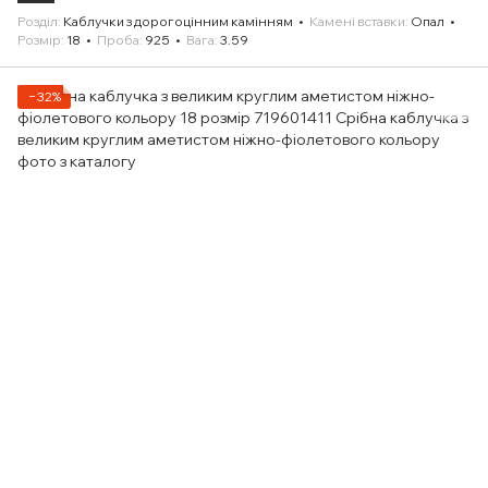
Розділ
Каблучки з дорогоцінним камінням
Камені вставки
Опал
Розмір
18
Проба
925
Вага
3.59
−32%