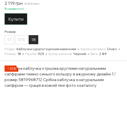
2 119 грн
3 103 грн
В наявності
Купити
Розмір
17
17.5
18
Розділ
Каблучки з дорогоцінним камінням
Камені вставки
Онікс
Розмір
18
Проба
925
Колір каменів
Черний
Вага
2.89
−32%