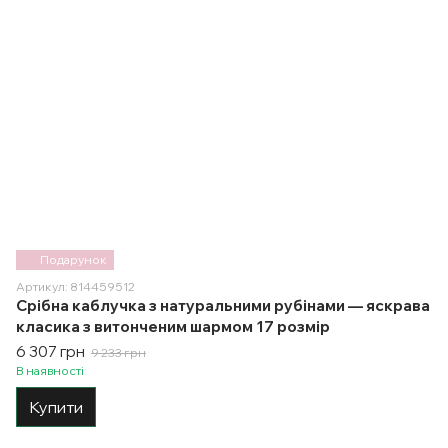
Подарунок
Артикул: 814459512
Срібна каблучка з натуральними рубінами — яскрава
класика з витонченим шармом 17 розмір
6 307 грн
9 233 грн
В наявності
Купити