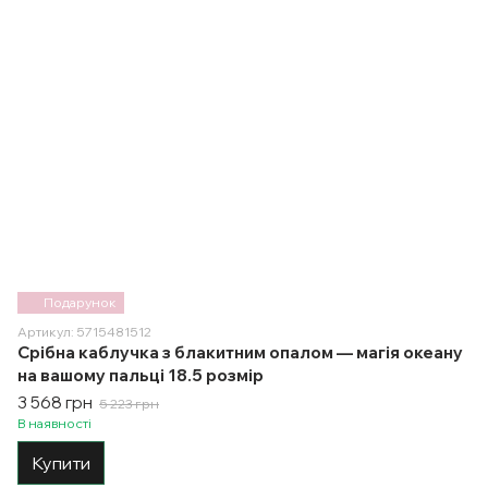
Подарунок
Артикул: 5715481512
Срібна каблучка з блакитним опалом — магія океану
на вашому пальці 18.5 розмір
3 568 грн
5 223 грн
В наявності
Купити