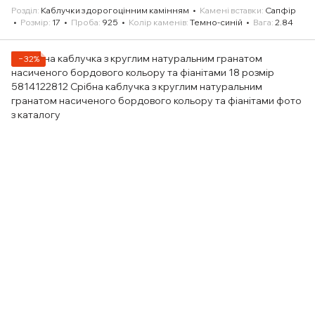
Розділ
Каблучки з дорогоцінним камінням
Камені вставки
Сапфір
Розмір
17
Проба
925
Колір каменів
Темно-синій
Вага
2.84
−32%