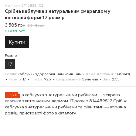
Артикул: 5716833402
Срібна каблучка з натуральним смарагдом у
квітковій формі 17 розмір
3 585 грн
5 248 грн
В наявності
Купити
Розмір
17
Розділ
Каблучки з дорогоцінним камінням
Камені вставки
Смарагд
Розмір
17
Проба
925
Колір каменів
Зелений
Вага
2.53
−32%