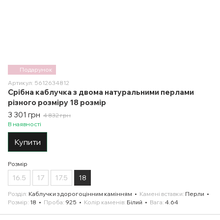
Подарунок
Артикул: 5612634812
Срібна каблучка з двома натуральними перлами
різного розміру 18 розмір
3 301 грн
4 832 грн
В наявності
Купити
Розмір
16.5
17
17.5
18
Розділ
Каблучки з дорогоцінним камінням
Камені вставки
Перли
Розмір
18
Проба
925
Колір каменів
Білий
Вага
4.64