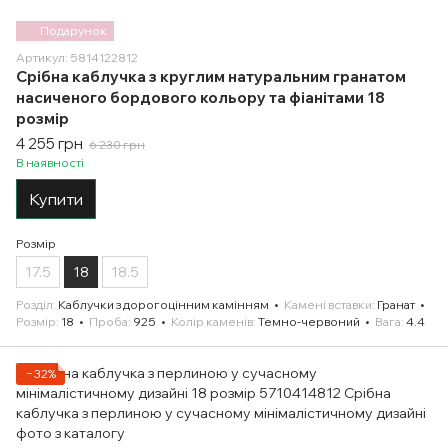
Подарунок
Артикул: 5814122812
Срібна каблучка з круглим натуральним гранатом
насиченого бордового кольору та фіанітами 18
розмір
4 255 грн
6 230 грн
В наявності
Купити
Розмір
17.5
18
18.5
Розділ
Каблучки з дорогоцінним камінням
Камені вставки
Гранат
Розмір
18
Проба
925
Колір каменів
Темно-червоний
Вага
4.4
−32%