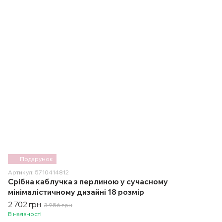
Подарунок
Артикул: 5710414812
Срібна каблучка з перлиною у сучасному
мінімалістичному дизайні 18 розмір
2 702 грн
3 956 грн
В наявності