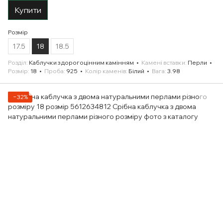
Купити
Розмір
17.5
18
18.5
Розділ
Каблучки з дорогоцінним камінням
Камені вставки
Перли
Розмір
18
Проба
925
Колір каменів
Білий
Вага
3.98
−32%