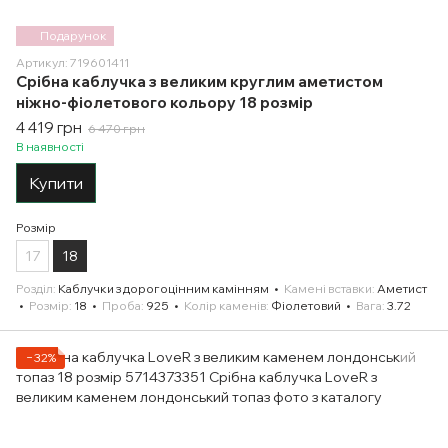
Подарунок
Артикул: 719601411
Срібна каблучка з великим круглим аметистом
ніжно-фіолетового кольору 18 розмір
4 419 грн
6 470 грн
В наявності
Купити
Розмір
17
18
Розділ
Каблучки з дорогоцінним камінням
Камені вставки
Аметист
Розмір
18
Проба
925
Колір каменів
Фіолетовий
Вага
3.72
−32%