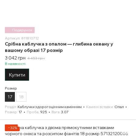
Подарунок
Артикул: 811810712
Срібна каблучка з опалом — глибина океану у
вашому образі 17 розмір
3 042 грн
4 453 грн
В наявності
Купити
Розмір
17
18
Розділ
Каблучки з дорогоцінним камінням
Камені вставки
Опал
Розмір
17
Проба
925
Вага
3.07
−32%