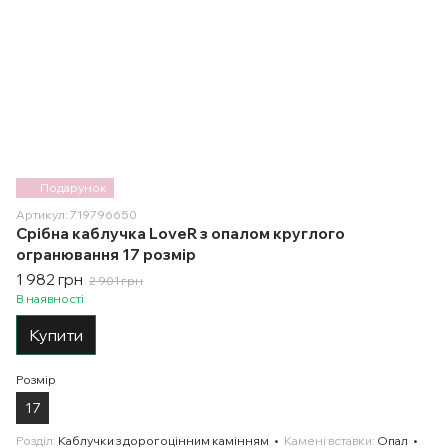
Подарунок
Артикул: 719796650
Срібна каблучка LoveR з опалом круглого
огранювання 17 розмір
1 982 грн
2 901 грн
В наявності
Купити
Розмір
17
Розділ
Каблучки з дорогоцінним камінням
Камені вставки
Опал