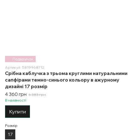
Подарунок
Артикул: 5819968712
Срібна каблучка з трьома круглими натуральними
сапфірами темно-синього кольору в ажурному
дизайні 17 розмір
4 360 грн
6 383 грн
В наявності
Купити
Розмір
17