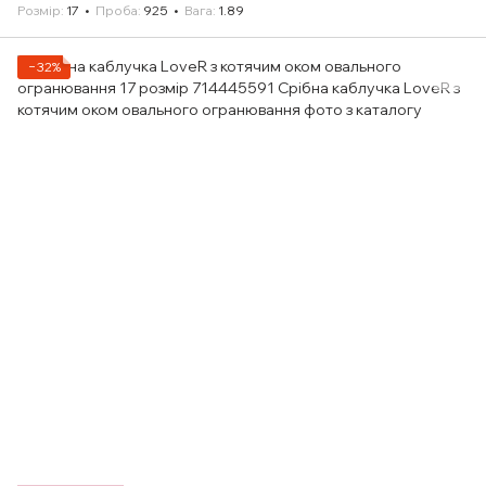
Розмір
17
Проба
925
Вага
1.89
−32%