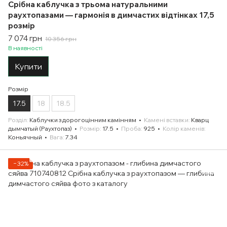
Срібна каблучка з трьома натуральними
раухтопазами — гармонія в димчастих відтінках 17,5
розмір
7 074 грн
10 356 грн
В наявності
Купити
Розмір
17.5
18
18.5
Розділ
Каблучки з дорогоцінним камінням
Камені вставки
Кварц
дымчатый (Раухтопаз)
Розмір
17.5
Проба
925
Колір каменів
Коньячный
Вага
7.34
−32%