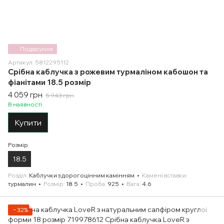
Подарунок
Артикул: 5812295112
Срібна каблучка з рожевим турмаліном кабошон та
фіанітами 18.5 розмір
4 059 грн
5 943 грн
В наявності
Купити
Розмір
18.5
Розділ
Каблучки з дорогоцінним камінням
Камені вставки
турмалин
Розмір
18.5
Проба
925
Вага
4.6
−32%