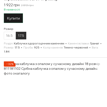
1 922 грн
2 813 грн
В наявності
Купити
Розмір
16.5
17.5
Розділ
Каблучки з дорогоцінним камінням
Камені вставки
Гранат
Розмір
17.5
Проба
925
Колір каменів
Темно-червоний
Вага
1.84
−32%