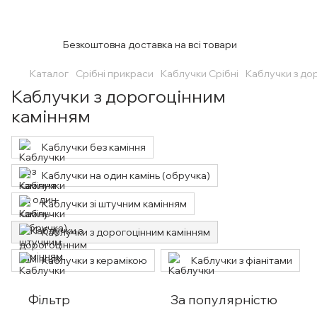
Безкоштовна доставка на всі товари
Каталог
Срібні прикраси
Каблучки Срібні
Каблучки з до
Каблучки з дорогоцінним
камінням
Каблучки без каміння
Каблучки на один камінь (обручка)
Каблучки зі штучним камінням
Каблучки з дорогоцінним камінням
Каблучки з керамікою
Каблучки з фіанітами
Фільтр
За популярністю