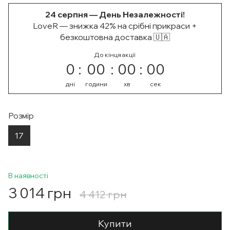
24 серпня — День Незалежності!
LoveR — знижка 42% на срібні прикраси +
безкоштовна доставка 🇺🇦
До кінця акції
0
00
00
00
дні
години
хв
сек
Розмір
17
В наявності
3 014 грн
4 412 грн
Купити