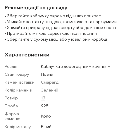
Рекомендації по догляду
• Зберігайте каблучку окремо від інших прикрас
• Уникайте контакту з водою, косметикою та парфумами
• Знімайте прикрасу під час спорту або домашніх справ
• Протирайте м’якою серветкою після носіння
• Зберігайте у сухому місці або у ювелірній коробці
Характеристики
Розділ
Каблучки з дорогоцінним камінням
Стан товару
Новий
Камені вставки
Смарагд
Колір каменів
Зелений
Розмір
17
Проба
925
Форма
Коло
каменю
Колір металу
Білий