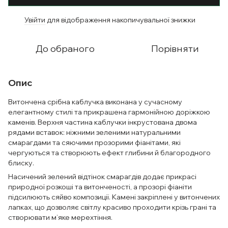
Увійти
для відображення накопичувальної знижки
%
До обраного
Порівняти
Опис
Витончена срібна каблучка виконана у сучасному
елегантному стилі та прикрашена гармонійною доріжкою
каменів. Верхня частина каблучки інкрустована двома
рядами вставок: ніжними зеленими натуральними
смарагдами та сяючими прозорими фіанітами, які
чергуються та створюють ефект глибини й благородного
блиску.
Насичений зелений відтінок смарагдів додає прикрасі
природної розкоші та витонченості, а прозорі фіаніти
підсилюють сяйво композиції. Камені закріплені у витончених
лапках, що дозволяє світлу красиво проходити крізь грані та
створювати м’яке мерехтіння.