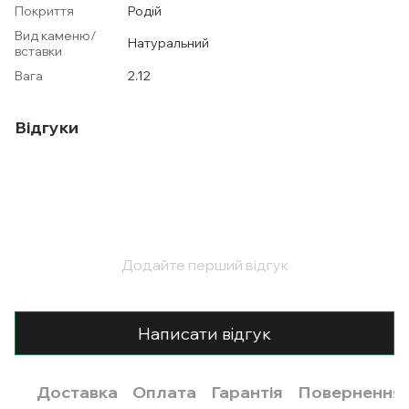
Покриття
Родій
Вид каменю/
Натуральний
вставки
Вага
2.12
Відгуки
Додайте перший відгук
Написати відгук
Доставка
Оплата
Гарантія
Повернення