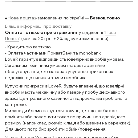
«
Нова пошта
»
замовлення по Україні —
Безкоштовно
Більше інформації про доставку
Оплата готівкою при отриманні
у відділенні "
Нова
Пошта
" (комісія 20 грн. + 2% від суми замовлення)
- Кредитною карткою
- Оплата частинами ПриватБанк та monobank
LoveR гарантує відповідність ювелірних виробів умовам.
Загальним технічним умовам і надає гарантійне
обслуговування, яке включає усунення прихованих
недоліків, що виникли з вини виробника.
Купуючи прикраси в LoveR, будьте впевнені, що ювелірні
вироби мають механічну або лазерну пробу державного
зразка Центрального казенного підприємства пробірного
контролю.
Ми завжди йдемо на зустріч покупцю, якщо він бажає
поміняти або повернути товар по причині невідповідного
розміру (наприклад, розмір кільця або швензи на сережках).
Для цього потрібно зробити обмін/повернення.
Згідно Закону України "Про захист прав споживачів" ви