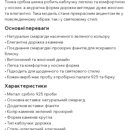
Тонка срібна шинка робить каблучку легкою та комфортною
у носінні, а акуратна форма доріжки виглядає дуже жіночно
та елегантно. Така модель стане прекрасним акцентом як у
повсякденному образі, так і у святковому стилі.
Основні переваги
• Натуральні смарагди насиченого зеленого кольору
• Елегантна доріжка з каменів
• Поєднання смарагдів і прозорих фіанітів для яскравого
блиску
• Витончений та жіночний дизайн
• Легка та комфортна у носінні форма
• Підходить для щоденного та святкового стилю
• Кожен виріб має пробу з пробірної палати 925 та бірку
Характеристики
• Метал: срібло 925 проби
• Основна вставка: натуральний смарагд
• Додаткові вставки: фіаніти
• Колір каменів: зелений, прозорий
• Форма каменів: кругла
• Тип каблучки: доріжка
• Стиль: елегантний, класичний