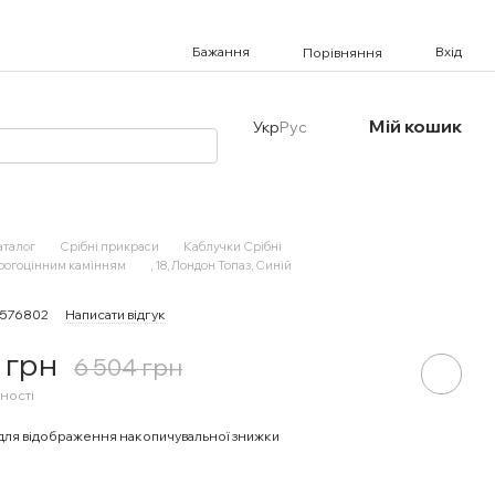
Бажання
Вхід
Порівняння
Мій кошик
Укр
Рус
аталог
Срібні прикраси
Каблучки Срібні
орогоцінним камінням
, 18, Лондон Топаз, Синій
8576802
Написати відгук
 грн
6 504 грн
ності
для відображення накопичувальної знижки