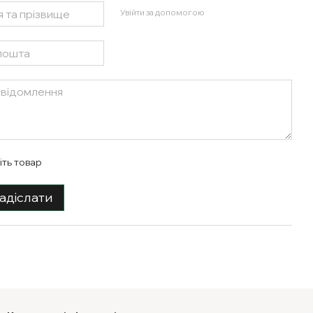
Увійти за допомогою
іть товар
адіслати