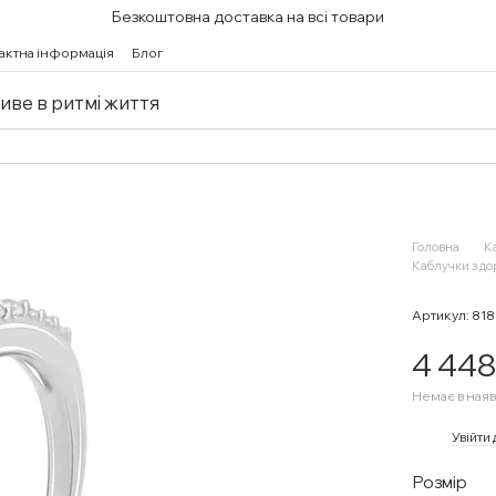
Безкоштовна доставка на всі товари
актна інформація
Блог
живе в ритмі життя
Головна
К
Каблучки з д
Артикул: 81
4 448
Немає в наяв
%
Увійти
Розмір