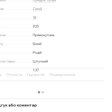
авки
Лондон Топаз
нів
Синій
18
925
меню
Прямокутник
лу
Білий
Родій
ю/вставки
Штучний
1.37
а
Оплата
Гарантія
Повернення
дгук або коментар