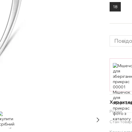
18
Повідо
Характе
Розділ
Стан товар