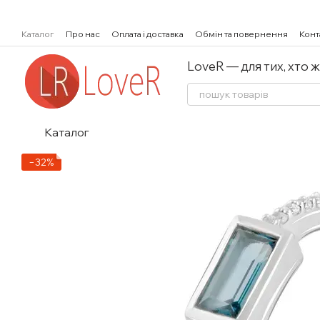
Перейти к основному контенту
Каталог
Про нас
Оплата і доставка
Обмін та повернення
Конт
LoveR — для тих, хто 
Каталог
−32%