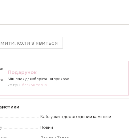
мити, коли з'явиться
Подарунок
Мішечок для зберігання прикрас
75 грн
безкоштовно
ристики
Каблучки з дорогоцінним камінням
у
Новий