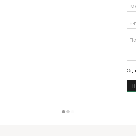
Оцін
Н