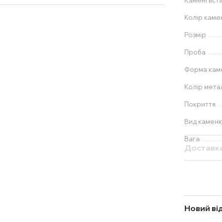
Камені вст
Колір каме
Розмір
Проба
Форма ка
Колір мета
Покриття
Вид камен
Вага
Доставк
Новий ві