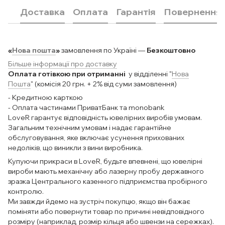
Доставка
Оплата
Гарантія
Повернення
«
Нова пошта
»
замовлення по Україні —
Безкоштовно
Більше інформації про доставку
Оплата готівкою при отриманні
у відділенні "
Нова
Пошта
" (комісія 20 грн. + 2% від суми замовлення)
- Кредитною карткою
- Оплата частинами ПриватБанк та monobank
LoveR гарантує відповідність ювелірних виробів умовам.
Загальним технічним умовам і надає гарантійне
обслуговування, яке включає усунення прихованих
недоліків, що виникли з вини виробника.
Купуючи прикраси в LoveR, будьте впевнені, що ювелірні
вироби мають механічну або лазерну пробу державного
зразка Центрального казенного підприємства пробірного
контролю.
Ми завжди йдемо на зустріч покупцю, якщо він бажає
поміняти або повернути товар по причині невідповідного
розміру (наприклад, розмір кільця або швензи на сережках).