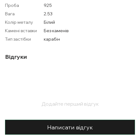
Проба
925
Вага
2.53
Колір металу
Білий
Камені вставки
Без каменів
Тип застібки
карабін
Відгуки
Додайте перший відгук
Написати відгук