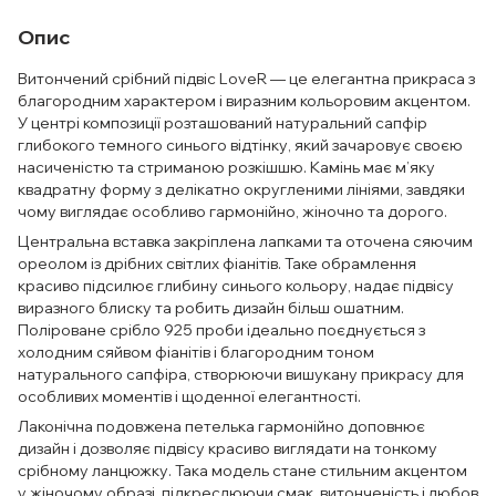
Опис
Витончений срібний підвіс LoveR — це елегантна прикраса з
благородним характером і виразним кольоровим акцентом.
У центрі композиції розташований натуральний сапфір
глибокого темного синього відтінку, який зачаровує своєю
насиченістю та стриманою розкішшю. Камінь має м’яку
квадратну форму з делікатно округленими лініями, завдяки
чому виглядає особливо гармонійно, жіночно та дорого.
Центральна вставка закріплена лапками та оточена сяючим
ореолом із дрібних світлих фіанітів. Таке обрамлення
красиво підсилює глибину синього кольору, надає підвісу
виразного блиску та робить дизайн більш ошатним.
Поліроване срібло 925 проби ідеально поєднується з
холодним сяйвом фіанітів і благородним тоном
натурального сапфіра, створюючи вишукану прикрасу для
особливих моментів і щоденної елегантності.
Лаконічна подовжена петелька гармонійно доповнює
дизайн і дозволяє підвісу красиво виглядати на тонкому
срібному ланцюжку. Така модель стане стильним акцентом
у жіночому образі, підкреслюючи смак, витонченість і любов