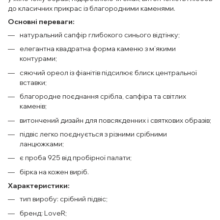
до класичних прикрас із благородними каменями.
Основні переваги:
натуральний сапфір глибокого синього відтінку;
елегантна квадратна форма каменю з м’якими
контурами;
сяючий ореол із фіанітів підсилює блиск центральної
вставки;
благородне поєднання срібла, сапфіра та світлих
каменів;
витончений дизайн для повсякденних і святкових образів;
підвіс легко поєднується з різними срібними
ланцюжками;
є проба 925 від пробірної палати;
бірка на кожен виріб.
Характеристики:
тип виробу: срібний підвіс;
бренд: LoveR;