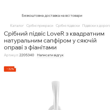
Безкоштовна доставка на всі товари
Каталог
Срібні прикраси
Срібні підвіски
Підвіски з доро
Срібний підвіс LoveR з квадратним
натуральним сапфіром у сяючій
оправі з фіанітами
Артикул:
2205340
Написати відгук
−32%