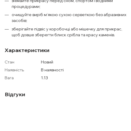
знімайте прикрасу перед сном, спортом і водними
процедурами;
очищуйте виріб м’якою сухою серветкою без абразивних
засобів;
зберігайте підвіс у коробочці або мішечку для прикрас,
щоб довше зберегти блиск срібла та красу каменів.
Характеристики
Стан
Новий
Наявність
В наявності
Вага
1.13
Відгуки