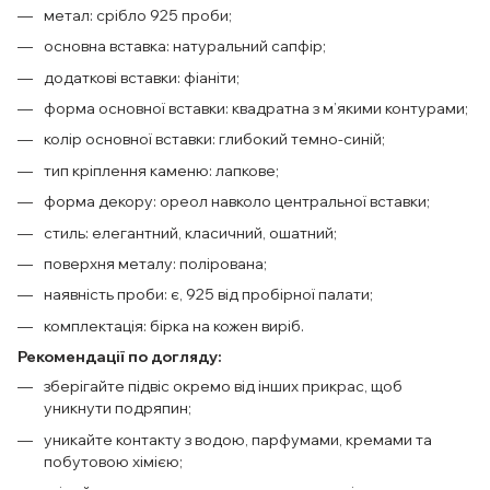
метал: срібло 925 проби;
основна вставка: натуральний сапфір;
додаткові вставки: фіаніти;
форма основної вставки: квадратна з м’якими контурами;
колір основної вставки: глибокий темно-синій;
тип кріплення каменю: лапкове;
форма декору: ореол навколо центральної вставки;
стиль: елегантний, класичний, ошатний;
поверхня металу: полірована;
наявність проби: є, 925 від пробірної палати;
комплектація: бірка на кожен виріб.
Рекомендації по догляду:
зберігайте підвіс окремо від інших прикрас, щоб
уникнути подряпин;
уникайте контакту з водою, парфумами, кремами та
побутовою хімією;