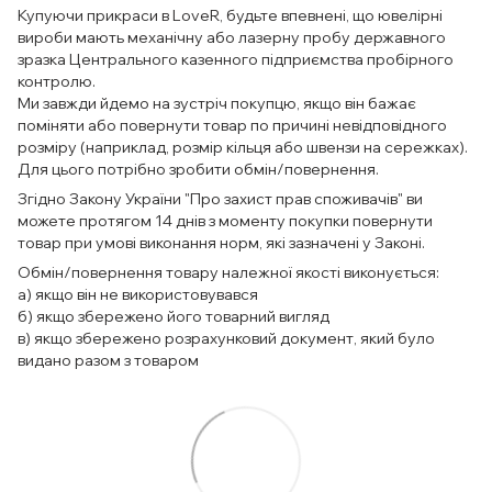
Купуючи прикраси в LoveR, будьте впевнені, що ювелірні
вироби мають механічну або лазерну пробу державного
зразка Центрального казенного підприємства пробірного
контролю.
Ми завжди йдемо на зустріч покупцю, якщо він бажає
поміняти або повернути товар по причині невідповідного
розміру (наприклад, розмір кільця або швензи на сережках).
Для цього потрібно зробити обмін/повернення.
Згідно Закону України "Про захист прав споживачів" ви
можете протягом 14 днів з моменту покупки повернути
товар при умові виконання норм, які зазначені у Законі.
Обмін/повернення товару належної якості виконується:
а) якщо він не використовувався
б) якщо збережено його товарний вигляд
в) якщо збережено розрахунковий документ, який було
видано разом з товаром