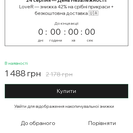
24 серпня — День Незалежності!
LoveR — знижка 42% на срібні прикраси +
безкоштовна доставка 🇺🇦
До кінця акції
0
00
00
00
дні
години
хв
сек
В наявності
1 488 грн
2 178 грн
Купити
Увійти
для відображення накопичувальної знижки
%
До обраного
Порівняти