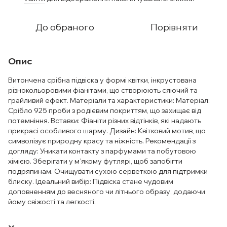
До обраного
Порівняти
Опис
Витончена срібна підвіска у формі квітки, інкрустована
різнокольоровими фіанітами, що створюють сяючий та
грайливий ефект. Матеріали та характеристики: Матеріал:
Срібло 925 проби з родієвим покриттям, що захищає від
потемніння. Вставки: Фіаніти різних відтінків, які надають
прикрасі особливого шарму. Дизайн: Квітковий мотив, що
символізує природну красу та ніжність. Рекомендації з
догляду: Уникати контакту з парфумами та побутовою
хімією. Зберігати у м’якому футлярі, щоб запобігти
подряпинам. Очищувати сухою серветкою для підтримки
блиску. Ідеальний вибір: Підвіска стане чудовим
доповненням до весняного чи літнього образу, додаючи
йому свіжості та легкості.