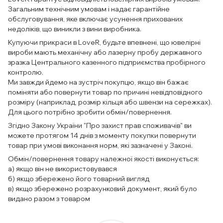
Загальним технічним умовам і надає гарантійне
обслуговування, яке включає усунення прихованих
недоліків, що виникли з вини виробника.
Купуючи прикраси в LoveR, будьте впевнені, що ювелірні
вироби мають механічну або лазерну пробу державного
зразка Центрального казенного підприємства пробірного
контролю.
Ми завжди йдемо на зустріч покупцю, якщо він бажає
поміняти або повернути товар по причині невідповідного
розміру (наприклад, розмір кільця або швензи на сережках).
Для цього потрібно зробити обмін/повернення.
Згідно Закону України "Про захист прав споживачів" ви
можете протягом 14 днів з моменту покупки повернути
товар при умові виконання норм, які зазначені у Законі.
Обмін/повернення товару належної якості виконується:
а) якщо він не використовувався
б) якщо збережено його товарний вигляд
в) якщо збережено розрахунковий документ, який було
видано разом з товаром