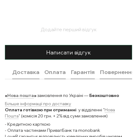
Додайте перший відгук
Написати відгук
Доставка
Оплата
Гарантія
Повернення
«
Нова пошта
»
замовлення по Україні —
Безкоштовно
Більше інформації про доставку
Оплата готівкою при отриманні
у відділенні "
Нова
Пошта
" (комісія 20 грн. + 2% від суми замовлення)
- Кредитною карткою
- Оплата частинами ПриватБанк та monobank
LoveR гарантує відповідність ювелірних виробів умовам.