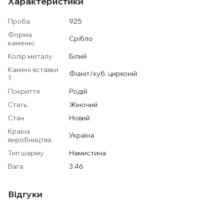
Характеристики
Проба
925
Форма
Срібло
каменю
Колір металу
Білий
Камені вставки
Фіаніт/куб. цирконій
1
Покриття
Родій
Стать
Жіночий
Стан
Новий
Країна
Україна
виробництва
Тип шарму
Намистина
Вага
3.46
Відгуки