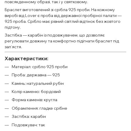
повсякденному образі, так і у святковому.
Браслет виготовлений зі срібла 925 проби. На кожному
виробі від Lover є проба від державної пробірної палати —
925 проба. Срібло має рівний світлий відтінок без жовтого
підтону.
Застібка — карабін із подовжувачем, що дозволяє
регулювати довжину та комфортно підігнати браслет під
зап’ястя.
Характеристики:
Матеріал: срібло 925 проби
Проба: державна — 925
Камінь: натуральний рубін
Колір каменю: бордовий
Форма каменів: кругла
Обрамлення: гладке срібне
Застібка: карабін
Подовжувач: так