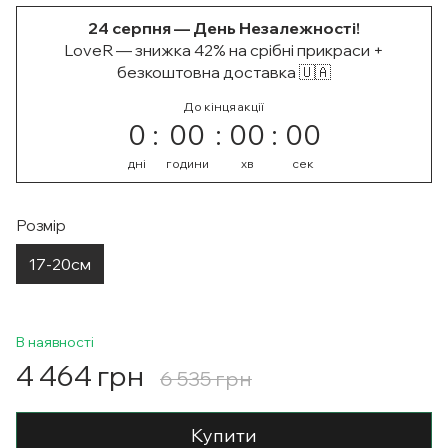
24 серпня — День Незалежності!
LoveR — знижка 42% на срібні прикраси +
безкоштовна доставка 🇺🇦
До кінця акції
0
00
00
00
дні
години
хв
сек
Розмір
17-20см
В наявності
4 464 грн
6 535 грн
Купити