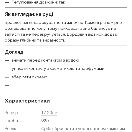
Регулювання довжини: так
Як виглядає на руці
Браслет виглядає акуратно та жіночно. Камені рівномірно
розташовані по колу, тому прикраса гарно балансує на
зап’ясті та не перекручується. Бордовий відтінок додає
образу глибини та виразності.
Догляд
знімати перед контактом з водою
уникати контакту з косметикою та парфумами
зберігати окремо
Характеристики
Розмір
17-20см
Проба
925
Розділ
Срібні браслети з дорогоцінним камінням