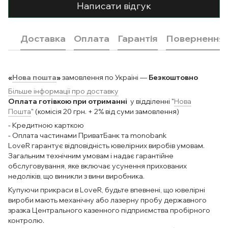
Написати відгук
Доставка
Оплата
Гарантія
Повернення
«
Нова пошта
»
замовлення по Україні —
Безкоштовно
Більше інформації про доставку
Оплата готівкою при отриманні
у відділенні "
Нова
Пошта
" (комісія 20 грн. + 2% від суми замовлення)
- Кредитною карткою
- Оплата частинами ПриватБанк та monobank
LoveR гарантує відповідність ювелірних виробів умовам.
Загальним технічним умовам і надає гарантійне
обслуговування, яке включає усунення прихованих
недоліків, що виникли з вини виробника.
Купуючи прикраси в LoveR, будьте впевнені, що ювелірні
вироби мають механічну або лазерну пробу державного
зразка Центрального казенного підприємства пробірного
контролю.