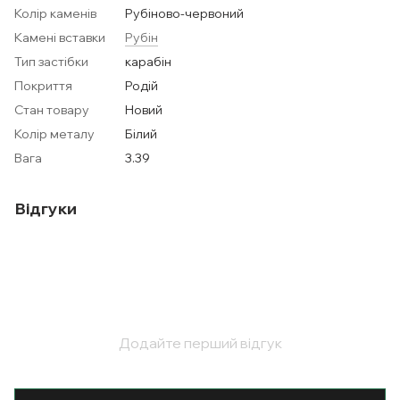
Колір каменів
Рубіново-червоний
Камені вставки
Рубін
Тип застібки
карабін
Покриття
Родій
Стан товару
Новий
Колір металу
Білий
Вага
3.39
Відгуки
Додайте перший відгук