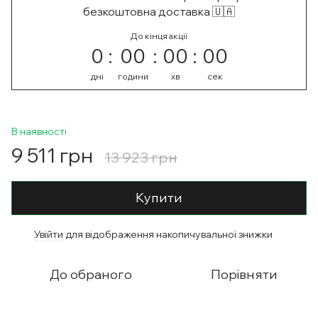
безкоштовна доставка 🇺🇦
До кінця акції
0
00
00
00
дні
години
хв
сек
В наявності
9 511 грн
13 923 грн
Купити
Увійти
для відображення накопичувальної знижки
%
До обраного
Порівняти