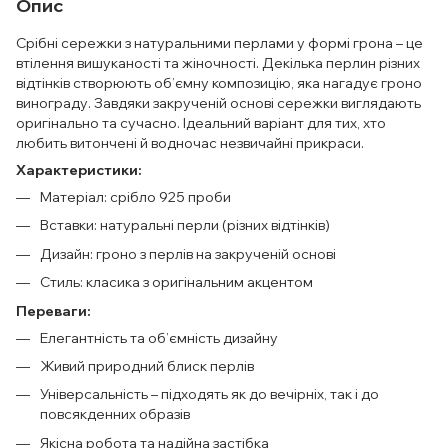
Опис
Срібні сережки з натуральними перлами у формі грона – це
втілення вишуканості та жіночності. Декілька перлин різних
відтінків створюють об’ємну композицію, яка нагадує гроно
винограду. Завдяки закрученій основі сережки виглядають
оригінально та сучасно. Ідеальний варіант для тих, хто
любить витончені й водночас незвичайні прикраси.
Характеристики:
Матеріал: срібло 925 проби
Вставки: натуральні перли (різних відтінків)
Дизайн: гроно з перлів на закрученій основі
Стиль: класика з оригінальним акцентом
Переваги:
Елегантність та об’ємність дизайну
Живий природний блиск перлів
Універсальність – підходять як до вечірніх, так і до
повсякденних образів
Якісна робота та надійна застібка