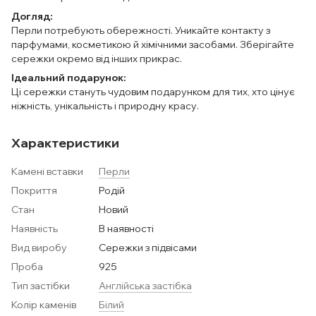
Догляд:
Перли потребують обережності. Уникайте контакту з
парфумами, косметикою й хімічними засобами. Зберігайте
сережки окремо від інших прикрас.
Ідеальний подарунок:
Ці сережки стануть чудовим подарунком для тих, хто цінує
ніжність, унікальність і природну красу.
Характеристики
Камені вставки
Перли
Покриття
Родій
Стан
Новий
Наявність
В наявності
Вид виробу
Сережки з підвісами
Проба
925
Тип застібки
Англійська застібка
Колір каменів
Білий