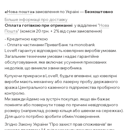
«
Нова пошта
»
замовлення по Україні —
Безкоштовно
Більше інформації про доставку
Оплата готівкою при отриманні
у відділенні "
Нова
Пошта
" (комісія 20 грн. + 2% від суми замовлення)
- Кредитною карткою
- Оплата частинами ПриватБанк та monobank
LoveR гарантує відповідність ювелірних виробів умовам.
Загальним технічним умовам і надає гарантійне
обслуговування, яке включає усунення прихованих
недоліків, що виникли з вини виробника.
Купуючи прикраси в LoveR, будьте впевнені, що ювелірні
вироби мають механічну або лазерну пробу державного
зразка Центрального казенного підприємства пробірного
контролю.
Ми завжди йдемо на зустріч покупцю, якщо він бажає
поміняти або повернути товар по причині невідповідного
розміру (наприклад, розмір кільця або швензи на сережках).
Для цього потрібно зробити обмін/повернення.
Згідно Закону України "Про захист прав споживачів" ви