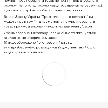
поміняти або повернути товар по причині невідповідного
розміру (наприклад, розмір кільця або швензи на сережках).
Для цього потрібно зробити обмін/повернення.
Згідно Закону України "Про захист прав споживачів" ви
можете протягом 14 днів з моменту покупки повернути
товар при умові виконання норм, які зазначені у Законі.
Обмін/повернення товару належної якості виконується:
а) якщо він не використовувався
б) якщо збережено його товарний вигляд
в) якщо збережено розрахунковий документ, який було
видано разом з товаром