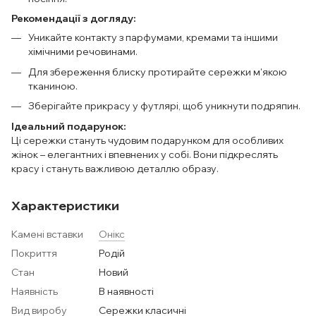
Рекомендації з догляду:
Уникайте контакту з парфумами, кремами та іншими
хімічними речовинами.
Для збереження блиску протирайте сережки м'якою
тканиною.
Зберігайте прикрасу у футлярі, щоб уникнути подряпин.
Ідеальний подарунок:
Ці сережки стануть чудовим подарунком для особливих
жінок – елегантних і впевнених у собі. Вони підкреслять
красу і стануть важливою деталлю образу.
Характеристики
Камені вставки
Онікс
Покриття
Родій
Стан
Новий
Наявність
В наявності
Вид виробу
Сережки класичні