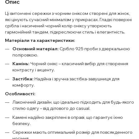
Опис
Ці витончені сережки з чорним оніксом створені для жінок,
які цінують сучасний мінімалізм у прикрасах. Гладкі поверхні
срібла і насичений чорний колір оніксу утворюють
гармонійний тандем, підкреслюючи стиль і елегантність.
Матеріали та характеристики:
Основний матеріал:
Срібло 925 проби з дзеркальною
поліровкою.
Камінь:
Чорний онікс – класичний вибір для створення
контрасту і акценту.
Застібка:
Надійна і зручна застібка-завушниця для
комфорту.
Особливості:
Лаконічний дизайн, що ідеально підходить для будь-якого
стилю одягу – від ділового до casual.
Камені надійно закріплені в оправі, що гарантує їхню
безпеку.
Сережки мають оптимальний розмір для повсякденного
носіння.