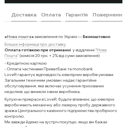
Доставка
Оплата
Гарантія
Повернення
«
Нова пошта
»
замовлення по Україні —
Безкоштовно
Більше інформації про доставку
Оплата готівкою при отриманні
у відділенні "
Нова
Пошта
" (комісія 20 грн. + 2% від суми замовлення)
- Кредитною карткою
- Оплата частинами ПриватБанк та monobank
LoveR гарантує відповідність ювелірних виробів умовам.
Загальним технічним умовам і надає гарантійне
обслуговування, яке включає усунення прихованих
недоліків, що виникли з вини виробника.
Купуючи прикраси в LoveR, будьте впевнені, що ювелірні
вироби мають механічну або лазерну пробу державного
зразка Центрального казенного підприємства пробірного
контролю.
Ми завжди йдемо на зустріч покупцю, якщо він бажає