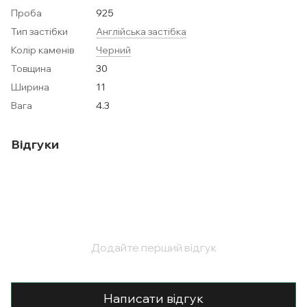
Проба
925
Тип застібки
Англійська застібка
Колір каменів
Черний
Товщина
30
Ширина
11
Вага
4.3
Відгуки
Додайте перший відгук
Написати відгук