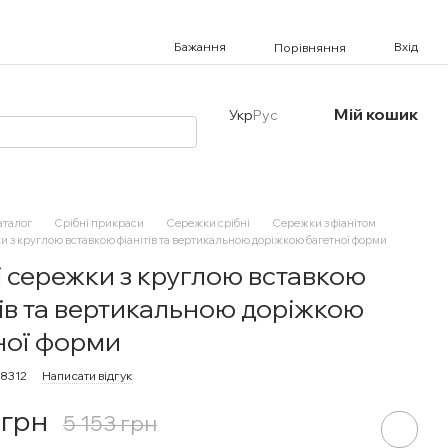
Бажання
Вхід
Порівняння
Мій кошик
Укр
Рус
аталог
Срібні прикраси
Сережки срібні
Сережки з фіанітом
и з круглою вставкою фіанітів та вертикальною доріжкою багетної форми
і сережки з круглою вставкою
тів та вертикальною доріжкою
ної форми
78312
Написати відгук
 грн
5 153 грн