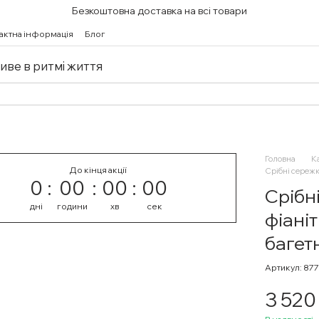
Безкоштовна доставка на всі товари
актна інформація
Блог
живе в ритмі життя
Головна
К
До кінця акції
Срібні сережк
0
00
00
00
Срібн
дні
години
хв
сек
фіані
багет
Артикул: 87
3 520