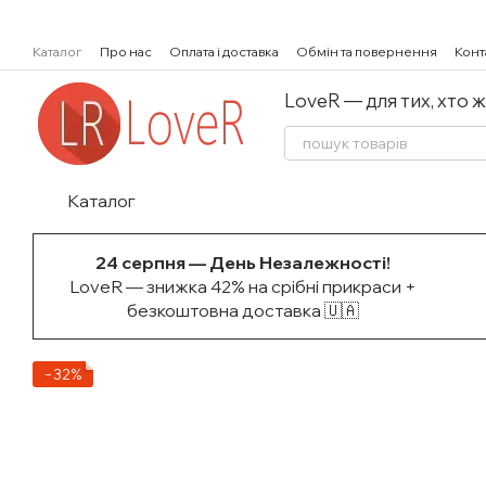
Перейти к основному контенту
Каталог
Про нас
Оплата і доставка
Обмін та повернення
Конт
LoveR — для тих, хто 
Каталог
24 серпня — День Незалежності!
LoveR — знижка 42% на срібні прикраси +
безкоштовна доставка 🇺🇦
−32%