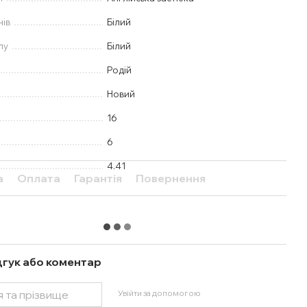
нів
Білий
лу
Білий
Родій
Новий
16
6
4.41
а
Оплата
Гарантія
Повернення
дгук або коментар
Увійти за допомогою