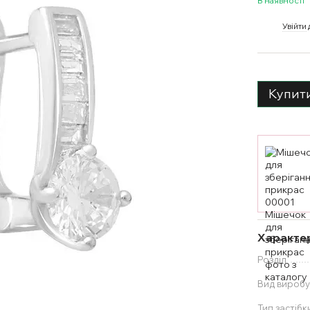
В наявності
%
Увійти
Купит
Характе
Розділ
Вид вироб
Тип застібк