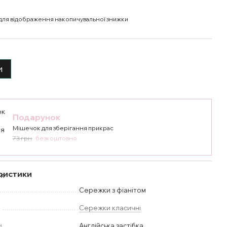
для відображення накопичувальної знижки
и
Подарунок
Мішечок для зберігання прикрас
73 грн
безкоштовно
ристики
Сережки з фіанітом
у
Сережки класичні
и
Англійська застібка