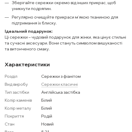
Зберігайте сережки окремо від інших прикрас, щоб
уникнути подряпин.
Регулярно очищуйте прикраси м’якою тканиною для
підтримання їх блиску.
Ідеальний подарунок:
Ці сережки – чудовий подарунок для жінки, яка цінує стильні
та сучасні аксесуари. Вони стануть символом вишуканості
та витонченого смаку.
Характеристики
Розділ
Сережки з фіанітом
Вид виробу
Сережки класичні
Тип застібки
Англійська застібка
Колір каменів
Білий
Колір металу
Білий
Покриття
Родій
Стан
Новий
Вага
5.21