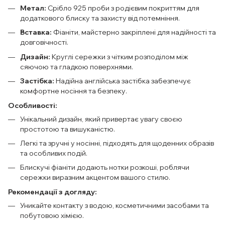
Метал:
Срібло 925 проби з родієвим покриттям для
додаткового блиску та захисту від потемніння.
Вставка:
Фіаніти, майстерно закріплені для надійності та
довговічності.
Дизайн:
Круглі сережки з чітким розподілом між
сяючою та гладкою поверхнями.
Застібка:
Надійна англійська застібка забезпечує
комфортне носіння та безпеку.
Особливості:
Унікальний дизайн, який привертає увагу своєю
простотою та вишуканістю.
Легкі та зручні у носінні, підходять для щоденних образів
та особливих подій.
Блискучі фіаніти додають нотки розкоші, роблячи
сережки виразним акцентом вашого стилю.
Рекомендації з догляду:
Уникайте контакту з водою, косметичними засобами та
побутовою хімією.