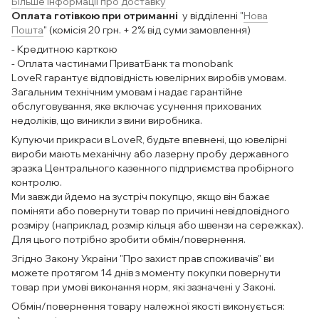
Більше інформації про доставку
Оплата готівкою при отриманні
у відділенні "
Нова
Пошта
" (комісія 20 грн. + 2% від суми замовлення)
- Кредитною карткою
- Оплата частинами ПриватБанк та monobank
LoveR гарантує відповідність ювелірних виробів умовам.
Загальним технічним умовам і надає гарантійне
обслуговування, яке включає усунення прихованих
недоліків, що виникли з вини виробника.
Купуючи прикраси в LoveR, будьте впевнені, що ювелірні
вироби мають механічну або лазерну пробу державного
зразка Центрального казенного підприємства пробірного
контролю.
Ми завжди йдемо на зустріч покупцю, якщо він бажає
поміняти або повернути товар по причині невідповідного
розміру (наприклад, розмір кільця або швензи на сережках).
Для цього потрібно зробити обмін/повернення.
Згідно Закону України "Про захист прав споживачів" ви
можете протягом 14 днів з моменту покупки повернути
товар при умові виконання норм, які зазначені у Законі.
Обмін/повернення товару належної якості виконується: