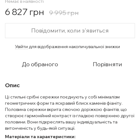
Немає в наявності
6 827 грн
9 995 грн
Повідомити, коли з'явиться
Увійти
для відображення накопичувальної знижки
%
До обраного
Порівняти
Опис
Ці стильні срібні сережки поєднують у собі мінімалізм
геометричних форм та яскравий блиск каменів фіаніту.
Половина сережки вкрита сяючою доріжкою фіанітів, що
створює гармонійний контраст із гладкою поверхнею другої
половини. Вони підкреслять вашу індивідуальність та
витонченість у будь-якій ситуації.
Матеріали та характеристики: