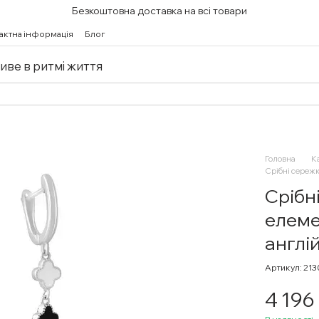
Безкоштовна доставка на всі товари
актна інформація
Блог
живе в ритмі життя
Головна
К
Срібні сережк
Срібн
елеме
англі
Артикул: 21
4 196