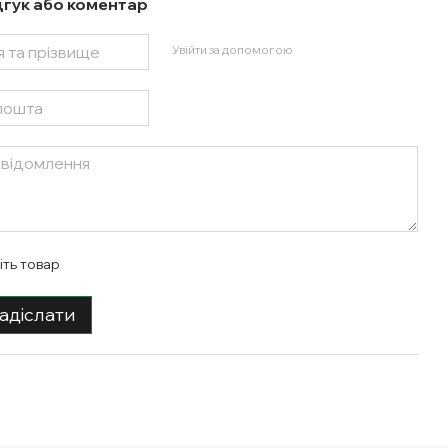
дгук або коментар
Увійти за допомогою
іть товар
адіслати