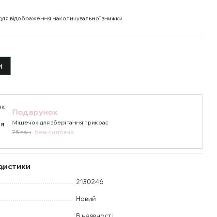
для відображення накопичувальної знижки
и
Подарунок
Мішечок для зберігання прикрас
75 грн
безкоштовно
ристики
2130246
Новий
В наявності