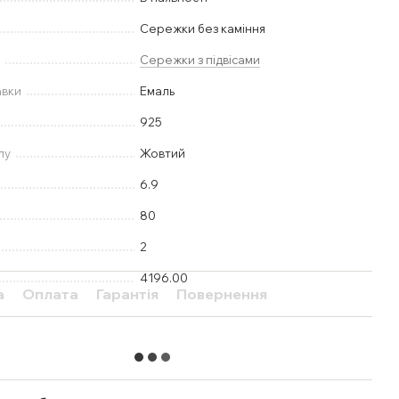
Сережки без каміння
у
Сережки з підвісами
авки
Емаль
925
лу
Жовтий
6.9
80
2
4196.00
а
Оплата
Гарантія
Повернення