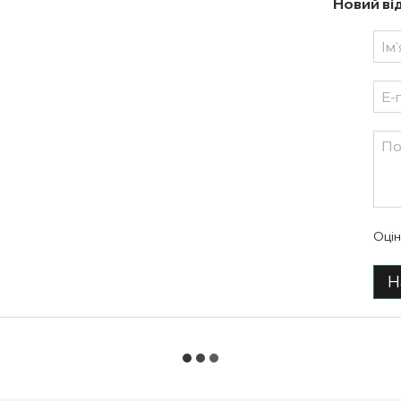
Новий ві
Оцін
Н