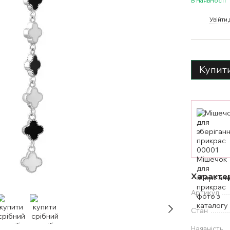
В наявності
%
Увійти
Купит
Характе
Артикул
Стан
Наявність