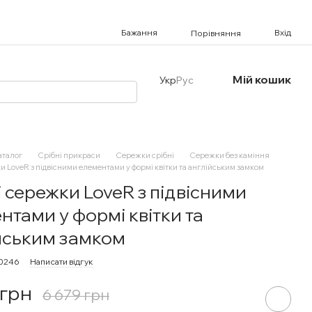
Бажання
Вхід
Порівняння
Мій кошик
Укр
Рус
аталог
Срібні прикраси
Сережки срібні
Сережки без каміння
и LoveR з підвісними елементами у формі квітки та англійським замком
і сережки LoveR з підвісними
нтами у формі квітки та
йським замком
30246
Написати відгук
 грн
6 679 грн