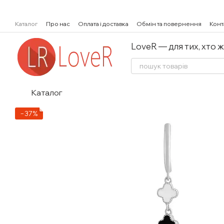
Перейти к основному контенту
Каталог
Про нас
Оплата і доставка
Обмін та повернення
Конт
LoveR — для тих, хто 
Каталог
−37%