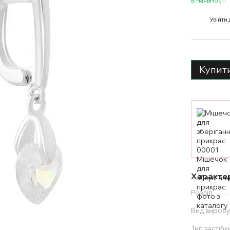
В наявності
%
Увійти
Купит
Характе
Розділ
Вид вироб
Тип застібк