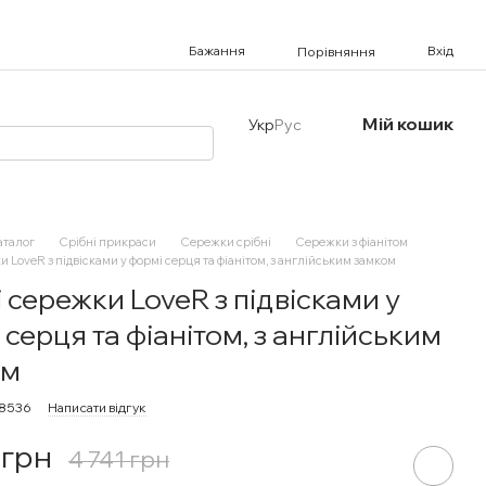
Бажання
Вхід
Порівняння
Мій кошик
Укр
Рус
аталог
Срібні прикраси
Сережки срібні
Сережки з фіанітом
и LoveR з підвісками у формі серця та фіанітом, з англійським замком
і сережки LoveR з підвісками у
 серця та фіанітом, з англійським
ом
98536
Написати відгук
 грн
4 741 грн