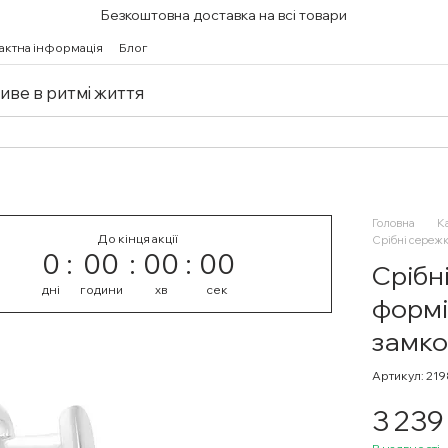
Безкоштовна доставка на всі товари
актна інформація
Блог
живе в ритмі життя
Головна
К
До кінця акції
Срібні сережк
0
00
00
00
Срібн
дні
години
хв
сек
формі
замк
Артикул: 21
3 239