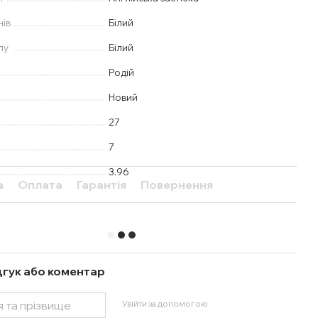
нів
Білий
лу
Білий
Родій
Новий
27
7
3.96
а
Оплата
Гарантія
Повернення
дгук або коментар
Увійти за допомогою