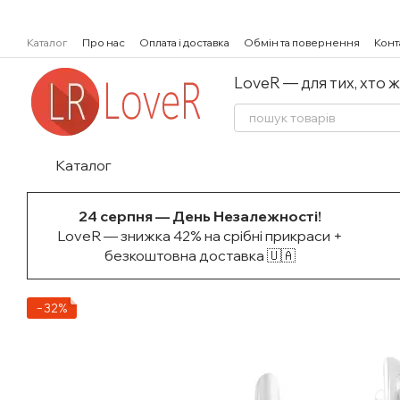
Перейти к основному контенту
Каталог
Про нас
Оплата і доставка
Обмін та повернення
Конт
LoveR — для тих, хто 
Каталог
24 серпня — День Незалежності!
LoveR — знижка 42% на срібні прикраси +
безкоштовна доставка 🇺🇦
−32%