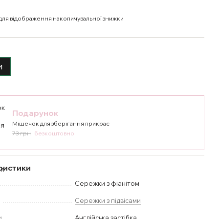
для відображення накопичувальної знижки
и
Подарунок
Мішечок для зберігання прикрас
73 грн
безкоштовно
ристики
Сережки з фіанітом
у
Сережки з підвісами
и
Англійська застібка