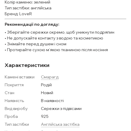
Колір каменю: зелений
Тип застібки: англійська
Бренд: LoveR
Рекомендації по догляду:
• Зберігайте сережки окремо, щоб уникнути подряпин
• Не допускайте контакту з водою та косметикою
• Знімайте перед душем і сном
• Протирайте сухою м’якою тканиною після носіння
Характеристики
Камені вставки
Смарагд
Покриття
Родій
Стан
Новий
Наявність
В наявності
Вид виробу
Сережки з підвісами
Проба
925
Тип застібки
Англійська застібка