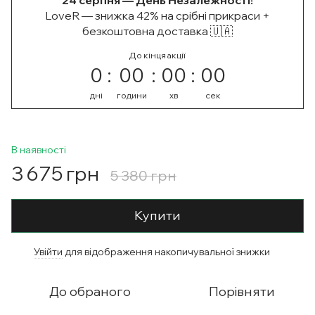
24 серпня — День Незалежності!
LoveR — знижка 42% на срібні прикраси +
безкоштовна доставка 🇺🇦
До кінця акції
0
00
00
00
дні
години
хв
сек
В наявності
3 675 грн
5 380 грн
Купити
Увійти
для відображення накопичувальної знижки
%
До обраного
Порівняти