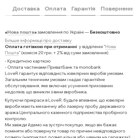
Доставка
Оплата
Гарантія
Повернення
«
Нова пошта
»
замовлення по Україні —
Безкоштовно
Більше інформації про доставку
Оплата готівкою при отриманні
у відділенні "
Нова
Пошта
" (комісія 20 грн. + 2% від суми замовлення)
- Кредитною карткою
- Оплата частинами ПриватБанк та monobank
LoveR гарантує відповідність ювелірних виробів умовам.
Загальним технічним умовам і надає гарантійне
обслуговування, яке включає усунення прихованих
недоліків, що виникли з вини виробника.
Купуючи прикраси в LoveR, будьте впевнені, що ювелірні
вироби мають механічну або лазерну пробу державного
зразка Центрального казенного підприємства пробірного
контролю.
Ми завжди йдемо на зустріч покупцю, якщо він бажає
поміняти або повернути товар по причині невідповідного
розміру (наприклад, розмір кільця або швензи на сережках).