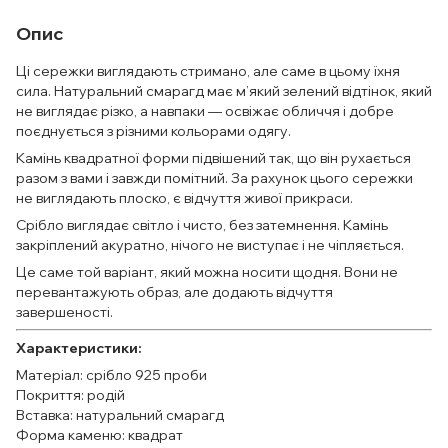
Опис
Ці сережки виглядають стримано, але саме в цьому їхня
сила. Натуральний смарагд має м’який зелений відтінок, який
не виглядає різко, а навпаки — освіжає обличчя і добре
поєднується з різними кольорами одягу.
Камінь квадратної форми підвішений так, що він рухається
разом з вами і завжди помітний. За рахунок цього сережки
не виглядають плоско, є відчуття живої прикраси.
Срібло виглядає світло і чисто, без затемнення. Камінь
закріплений акуратно, нічого не виступає і не чіпляється.
Це саме той варіант, який можна носити щодня. Вони не
перевантажують образ, але додають відчуття
завершеності.
Характеристики:
Матеріал: срібло 925 проби
Покриття: родій
Вставка: натуральний смарагд
Форма каменю: квадрат