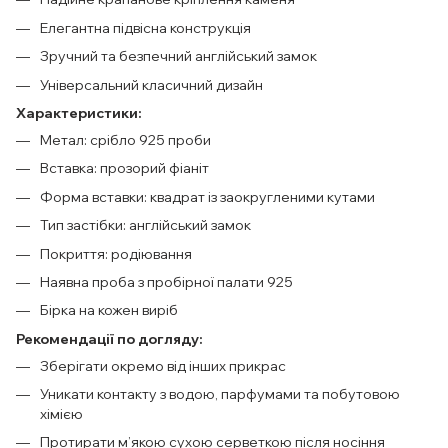
Елегантна підвісна конструкція
Зручний та безпечний англійський замок
Універсальний класичний дизайн
Характеристики:
Метал: срібло 925 проби
Вставка: прозорий фіаніт
Форма вставки: квадрат із заокругленими кутами
Тип застібки: англійський замок
Покриття: родіювання
Наявна проба з пробірної палати 925
Бірка на кожен виріб
Рекомендації по догляду:
Зберігати окремо від інших прикрас
Уникати контакту з водою, парфумами та побутовою
хімією
Протирати м’якою сухою серветкою після носіння