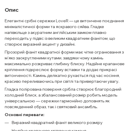
Опис
Елегантні срібні сережки LoveR — це витончене поєднання
мінімалістичної форми та яскравого сяйва. Гладке
напівкільце з акуратним англійським замком плавно
переходить у підвіс із великим квадратним фіанітом, що
створює виразний акцент у дизайні.
Прозорий фіаніт квадратної форми має чітке огранювання з
м’яко заокругленими кутами, завдяки чому камінь
максимально розкриває глибину блиску. Надійне крапанове
кріплення підкреслює форму вставки та додає прикрасі
витонченості. Камінь делікатно рухається під час носіння,
красиво переливаючись при світлі та привертаючи увагу.
Гладка полірована поверхня срібла створює благородний
холодний блиск, а збалансований розмір робить модель
універсальною — сережки гармонійно доповнять як
повсякденний образ, так і святковий ансамбль.
Основні переваги:
Виразний квадратний фіаніт великого розміру
Надійне крапанове кріплення каменя