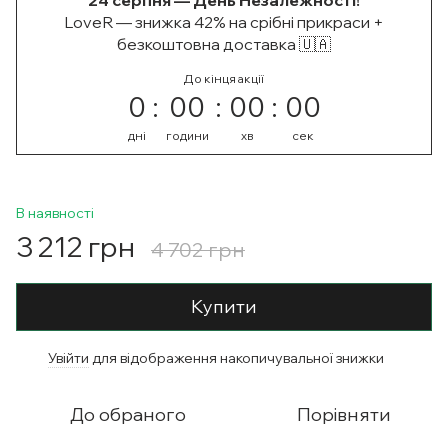
24 серпня — День Незалежності!
LoveR — знижка 42% на срібні прикраси +
безкоштовна доставка 🇺🇦
До кінця акції
0
00
00
00
дні
години
хв
сек
В наявності
3 212 грн
4 702 грн
Купити
Увійти
для відображення накопичувальної знижки
%
До обраного
Порівняти