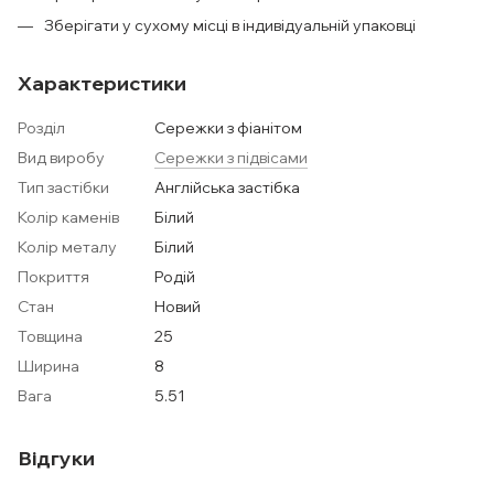
Зберігати у сухому місці в індивідуальній упаковці
Характеристики
Розділ
Сережки з фіанітом
Вид виробу
Сережки з підвісами
Тип застібки
Англійська застібка
Колір каменів
Білий
Колір металу
Білий
Покриття
Родій
Стан
Новий
Товщина
25
Ширина
8
Вага
5.51
Відгуки