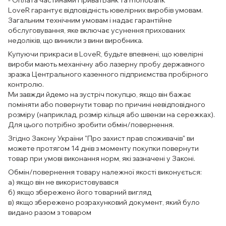
LoveR гарантує відповідність ювелірних виробів умовам.
Загальним технічним умовам і надає гарантійне
обслуговування, яке включає усунення прихованих
недоліків, що виникли з вини виробника.
Купуючи прикраси в LoveR, будьте впевнені, що ювелірні
вироби мають механічну або лазерну пробу державного
зразка Центрального казенного підприємства пробірного
контролю.
Ми завжди йдемо на зустріч покупцю, якщо він бажає
поміняти або повернути товар по причині невідповідного
розміру (наприклад, розмір кільця або швензи на сережках).
Для цього потрібно зробити обмін/повернення.
Згідно Закону України "Про захист прав споживачів" ви
можете протягом 14 днів з моменту покупки повернути
товар при умові виконання норм, які зазначені у Законі.
Обмін/повернення товару належної якості виконується:
а) якщо він не використовувався
б) якщо збережено його товарний вигляд
в) якщо збережено розрахунковий документ, який було
видано разом з товаром