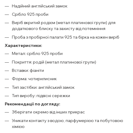
Надійний англійський замок
Срібло 925 проби
Виріб вкритий родієм (метал платинової групи) для
додаткового блиску та захисту від потемніння
Проба з пробірної палати 925 та бірка на кожен виріб
Характеристики:
Метал: срібло 925 проби
Покриття: родій (метал платинової групи)
Вставки: фіаніти
Форма: чотирилисник
Тип застібки: англійський замок
Тип виробу: підвісні сережки
Рекомендації по догляду:
Зберігати окремо від інших прикрас
Уникати контакту з водою, парфумерією та побутовою
хімією