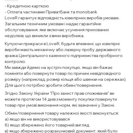
- Кредитною карткою
- Оплата частинами ПриватБанк та monobank
LoveR гарантує відповідність ювелірних виробів умовам.
Загальним технічним умовам і надає гарантійне
обслуговування, яке включає усунення прихованих
недоліків, що виникли з вини виробника.
Купуючи прикраси в LoveR, будьте впевнені, що ювелірні
вироби мають механічну або лазерну пробу державного
зразка Центрального казенного підприємства пробірного
контролю.
Ми завжди йдемо на зустріч покупцю, якщо він бажає
поміняти або повернути товар по причині невідповідного
розміру (наприклад, розмір кільця або швензи на сережках).
Для цього потрібно зробити обмін/повернення.
Згідно Закону України "Про захист прав споживачів" ви
можете протягом 14 днів з моменту покупки повернути
товар при умові виконання норм, які зазначені у Законі.
Обмін/повернення товару належної якості виконується:
а) якщо він не використовувався
б) якщо збережено його товарний вигляд
в) якщо збережено розрахунковий документ, який було