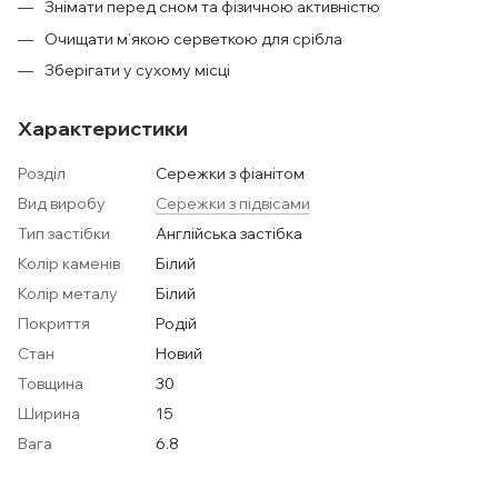
Знімати перед сном та фізичною активністю
Очищати м’якою серветкою для срібла
Зберігати у сухому місці
Характеристики
Розділ
Сережки з фіанітом
Вид виробу
Сережки з підвісами
Тип застібки
Англійська застібка
Колір каменів
Білий
Колір металу
Білий
Покриття
Родій
Стан
Новий
Товщина
30
Ширина
15
Вага
6.8