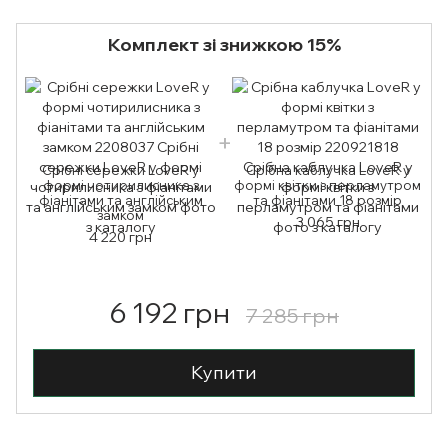
Комплект зі знижкою 15%
Срібні сережки LoveR у
Срібна каблучка LoveR у
формі чотирилисника з
формі квітки з перламутром
фіанітами та англійським
та фіанітами 18 розмір
замком
3 065 грн
4 220 грн
6 192 грн
7 285 грн
Купити