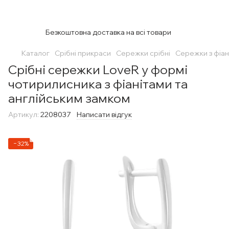
Безкоштовна доставка на всі товари
Каталог
Срібні прикраси
Сережки срібні
Сережки з фіан
Срібні сережки LoveR у формі
чотирилисника з фіанітами та
англійським замком
Артикул:
2208037
Написати відгук
−32%