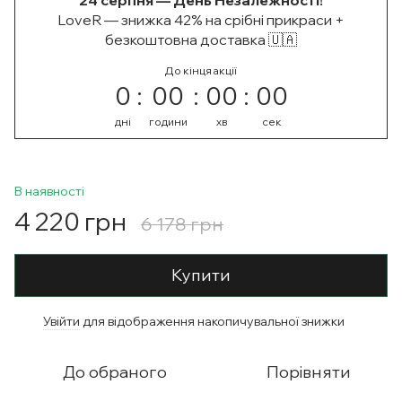
24 серпня — День Незалежності!
LoveR — знижка 42% на срібні прикраси +
безкоштовна доставка 🇺🇦
До кінця акції
0
00
00
00
дні
години
хв
сек
В наявності
4 220 грн
6 178 грн
Купити
Увійти
для відображення накопичувальної знижки
%
До обраного
Порівняти