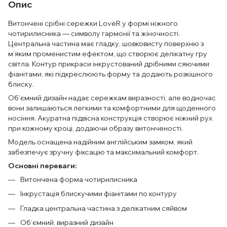
Опис
Витончені срібні сережки LoveR у формі ніжного
чотирилисника — символу гармонії та жіночності.
Центральна частина має гладку, шовковисту поверхню з
м’яким променистим ефектом, що створює делікатну гру
світла. Контур прикраси інкрустований дрібними сяючими
фіанітами, які підкреслюють форму та додають розкішного
блиску.
Об’ємний дизайн надає сережкам виразності, але водночас
вони залишаються легкими та комфортними для щоденного
носіння. Акуратна підвісна конструкція створює ніжний рух
при кожному кроці, додаючи образу витонченості.
Модель оснащена надійним англійським замком, який
забезпечує зручну фіксацію та максимальний комфорт.
Основні переваги:
Витончена форма чотирилисника
Інкрустація блискучими фіанітами по контуру
Гладка центральна частина з делікатним сяйвом
Об’ємний, виразний дизайн