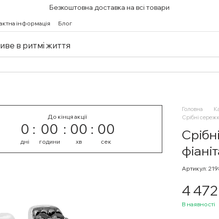
Безкоштовна доставка на всі товари
актна інформація
Блог
живе в ритмі життя
Головна
К
До кінця акції
Срібні сережк
0
00
00
00
Срібн
дні
години
хв
сек
фіані
Артикул: 21
4 472
В наявності