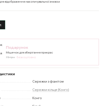
для відображення накопичувальної знижки
и
Подарунок
Мішечок для зберігання прикрас
73 грн
безкоштовно
ристики
Сережки з фіанітом
у
Сережки-кільця (Конго)
и
Конго