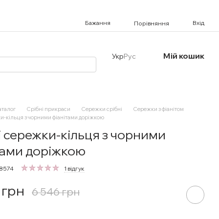
Бажання
Вхід
Порівняння
Мій кошик
Укр
Рус
аталог
Срібні прикраси
Сережки срібні
Сережки з фіанітом
и-кільця з чорними фіанітами доріжкою
і сережки-кільця з чорними
тами доріжкою
98574
1 відгук
 грн
6 546 грн