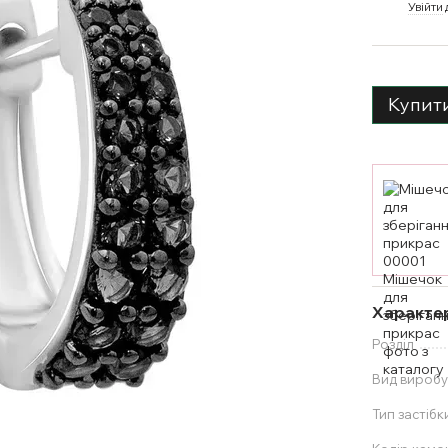
%
Увійти
Купит
Характе
Розділ
Вид вироб
Тип застібк