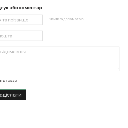
дгук або коментар
Увійти за допомогою
іть товар
адіслати