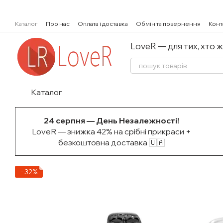
Перейти к основному контенту
Каталог
Про нас
Оплата і доставка
Обмін та повернення
Конт
LoveR — для тих, хто 
Каталог
24 серпня — День Незалежності!
LoveR — знижка 42% на срібні прикраси +
безкоштовна доставка 🇺🇦
−32%