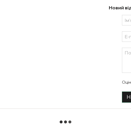
Новий ві
Оцін
Н