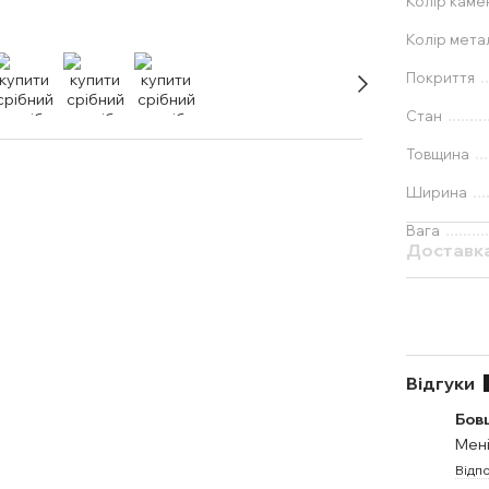
Колір каме
Колір мета
Покриття
Стан
Товщина
Ширина
Вага
Доставк
Відгуки
Бов
Мені
Відпо