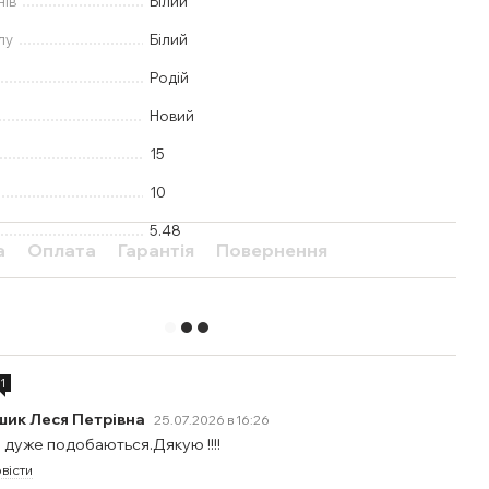
нів
Білий
лу
Білий
Родій
Новий
15
10
5.48
а
Оплата
Гарантія
Повернення
1
шик Леся Петрівна
25.07.2026 в 16:26
 дуже подобаються.Дякую !!!!
вісти