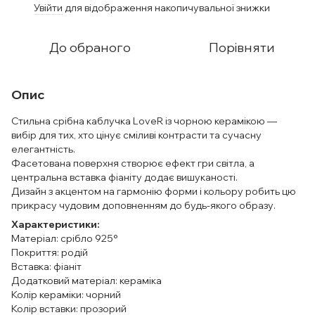
Увійти
для відображення накопичувальної знижки
%
До обраного
Порівняти
Опис
Стильна срібна каблучка LoveR із чорною керамікою —
вибір для тих, хто цінує сміливі контрасти та сучасну
елегантність.
Фасетована поверхня створює ефект гри світла, а
центральна вставка фіаніту додає вишуканості.
Дизайн з акцентом на гармонію форми і кольору робить цю
прикрасу чудовим доповненням до будь-якого образу.
Характеристики:
Матеріал: срібло 925°
Покриття: родій
Вставка: фіаніт
Додатковий матеріал: кераміка
Колір кераміки: чорний
Колір вставки: прозорий