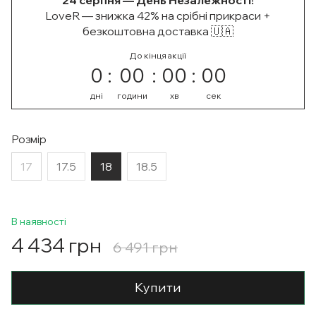
24 серпня — День Незалежності!
LoveR — знижка 42% на срібні прикраси +
безкоштовна доставка 🇺🇦
До кінця акції
0
00
00
00
дні
години
хв
сек
Розмір
17
17.5
18
18.5
В наявності
4 434 грн
6 491 грн
Купити