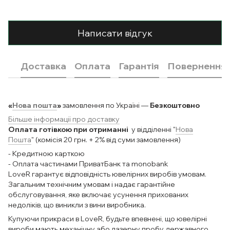
Написати відгук
Доставка
Оплата
Гарантія
Повернення
«
Нова пошта
»
замовлення по Україні —
Безкоштовно
Більше інформації про доставку
Оплата готівкою при отриманні
у відділенні "
Нова
Пошта
" (комісія 20 грн. + 2% від суми замовлення)
- Кредитною карткою
- Оплата частинами ПриватБанк та monobank
LoveR гарантує відповідність ювелірних виробів умовам.
Загальним технічним умовам і надає гарантійне
обслуговування, яке включає усунення прихованих
недоліків, що виникли з вини виробника.
Купуючи прикраси в LoveR, будьте впевнені, що ювелірні
вироби мають механічну або лазерну пробу державного