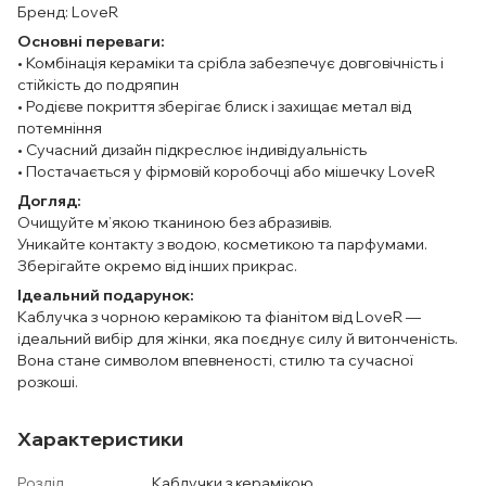
Бренд: LoveR
Основні переваги:
• Комбінація кераміки та срібла забезпечує довговічність і
стійкість до подряпин
• Родієве покриття зберігає блиск і захищає метал від
потемніння
• Сучасний дизайн підкреслює індивідуальність
• Постачається у фірмовій коробочці або мішечку LoveR
Догляд:
Очищуйте м’якою тканиною без абразивів.
Уникайте контакту з водою, косметикою та парфумами.
Зберігайте окремо від інших прикрас.
Ідеальний подарунок:
Каблучка з чорною керамікою та фіанітом від LoveR —
ідеальний вибір для жінки, яка поєднує силу й витонченість.
Вона стане символом впевненості, стилю та сучасної
розкоші.
Характеристики
Розділ
Каблучки з керамікою