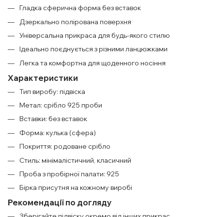
Гладка сферична форма без вставок
Дзеркально полірована поверхня
Універсальна прикраса для будь-якого стилю
Ідеально поєднується з різними ланцюжками
Легка та комфортна для щоденного носіння
Характеристики
Тип виробу: підвіска
Метал: срібло 925 проби
Вставки: без вставок
Форма: кулька (сфера)
Покриття: родоване срібло
Стиль: мінімалістичний, класичний
Проба з пробірної палати: 925
Бірка присутня на кожному виробі
Рекомендації по догляду
Зберігайте підвіску окремо від інших прикрас