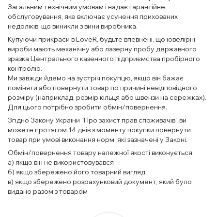
Загальним технічним умовам і надає гарантійне
обслуговування, яке включає усунення прихованих
недоліків, що виникли з вини виробника.
Купуючи прикраси в LoveR, будьте впевнені, що ювелірні
вироби мають механічну або лазерну пробу державного
зразка Центрального казенного підприємства пробірного
контролю.
Ми завжди йдемо на зустріч покупцю, якщо він бажає
поміняти або повернути товар по причині невідповідного
розміру (наприклад, розмір кільця або швензи на сережках).
Для цього потрібно зробити обмін/повернення.
Згідно Закону України "Про захист прав споживачів" ви
можете протягом 14 днів з моменту покупки повернути
товар при умові виконання норм, які зазначені у Законі.
Обмін/повернення товару належної якості виконується:
а) якщо він не використовувався
б) якщо збережено його товарний вигляд
в) якщо збережено розрахунковий документ, який було
видано разом з товаром