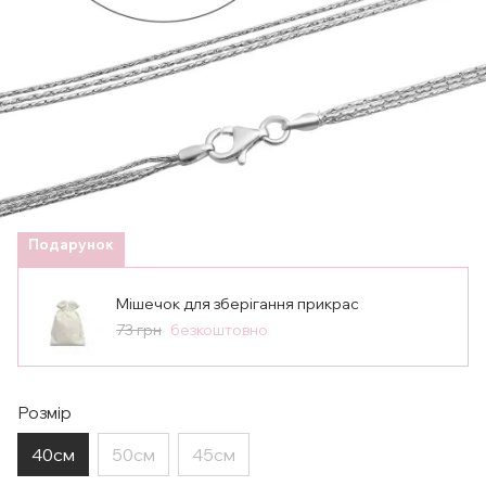
Подарунок
Мішечок для зберігання прикрас
73 грн
безкоштовно
Розмір
40см
50см
45см