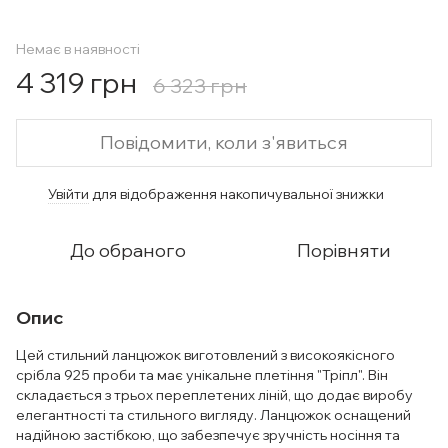
Немає в наявності
4 319 грн
6 323 грн
Повідомити, коли з'явиться
Увійти
для відображення накопичувальної знижки
%
До обраного
Порівняти
Опис
Цей стильний ланцюжок виготовлений з високоякісного
срібла 925 проби та має унікальне плетіння "Тріпл". Він
складається з трьох переплетених ліній, що додає виробу
елегантності та стильного вигляду. Ланцюжок оснащений
надійною застібкою, що забезпечує зручність носіння та