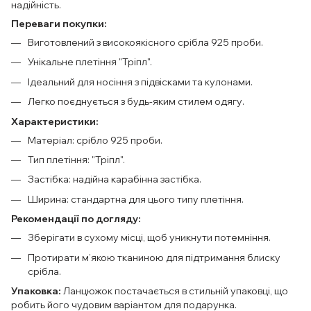
надійність.
Переваги покупки:
Виготовлений з високоякісного срібла 925 проби.
Унікальне плетіння "Тріпл".
Ідеальний для носіння з підвісками та кулонами.
Легко поєднується з будь-яким стилем одягу.
Характеристики:
Матеріал: срібло 925 проби.
Тип плетіння: "Тріпл".
Застібка: надійна карабінна застібка.
Ширина: стандартна для цього типу плетіння.
Рекомендації по догляду:
Зберігати в сухому місці, щоб уникнути потемніння.
Протирати м’якою тканиною для підтримання блиску
срібла.
Упаковка:
Ланцюжок постачається в стильній упаковці, що
робить його чудовим варіантом для подарунка.