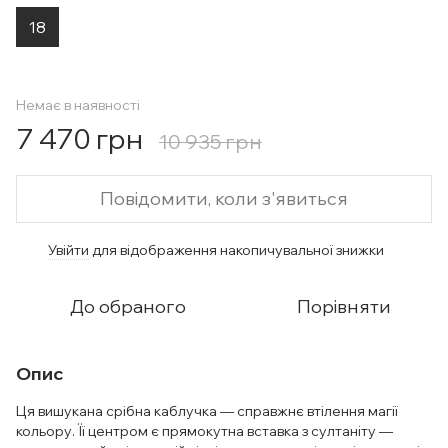
18
Немає в наявності
7 470 грн
10 935 грн
Повідомити, коли з'явиться
Увійти
для відображення накопичувальної знижки
%
До обраного
Порівняти
Опис
Ця вишукана срібна каблучка — справжнє втілення магії
кольору. Її центром є прямокутна вставка з султаніту —