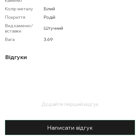
каменю
Колір металу
Білий
Покриття
Родій
Вид каменю/
Штучний
вставки
Вага
3.69
Відгуки
Додайте перший відгук
Написати відгук