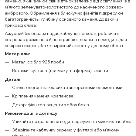
каменю, який змінює свій відтінок залежно від освітлення: від
м’якого зеленувато-золотистого до насиченого рожево-
амбрового. Обрамлення з блискучих фіанітів підкреслює
багатогранність і глибину основного каменя, додаючи
прикрасі сяйва.
Ажурний бік оправи надає каблучці легкості, роблячи її
водночас розкішною й повітряною. Ідеально підходить для
вечірніх виходів або як виразний акцент у денному образі.
Матеріали:
Метал: срібло 925 проби
Вставки: султаніт (прямокутна форма), фіаніти
Деталі:
Стиль: елегантна класика з авторськими елементами
Кріплення каменя: крапанове
Декор: фіанітові акценти з обох боків
Рекомендації з догляду:
Уникайте потрапляння води, парфумів та миючих засобів.
Зберігайте каблучку окремо у футлярі або м’якому