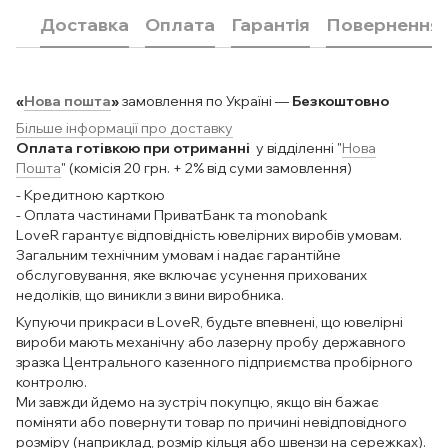
Доставка
Оплата
Гарантія
Повернення
«
Нова пошта
»
замовлення по Україні —
Безкоштовно
Більше інформації про доставку
Оплата готівкою при отриманні
у відділенні "
Нова
Пошта
" (комісія 20 грн. + 2% від суми замовлення)
- Кредитною карткою
- Оплата частинами ПриватБанк та monobank
LoveR гарантує відповідність ювелірних виробів умовам.
Загальним технічним умовам і надає гарантійне
обслуговування, яке включає усунення прихованих
недоліків, що виникли з вини виробника.
Купуючи прикраси в LoveR, будьте впевнені, що ювелірні
вироби мають механічну або лазерну пробу державного
зразка Центрального казенного підприємства пробірного
контролю.
Ми завжди йдемо на зустріч покупцю, якщо він бажає
поміняти або повернути товар по причині невідповідного
розміру (наприклад, розмір кільця або швензи на сережках).