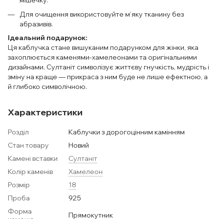
мішечку.
Для очищення використовуйте м’яку тканину без
абразивів.
Ідеальний подарунок:
Ця каблучка стане вишуканим подарунком для жінки, яка
захоплюється каменями-хамелеонами та оригінальними
дизайнами. Султаніт символізує життєву гнучкість, мудрість і
зміну на краще — прикраса з ним буде не лише ефектною, а
й глибоко символічною.
Характеристики
Розділ
Каблучки з дорогоцінним камінням
Стан товару
Новий
Камені вставки
Султаніт
Колір каменів
Хамелеон
Розмір
18
Проба
925
Форма
Прямокутник