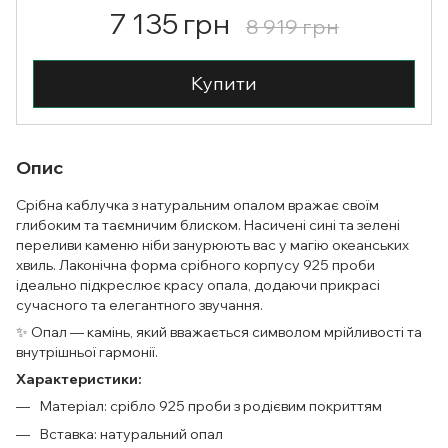
7 135 грн
8 919 грн
Купити
Опис
Срібна каблучка з натуральним опалом вражає своїм
глибоким та таємничим блиском. Насичені сині та зелені
переливи каменю ніби занурюють вас у магію океанських
хвиль. Лаконічна форма срібного корпусу 925 проби
ідеально підкреслює красу опала, додаючи прикрасі
сучасного та елегантного звучання.
✨ Опал — камінь, який вважається символом мрійливості та
внутрішньої гармонії.
Характеристики:
Матеріал: срібло 925 проби з родієвим покриттям
Вставка: натуральний опал