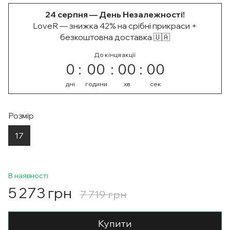
24 серпня — День Незалежності!
LoveR — знижка 42% на срібні прикраси +
безкоштовна доставка 🇺🇦
До кінця акції
0
00
00
00
дні
години
хв
сек
Розмір
17
В наявності
5 273 грн
7 719 грн
Купити