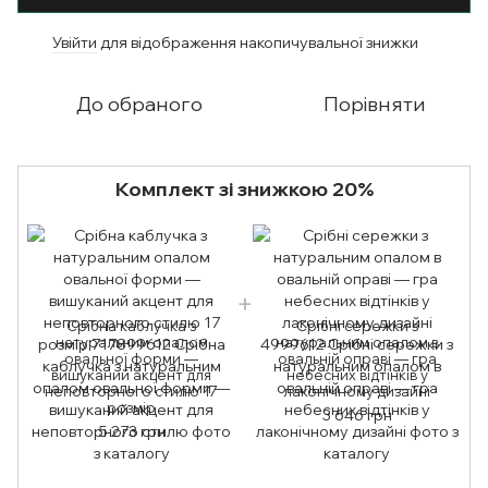
Увійти
для відображення накопичувальної знижки
%
До обраного
Порівняти
Комплект зі знижкою 20%
Срібна каблучка з
Срібні сережки з
натуральним опалом
натуральним опалом в
овальної форми —
овальній оправі — гра
вишуканий акцент для
небесних відтінків у
неповторного стилю 17
лаконічному дизайні
розмір
3 646 грн
5 273 грн