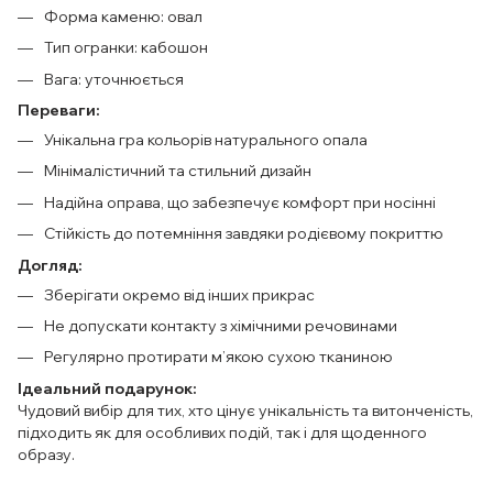
Форма каменю: овал
Тип огранки: кабошон
Вага: уточнюється
Переваги:
Унікальна гра кольорів натурального опала
Мінімалістичний та стильний дизайн
Надійна оправа, що забезпечує комфорт при носінні
Стійкість до потемніння завдяки родієвому покриттю
Догляд:
Зберігати окремо від інших прикрас
Не допускати контакту з хімічними речовинами
Регулярно протирати м’якою сухою тканиною
Ідеальний подарунок:
Чудовий вибір для тих, хто цінує унікальність та витонченість,
підходить як для особливих подій, так і для щоденного
образу.