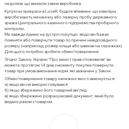
недоліків, що виникли з вини виробника.
Купуючи прикраси в LoveR, будьте впевнені, що ювелірні
вироби мають механічну або лазерну пробу державного
зразка Центрального казенного підприємства пробірного
контролю.
Ми завжди йдемо на зустріч покупцю, якщо він бажає
поміняти або повернути товар по причині невідповідного
розміру (наприклад, розмір кільця або швензи на сережках).
Для цього потрібно зробити обмін/повернення.
Згідно Закону України "Про захист прав споживачів" ви
можете протягом 14 днів з моменту покупки повернути
товар при умові виконання норм, які зазначені у Законі.
Обмін/повернення товару належної якості виконується:
а) якщо він не використовувався
б) якщо збережено його товарний вигляд
в) якщо збережено розрахунковий документ, який було
видано разом з товаром