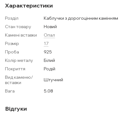
Характеристики
Розділ
Каблучки з дорогоцінним камінням
Стан товару
Новий
Камені вставки
Опал
Розмір
17
Проба
925
Колір металу
Білий
Покриття
Родій
Вид каменю/
Штучний
вставки
Вага
5.08
Відгуки