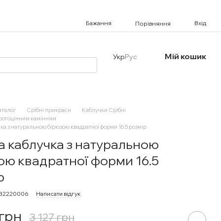
Бажання
Вхід
Порівняння
Мій кошик
Укр
Рус
аталог
Срібні прикраси
Каблучки Срібні
орогоцінним камінням
ка з натуральною бірюзою квадратної форми 16.5 розмір
а каблучка з натуральною
ою квадратної форми 16.5
р
132220006
Написати відгук
 грн
3 127 грн