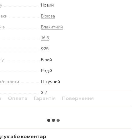
у
Новий
авки
Бірюза
нів
Блакитний
16.5
925
лу
Білий
Родій
ю/вставки
Штучний
3.2
а
Оплата
Гарантія
Повернення
дгук або коментар