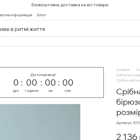
Безкоштовна доставка на всі товари
актна інформація
Блог
живе в ритмі життя
Головна
К
До кінця акції
Каблучки з д
0
00
00
00
Срібна каблуч
Срібн
дні
години
хв
сек
бірюз
розмі
Артикул: 57
2 136