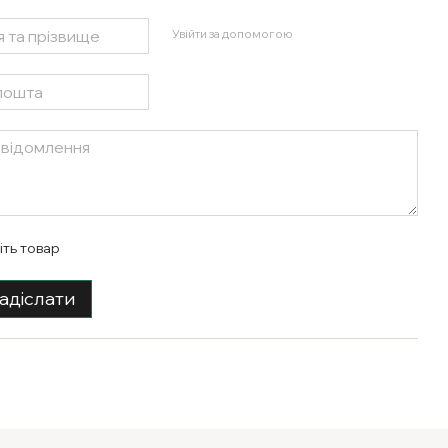
Увійти за допомогою
іть товар
адіслати