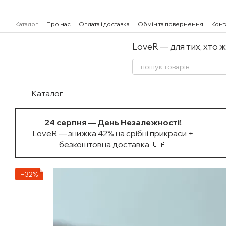
Перейти к основному контенту
Каталог
Про нас
Оплата і доставка
Обмін та повернення
Конт
LoveR — для тих, хто 
Каталог
24 серпня — День Незалежності!
LoveR — знижка 42% на срібні прикраси +
безкоштовна доставка 🇺🇦
−32%