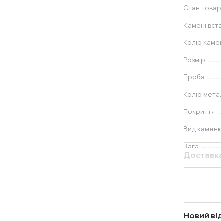
Стан товар
Камені вст
Колір каме
Розмір
Проба
Колір мета
Покриття
Вид камен
Вага
Доставк
Новий ві