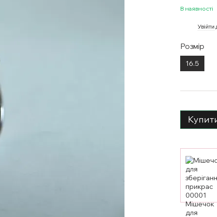
В наявності
%
Увійти
Розмір
16.5
Купит