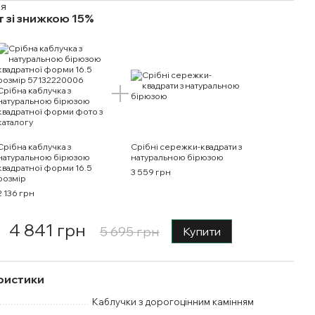
 зі знижкою 15%
Срібна каблучка з
Срібні сережки-квадрати з
натуральною бірюзою
натуральною бірюзою
квадратної форми 16.5
3 559 грн
розмір
2 136 грн
4 841 грн
5 695 грн
Купити
ристики
Каблучки з дорогоцінним камінням