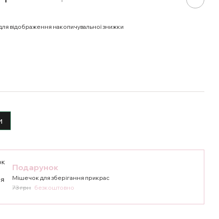
для відображення накопичувальної знижки
и
Подарунок
Мішечок для зберігання прикрас
73 грн
безкоштовно