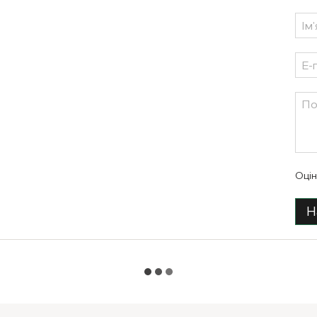
Оцін
Н