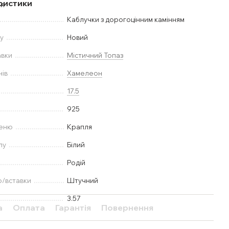
ристики
Каблучки з дорогоцінним камінням
у
Новий
авки
Містичний Топаз
нів
Хамелеон
17.5
925
меню
Крапля
лу
Білий
Родій
ю/вставки
Штучний
3.57
а
Оплата
Гарантія
Повернення