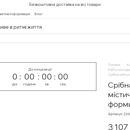
Безкоштовна доставка на всі товари
актна інформація
Блог
живе в ритмі життя
Головна
К
До кінця акції
Каблучки з д
0
00
00
00
Срібна каблуч
Срібн
дні
години
хв
сек
місти
форми
Артикул: 220
3 107