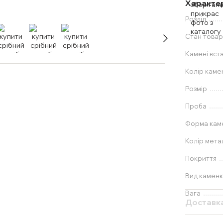
Характе
Розділ
Стан товар
Камені вст
Колір каме
Розмір
Проба
Форма ка
Колір мета
Покриття
Вид камен
Вага
Доставк