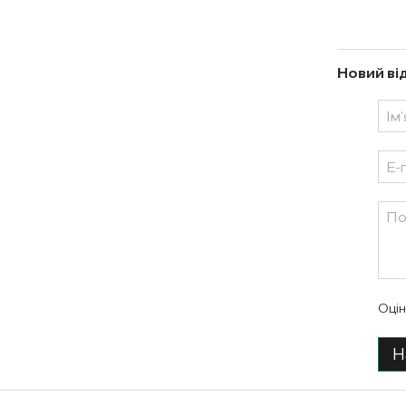
Новий ві
Оцін
Н