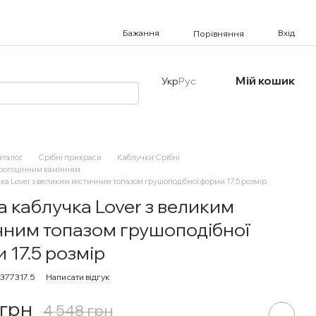
Бажання
Вхід
Порівняння
Мій кошик
Укр
Рус
аталог
Срібні прикраси
Каблучки Срібні
орогоцінним камінням
ка Lover з великим містичним топазом грушоподібної форми 17.5 розмір
а каблучка Lover з великим
чним топазом грушоподібної
 17.5 розмір
377317.5
Написати відгук
 грн
4 548 грн