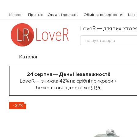
Перейти к основному контенту
Каталог
Про нас
Оплата і доставка
Обмін та повернення
Конт
LoveR — для тих, хто 
Каталог
24 серпня — День Незалежності!
LoveR — знижка 42% на срібні прикраси +
безкоштовна доставка 🇺🇦
−32%