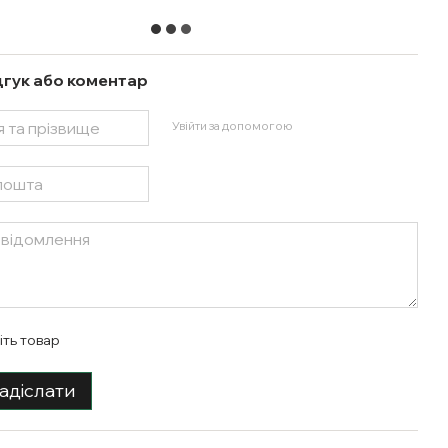
дгук або коментар
Увійти за допомогою
іть товар
адіслати