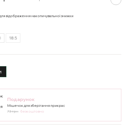
для відображення накопичувальної знижки
8
18.5
и
Подарунок
Мішечок для зберігання прикрас
73 грн
безкоштовно