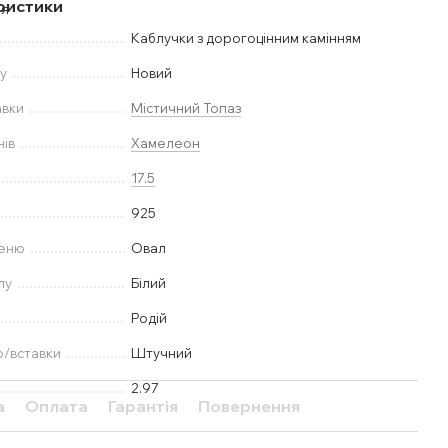
ристики
Каблучки з дорогоцінним камінням
у
Новий
авки
Містичний Топаз
нів
Хамелеон
17.5
925
меню
Овал
лу
Білий
Родій
ю/вставки
Штучний
2.97
а
Оплата
Гарантія
Повернення