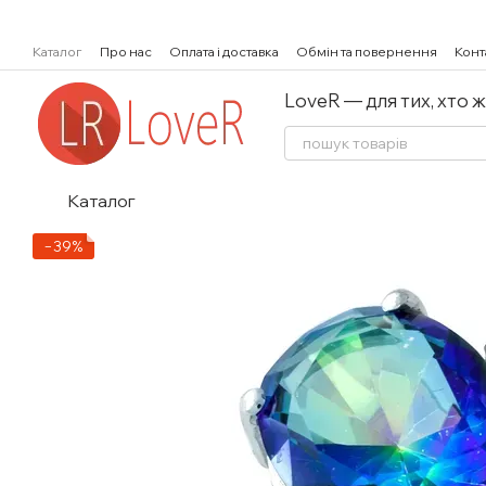
Перейти к основному контенту
Каталог
Про нас
Оплата і доставка
Обмін та повернення
Конт
LoveR — для тих, хто 
Каталог
−39%