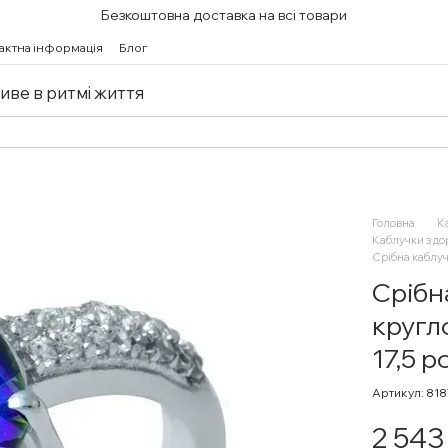
Безкоштовна доставка на всі товари
актна інформація
Блог
живе в ритмі життя
Головна
К
Каблучки з д
Срібна каблуч
Срібн
кругл
17,5 р
Артикул: 818
2 543