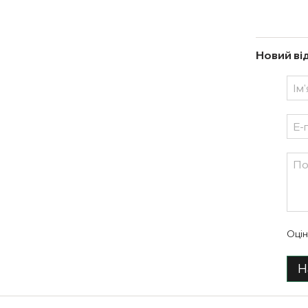
Новий ві
Оцін
Н