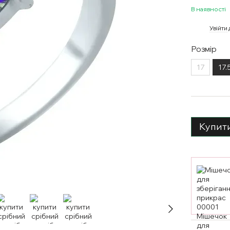
В наявності
%
Увійти
Розмір
17
17.
Купит