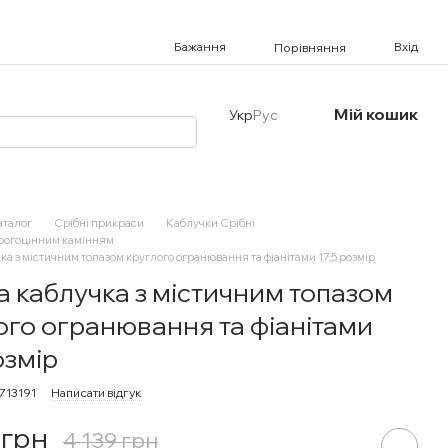
Бажання
Вхід
Порівняння
Мій кошик
Укр
Рус
аталог
Срібні прикраси
Каблучки Срібні
орогоцінним камінням
ка з містичним топазом круглого огранювання та фіанітами 17,5 розмір
а каблучка з містичним топазом
ого огранювання та фіанітами
озмір
713191
Написати відгук
 грн
4 139 грн