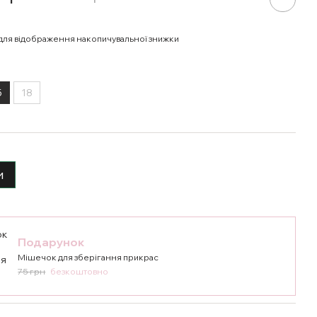
для відображення накопичувальної знижки
5
18
и
Подарунок
Мішечок для зберігання прикрас
75 грн
безкоштовно