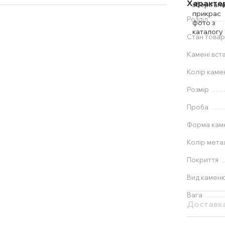
Характе
Розділ
Стан товар
Камені вст
Колір каме
Розмір
Проба
Форма ка
Колір мета
Покриття
Вид камен
Вага
Доставк