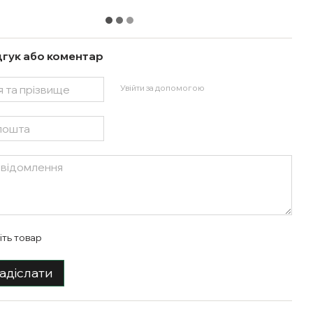
дгук або коментар
Увійти за допомогою
іть товар
адіслати