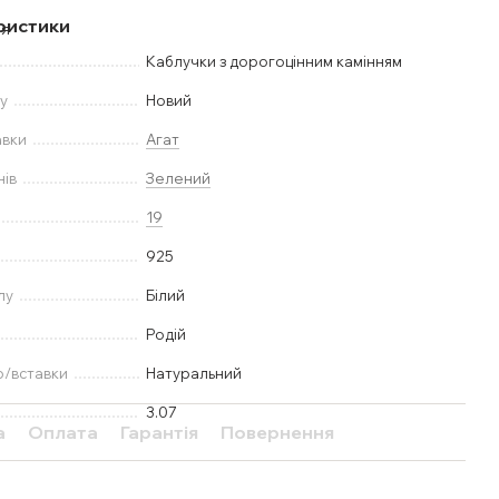
ристики
Каблучки з дорогоцінним камінням
у
Новий
авки
Агат
нів
Зелений
19
925
лу
Білий
Родій
ю/вставки
Натуральний
3.07
а
Оплата
Гарантія
Повернення