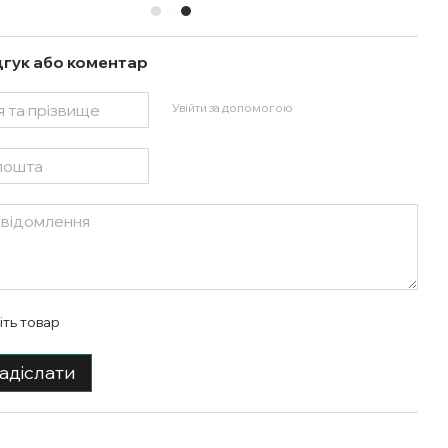
дгук або коментар
Увійти за допомогою
іть товар
адіслати