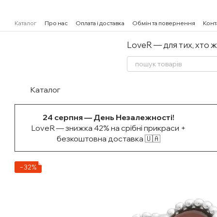
Перейти к основному контенту
Каталог
Про нас
Оплата і доставка
Обмін та повернення
Конт
LoveR — для тих, хто 
Каталог
24 серпня — День Незалежності!
LoveR — знижка 42% на срібні прикраси +
безкоштовна доставка 🇺🇦
−32%