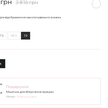
 грн
3 816 грн
для відображення накопичувальної знижки
7.5
18.5
19
и
Подарунок
Мішечок для зберігання прикрас
73 грн
безкоштовно