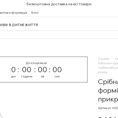
Безкоштовна доставка на всі товари
актна інформація
Блог
живе в ритмі життя
Головна
К
До кінця акції
Каблучки з д
0
00
00
00
Срібна каблуч
розмір
дні
години
хв
сек
Срібн
формі
прикр
Артикул: 60