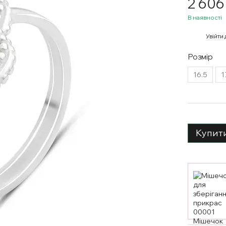
2 606
В наявності
%
Увійти
Розмір
16.5
1
Купит