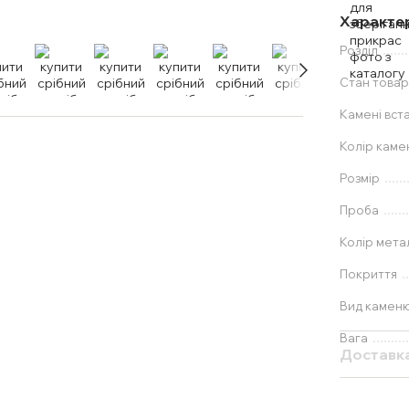
Характе
Розділ
Стан товар
Камені вст
Колір каме
Розмір
Проба
Колір мета
Покриття
Вид камен
Вага
Доставк