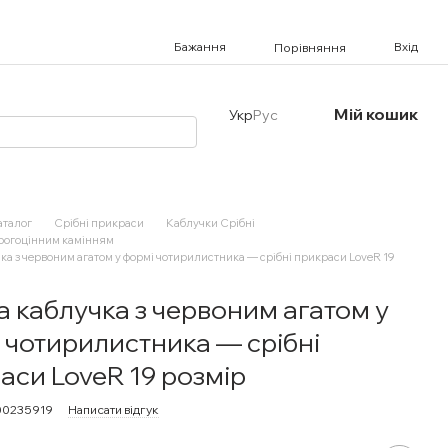
Бажання
Вхід
Порівняння
Мій кошик
Укр
Рус
аталог
Срібні прикраси
Каблучки Срібні
орогоцінним камінням
ка з червоним агатом у формі чотирилистника — срібні прикраси LoveR 19
а каблучка з червоним агатом у
 чотирилистника — срібні
аси LoveR 19 розмір
00235919
Написати відгук