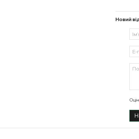
Новий ві
Оцін
Н