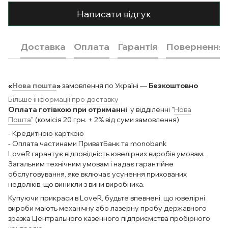
Написати відгук
Доставка
Оплата
Гарантія
Повернення
«
Нова пошта
»
замовлення по Україні —
Безкоштовно
Більше інформації про доставку
Оплата готівкою при отриманні
у відділенні "
Нова
Пошта
" (комісія 20 грн. + 2% від суми замовлення)
- Кредитною карткою
- Оплата частинами ПриватБанк та monobank
LoveR гарантує відповідність ювелірних виробів умовам.
Загальним технічним умовам і надає гарантійне
обслуговування, яке включає усунення прихованих
недоліків, що виникли з вини виробника.
Купуючи прикраси в LoveR, будьте впевнені, що ювелірні
вироби мають механічну або лазерну пробу державного
зразка Центрального казенного підприємства пробірного