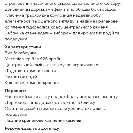
огранювання насиченого смарагдово-зеленого кольору,
доповненим доріжками фіанітів по обидва боки обідка.
Класична трьохрядна композиція надає виробу
елегантності та ошатного вигляду, а надійне крапанове
кріплення підкреслює красу центрального каменя.
Каблучка стане вдалим вибором для урочистих подій та
подарунків.
Характеристики
Виріб: каблучка
Матеріал: срібло 925 проби
Центральний камінь: агат, кругле огранювання
Додаткові камені: фіаніти
Покриття: родій
Кріплення каменя: крапани
Переваги
Насичений колір агату надає образу яскравого акценту
Доріжки фіанітів додають ефектного блиску
Ошатний дизайн підходить для урочистих подій та
подарунків
Надійне крапанове кріплення каменів
Рекомендації по догляду