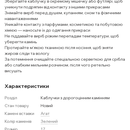
Зберігайте каблучку в окремому мішечку або футлярі, щоб
уникнути подряпин від контакту з іншими прикрасами
Знімайте виріб перед душем, купанням, сном та фізичними
навантаженнями
Уникайте контакту з парфумами, косметикою та побутовою
хімією — наносьте їх до одягання прикраси
Не піддавайте виріб різким перепадам температури, щоб
уберегти камінь
Протирайте м'якою тканиною після носіння, щоб зняти
жирові сліди та вологу
За потемніння очищайте спеціальною серветкою для срібла
або слабким мильним розчином, після чого ретельно
висушіть
Характеристики
Розділ
Каблучки з дорогоцінним камінням
Стан товару
Новий
Камені вставки
Агат
Колір каменів
Зелений
Розмір
17