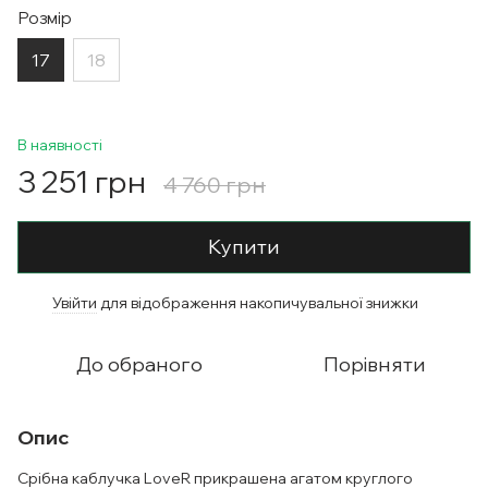
Розмір
17
18
В наявності
3 251 грн
4 760 грн
Купити
Увійти
для відображення накопичувальної знижки
%
До обраного
Порівняти
Опис
Срібна каблучка LoveR прикрашена агатом круглого