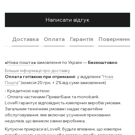
Написати відгук
Доставка
Оплата
Гарантія
Повернення
«
Нова пошта
»
замовлення по Україні —
Безкоштовно
Більше інформації про доставку
Оплата готівкою при отриманні
у відділенні "
Нова
Пошта
" (комісія 20 грн. + 2% від суми замовлення)
- Кредитною карткою
- Оплата частинами ПриватБанк та monobank
LoveR гарантує відповідність ювелірних виробів умовам.
Загальним технічним умовам і надає гарантійне
обслуговування, яке включає усунення прихованих
недоліків, що виникли з вини виробника.
Купуючи прикраси в LoveR, будьте впевнені, що ювелірні
вироби мають механічну або лазерну пробу державного