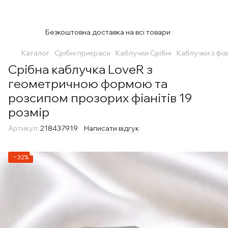
Безкоштовна доставка на всі товари
Каталог
Срібні прикраси
Каблучки Срібні
Каблучки з фіа
Срібна каблучка LoveR з
геометричною формою та
розсипом прозорих фіанітів 19
розмір
Артикул:
218437919
Написати відгук
−32%