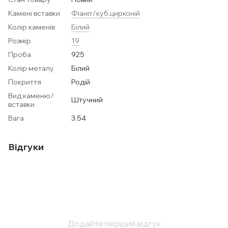
Камені вставки
Фіаніт/куб.цирконій
Колір каменів
Білий
Розмір
19
Проба
925
Колір металу
Білий
Покриття
Родій
Вид каменю/
Штучний
вставки
Вага
3.54
Відгуки
Додайте перший відгук