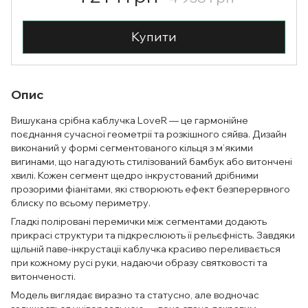
Купити
Опис
Вишукана срібна каблучка LoveR — це гармонійне
поєднання сучасної геометрії та розкішного сяйва. Дизайн
виконаний у формі сегментованого кільця з м’якими
вигинами, що нагадують стилізований бамбук або витончені
хвилі. Кожен сегмент щедро інкрустований дрібними
прозорими фіанітами, які створюють ефект безперервного
блиску по всьому периметру.
Гладкі поліровані перемички між сегментами додають
прикрасі структури та підкреслюють її рельєфність. Завдяки
щільній паве-інкрустації каблучка красиво переливається
при кожному русі руки, надаючи образу святковості та
витонченості.
Модель виглядає виразно та статусно, але водночас