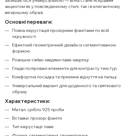
залишається універсальною — вона стане яскравим
акцентом як у повсякденному стилі, так і в елегантному
вечірньому образі.
Основні переваги:
Повна інкрустація прозорими фіанітами по всій
окружності
Ефектний геометричний дизайн із сегментованою
формою
Розкішне сяйво завдяки паве-закріпці
Гладкі поліровані елементи для контрасту текстур
Комфортна посадка та приємне відчуття на пальці
Універсальний варіант для щоденного та святкового
образу
Характеристики:
Метал: срібло 925 проби
Вставки: прозорі фіаніти
Тип інкрустації: паве
Форма: сегментована, геометрична