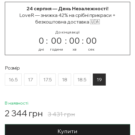
24 серпня — День Незалежності!
LoveR — знижка 42% на срібні прикраси +
безкоштовна доставка 🇺🇦
До кінця акції
0
00
00
00
дні
години
хв
сек
Розмір
16.5
17
17.5
18
18.5
19
В наявності
2 344 грн
3 431 грн
Купити