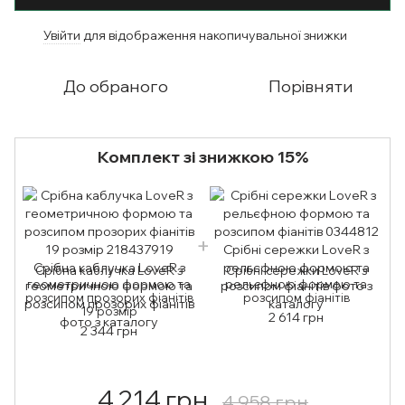
Увійти
для відображення накопичувальної знижки
%
До обраного
Порівняти
Комплект зі знижкою 15%
Срібна каблучка LoveR з
Срібні сережки LoveR з
геометричною формою та
рельєфною формою та
розсипом прозорих фіанітів
розсипом фіанітів
19 розмір
2 614 грн
2 344 грн
4 214 грн
4 958 грн