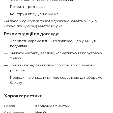
Покриття: родіювання
Конструкція: суцільна шинка
На виробі присутня проба з пробірної палати 925. До
кожної прикраси додається бірка.
Рекомендації по догляду:
Зберігати окремо від інших прикрас, щоб уникнути
подряпин
Уникати контакту з водою, косметикою та побутовою
хімією
Знімати перед заняттями спортом або фізичною
роботою
Періодично очищати м’якою серветкою для збереження
блиску
Характеристики
Розділ
Каблучки з фіанітами
Стан товару
Новий