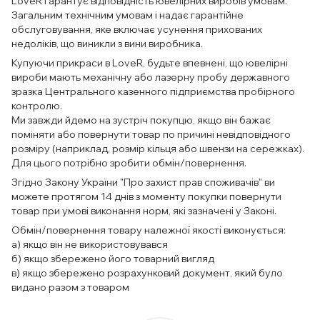
LoveR гарантує відповідність ювелірних виробів умовам.
Загальним технічним умовам і надає гарантійне
обслуговування, яке включає усунення прихованих
недоліків, що виникли з вини виробника.
Купуючи прикраси в LoveR, будьте впевнені, що ювелірні
вироби мають механічну або лазерну пробу державного
зразка Центрального казенного підприємства пробірного
контролю.
Ми завжди йдемо на зустріч покупцю, якщо він бажає
поміняти або повернути товар по причині невідповідного
розміру (наприклад, розмір кільця або швензи на сережках).
Для цього потрібно зробити обмін/повернення.
Згідно Закону України "Про захист прав споживачів" ви
можете протягом 14 днів з моменту покупки повернути
товар при умові виконання норм, які зазначені у Законі.
Обмін/повернення товару належної якості виконується:
а) якщо він не використовувався
б) якщо збережено його товарний вигляд
в) якщо збережено розрахунковий документ, який було
видано разом з товаром