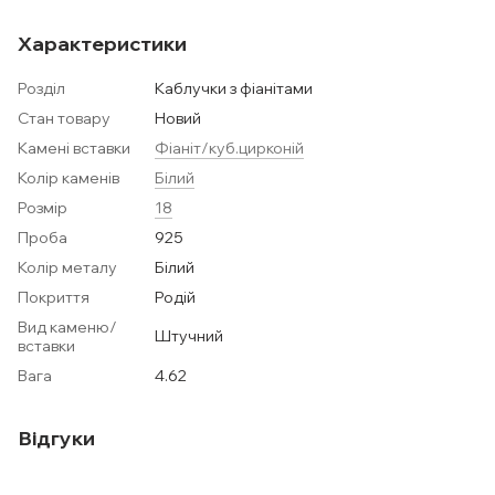
Характеристики
Розділ
Каблучки з фіанітами
Стан товару
Новий
Камені вставки
Фіаніт/куб.цирконій
Колір каменів
Білий
Розмір
18
Проба
925
Колір металу
Білий
Покриття
Родій
Вид каменю/
Штучний
вставки
Вага
4.62
Відгуки