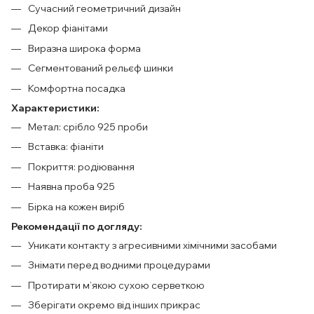
Сучасний геометричний дизайн
Декор фіанітами
Виразна широка форма
Сегментований рельєф шинки
Комфортна посадка
Характеристики:
Метал: срібло 925 проби
Вставка: фіаніти
Покриття: родіювання
Наявна проба 925
Бірка на кожен виріб
Рекомендації по догляду:
Уникати контакту з агресивними хімічними засобами
Знімати перед водними процедурами
Протирати м’якою сухою серветкою
Зберігати окремо від інших прикрас