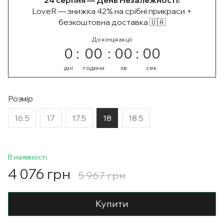
24 серпня — День Незалежності!
LoveR — знижка 42% на срібні прикраси +
безкоштовна доставка 🇺🇦
До кінця акції
0
00
00
00
дні
години
хв
сек
Розмір
16.5
17
17.5
18
18.5
В наявності
4 076 грн
5 967 грн
Купити