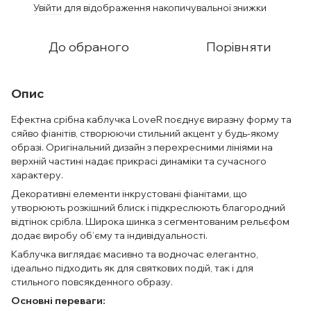
Увійти
для відображення накопичувальної знижки
%
До обраного
Порівняти
Опис
Ефектна срібна каблучка LoveR поєднує виразну форму та
сяйво фіанітів, створюючи стильний акцент у будь-якому
образі. Оригінальний дизайн з перехресними лініями на
верхній частині надає прикрасі динаміки та сучасного
характеру.
Декоративні елементи інкрустовані фіанітами, що
утворюють розкішний блиск і підкреслюють благородний
відтінок срібла. Широка шинка з сегментованим рельєфом
додає виробу об’єму та індивідуальності.
Каблучка виглядає масивно та водночас елегантно,
ідеально підходить як для святкових подій, так і для
стильного повсякденного образу.
Основні переваги: