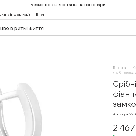
Безкоштовна доставка на всі товари
актна інформація
Блог
живе в ритмі життя
Головна
К
Срібні сережк
Срібн
фіаніт
замк
Артикул: 22
2 467