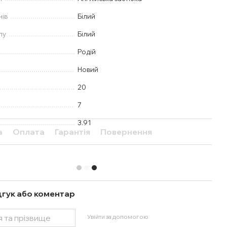
нів
Білий
лу
Білий
Родій
Новий
20
7
3.91
а
Оплата
Гарантія
Повернення
дгук або коментар
Увійти за допомогою