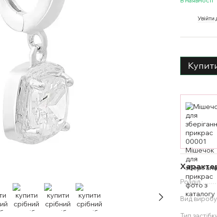
В наявності
%
Увійти
Купит
Характе
Розділ
Вид вироб
Тип застібк