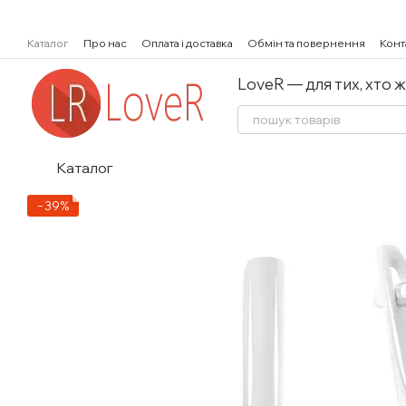
Перейти к основному контенту
Каталог
Про нас
Оплата і доставка
Обмін та повернення
Конт
LoveR — для тих, хто 
Каталог
−39%