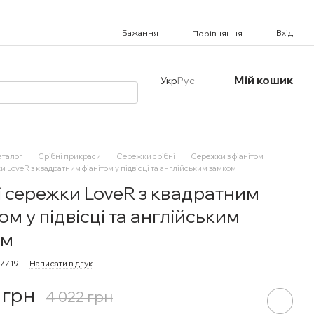
Бажання
Вхід
Порівняння
Мій кошик
Укр
Рус
аталог
Срібні прикраси
Сережки срібні
Сережки з фіанітом
и LoveR з квадратним фіанітом у підвісці та англійським замком
і сережки LoveR з квадратним
ом у підвісці та англійським
ом
07719
Написати відгук
 грн
4 022 грн