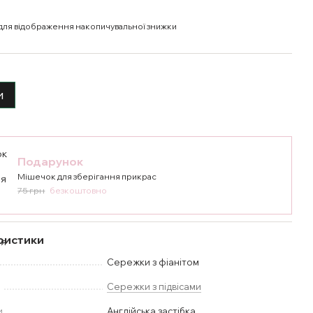
для відображення накопичувальної знижки
и
Подарунок
Мішечок для зберігання прикрас
75 грн
безкоштовно
ристики
Сережки з фіанітом
у
Сережки з підвісами
и
Англійська застібка