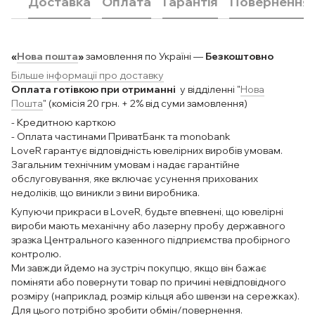
Доставка
Оплата
Гарантія
Повернення
«
Нова пошта
»
замовлення по Україні —
Безкоштовно
Більше інформації про доставку
Оплата готівкою при отриманні
у відділенні "
Нова
Пошта
" (комісія 20 грн. + 2% від суми замовлення)
- Кредитною карткою
- Оплата частинами ПриватБанк та monobank
LoveR гарантує відповідність ювелірних виробів умовам.
Загальним технічним умовам і надає гарантійне
обслуговування, яке включає усунення прихованих
недоліків, що виникли з вини виробника.
Купуючи прикраси в LoveR, будьте впевнені, що ювелірні
вироби мають механічну або лазерну пробу державного
зразка Центрального казенного підприємства пробірного
контролю.
Ми завжди йдемо на зустріч покупцю, якщо він бажає
поміняти або повернути товар по причині невідповідного
розміру (наприклад, розмір кільця або швензи на сережках).
Для цього потрібно зробити обмін/повернення.