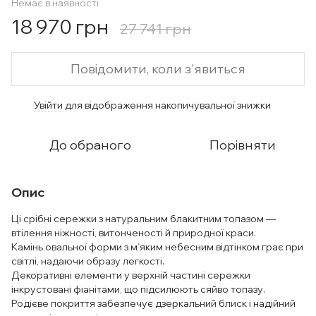
Немає в наявності
18 970 грн
27 741 грн
Повідомити, коли з'явиться
Увійти
для відображення накопичувальної знижки
%
До обраного
Порівняти
Опис
Ці срібні сережки з натуральним блакитним топазом —
втілення ніжності, витонченості й природної краси.
Камінь овальної форми з м’яким небесним відтінком грає при
світлі, надаючи образу легкості.
Декоративні елементи у верхній частині сережки
інкрустовані фіанітами, що підсилюють сяйво топазу.
Родієве покриття забезпечує дзеркальний блиск і надійний