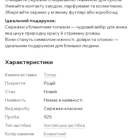
Уникайте контакту з водою, парфумами та косметикою.
Зберігайте окремо у м’якому футлярі або коробочці.
Ідеальний подарунок:
Сережки з блакитним топазом — чудовий вибір для жінки,
яка цінує природну красу й стриману розкіш.
Вони стануть символом ніжності, довіри та спокою —
ідеальним подарунком для близької людини.
Характеристики
Камені вставки
Топаз
Покриття
Родій
Стан
Новий
Наявність
Немає в наявності
Вид виробу
Сережки класичні
Проба
925
Тип застібки
Англійська застібка
Колір каменів
Блакитний