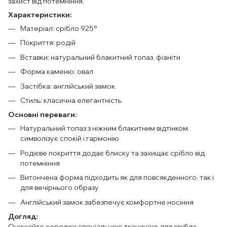
захист від потемніння.
Характеристики:
Матеріал: срібло 925°
Покриття: родій
Вставки: натуральний блакитний топаз, фіаніти
Форма каменю: овал
Застібка: англійський замок
Стиль: класична елегантність
Основні переваги:
Натуральний топаз з ніжним блакитним відтінком
символізує спокій і гармонію
Родієве покриття додає блиску та захищає срібло від
потемніння
Витончена форма підходить як для повсякденного, так і
для вечірнього образу
Англійський замок забезпечує комфортне носіння
Догляд:
Очищайте сережки спеціальною тканиною для срібла.