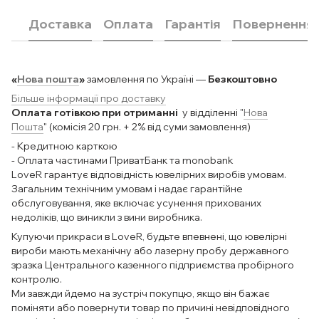
Доставка
Оплата
Гарантія
Повернення
«
Нова пошта
»
замовлення по Україні —
Безкоштовно
Більше інформації про доставку
Оплата готівкою при отриманні
у відділенні "
Нова
Пошта
" (комісія 20 грн. + 2% від суми замовлення)
- Кредитною карткою
- Оплата частинами ПриватБанк та monobank
LoveR гарантує відповідність ювелірних виробів умовам.
Загальним технічним умовам і надає гарантійне
обслуговування, яке включає усунення прихованих
недоліків, що виникли з вини виробника.
Купуючи прикраси в LoveR, будьте впевнені, що ювелірні
вироби мають механічну або лазерну пробу державного
зразка Центрального казенного підприємства пробірного
контролю.
Ми завжди йдемо на зустріч покупцю, якщо він бажає
поміняти або повернути товар по причині невідповідного