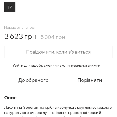
17
Немає в наявності
3 623 грн
5 304 грн
Повідомити, коли з'явиться
Увійти
для відображення накопичувальної знижки
%
До обраного
Порівняти
Опис
Лаконічна й елегантна срібна каблучка з круглим вставкою з
натурального смарагду — втілення природної краси й