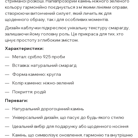
стриманої розкоші. Напівпрозорий камінь ніжного зеленого
кольору гармонійно поєднується з м’якими лініями оправи,
створюючи витончений силует, який личить як для
щоденного образу, так і для особливих моментів.
Дизайн каблучки підкреслює унікальну текстуру смарагду,
залишаючи йому головну роль. Це прикраса для тих, хто
цінує простоту з глибоким змістом.
Характеристики:
Метал: срібло 925 проби
Вставка: натуральний смарагд
Форма каменю: кругла
Колір каменю: ніжно-зелений
Покриття: родій
Переваги:
Натуральний дорогоцінний камінь
Універсальний дизайн, що пасує до будь-якого стилю
Ідеальний вибір для подарунку або щоденного носіння
Камінь, що символізує оновлення, гармонію та внутрішню