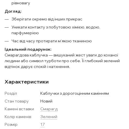
рівновагу
Догляд:
Зберігати окремо від інших прикрас
Уникати контакту з побутовою хімією, водою,
парфумерією
Час від часу протирати м’якою тканиною
Ідеальний подарунок:
Смарагдова каблучка — вишуканий жест уваги до коханої
людини або символ турботи про себе. Її глибокий зелений
відтінок дарує спокій і натхнення.
Характеристики
Розділ
Каблучки з дорогоцінним камінням
Стан товару
Новий
Камені вставки
Смарагд
Колір каменів
Зелений
Розмір
17