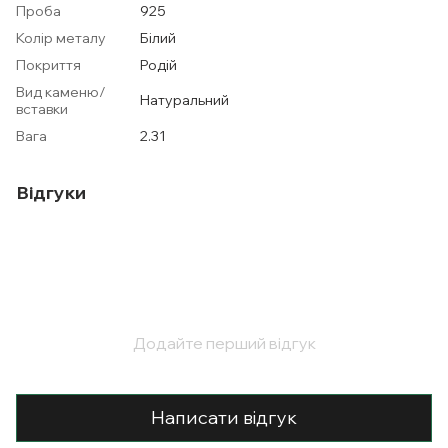
Проба
925
Колір металу
Білий
Покриття
Родій
Вид каменю/
Натуральний
вставки
Вага
2.31
Відгуки
Додайте перший відгук
Написати відгук