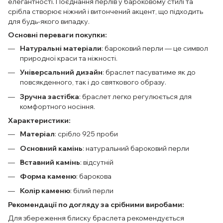
елегантності. Поєднання перлів у бароковому стилі та
срібла створює ніжний і витончений акцент, що підходить
для будь-якого випадку.
Основні переваги покупки:
Натуральні матеріали
: бароковий перли — це символ
природної краси та ніжності.
Універсальний дизайн
: браслет пасуватиме як до
повсякденного, так і до святкового образу.
Зручна застібка
: браслет легко регулюється для
комфортного носіння.
Характеристики:
Матеріал
: срібло 925 проби
Основний камінь
: натуральний бароковий перли
Вставний камінь
: відсутній
Форма каменю
: барокова
Колір каменю
: білий перли
Рекомендації по догляду за срібними виробами:
Для збереження блиску браслета рекомендується