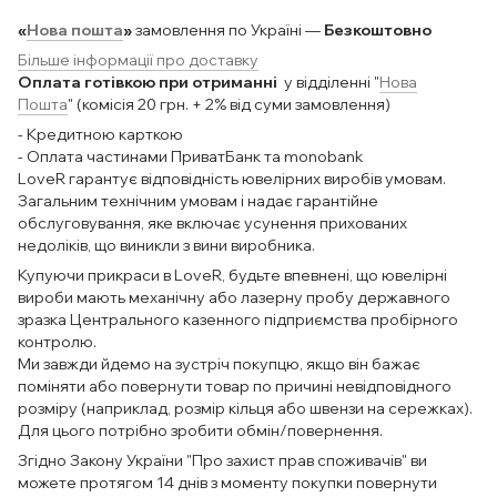
«
Нова пошта
»
замовлення по Україні —
Безкоштовно
Більше інформації про доставку
Оплата готівкою при отриманні
у відділенні "
Нова
Пошта
" (комісія 20 грн. + 2% від суми замовлення)
- Кредитною карткою
- Оплата частинами ПриватБанк та monobank
LoveR гарантує відповідність ювелірних виробів умовам.
Загальним технічним умовам і надає гарантійне
обслуговування, яке включає усунення прихованих
недоліків, що виникли з вини виробника.
Купуючи прикраси в LoveR, будьте впевнені, що ювелірні
вироби мають механічну або лазерну пробу державного
зразка Центрального казенного підприємства пробірного
контролю.
Ми завжди йдемо на зустріч покупцю, якщо він бажає
поміняти або повернути товар по причині невідповідного
розміру (наприклад, розмір кільця або швензи на сережках).
Для цього потрібно зробити обмін/повернення.
Згідно Закону України "Про захист прав споживачів" ви
можете протягом 14 днів з моменту покупки повернути