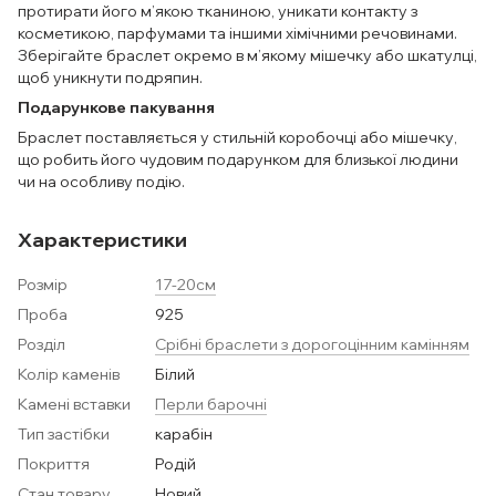
протирати його м’якою тканиною, уникати контакту з
косметикою, парфумами та іншими хімічними речовинами.
Зберігайте браслет окремо в м’якому мішечку або шкатулці,
щоб уникнути подряпин.
Подарункове пакування
Браслет поставляється у стильній коробочці або мішечку,
що робить його чудовим подарунком для близької людини
чи на особливу подію.
Характеристики
Розмір
17-20см
Проба
925
Розділ
Срібні браслети з дорогоцінним камінням
Колір каменів
Білий
Камені вставки
Перли барочні
Тип застібки
карабін
Покриття
Родій
Стан товару
Новий