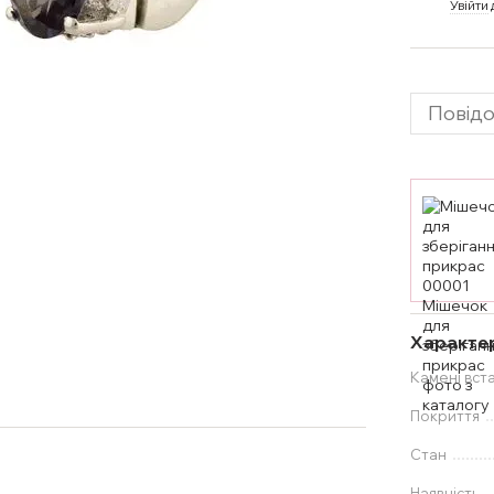
%
Увійти
Повідо
Характе
Камені вст
Покриття
Стан
Наявність