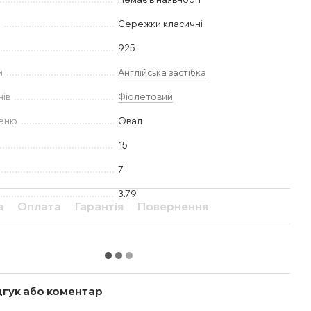
у
Сережки класичні
925
и
Англійська застібка
нів
Фіолетовий
меню
Овал
15
7
3.79
а
Оплата
Гарантія
Повернення
дгук або коментар