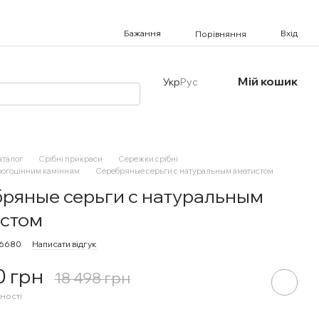
Бажання
Вхід
Порівняння
Мій кошик
Укр
Рус
аталог
Срібні прикраси
Сережки срібні
рогоцінним камінням
Серебряные серьги с натуральным аметистом
ряные серьги с натуральным
стом
16680
Написати відгук
0 грн
18 498 грн
ності