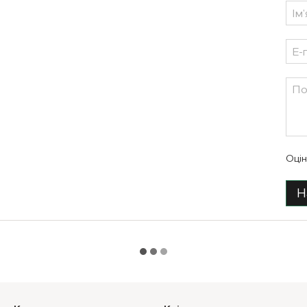
Оцін
Н