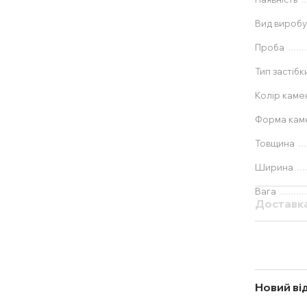
Вид вироб
Проба
Тип застібк
Колір каме
Форма ка
Товщина
Ширина
Вага
Доставк
Новий ві