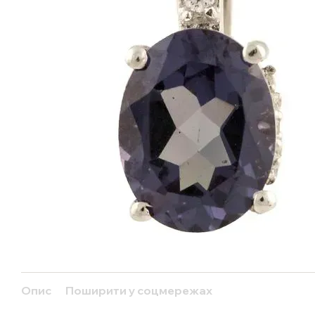
Опис
Поширити у соцмережах