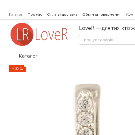
Перейти к основному контенту
Каталог
Про нас
Оплата і доставка
Обмін та повернення
Конт
LoveR — для тих, хто 
Каталог
−32%