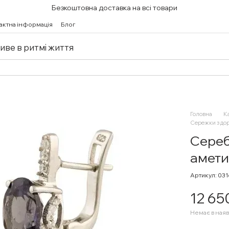
Безкоштовна доставка на всі товари
актна інформація
Блог
живе в ритмі життя
Головна
К
Сережки з до
Сереб
амети
Артикул: 03
12 65
Немає в наяв