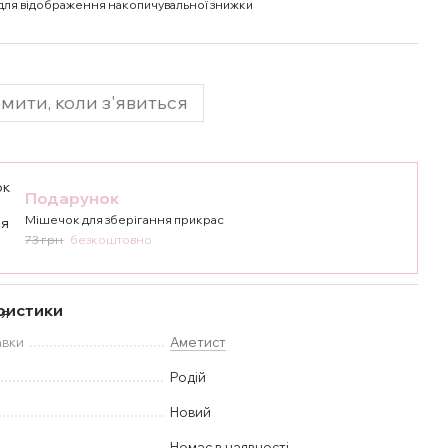
для відображення накопичувальної знижки
мити, коли з'явиться
Подарунок
Мішечок для зберігання прикрас
73 грн
безкоштовно
ристики
авки
Аметист
Родій
Новий
Немає в наявності