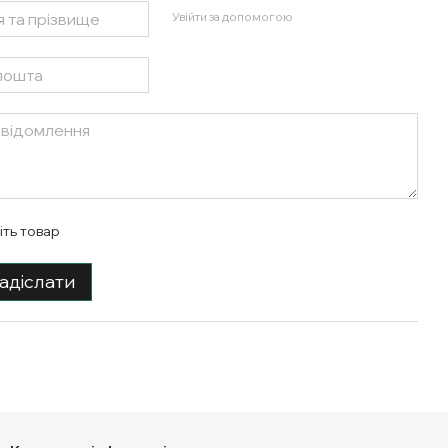
Увійти за допомогою
іть товар
адіслати