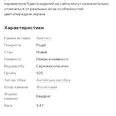
параметров.*Цвета изделий на сайте могут незначительно
отличаться от реальных из-за особенностей
цветопередачи экрана
Характеристики
Камені вставки
Аметист
Покриття
Родій
Стан
Новий
Наявність
Немає в наявності
Вид виробу
Сережки класичні
Проба
925
Тип застібки
Англійська застібка
Колір каменів
Фіолетовий
Форма
Квадрат
каменю
Вага
3.47